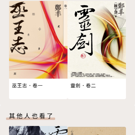
和泉園子，獨居東京的粉領族；佃潤一，不成氣候的青
年畫家。兩人以結婚為前提交往，卻在園子摯友弓場佳
代子出現後分手。不久，園子疑似在家中自殺身亡。第
一位發現者是她的哥哥康正。
康正從現場遺留的各種跡象，大膽假設園子是遭人殺
害，於是當機立斷，將重要證據取走，決心靠一己之
力，親手揪出殺害妹妹的凶手。幾經抽絲剝繭，他歸結
出兩名嫌疑犯──前男友、唯一摯友，其中一人在背叛
園子後，狠心地痛下殺手。
靈劍．卷二
巫王志．卷一
執意復仇的親哥哥、愛情出軌的前男友、背棄友情的好
朋友，全都在說謊！
其他人也看了
當關鍵線索被破壞殆盡，獵犬般的刑警——加賀恭一
郎，如何追查真相，阻止另一場悲劇降臨？