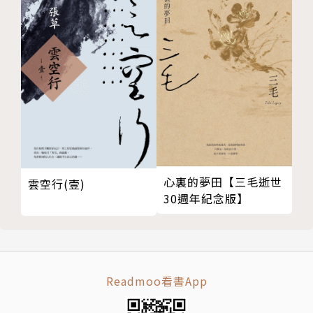
／／
「破壞中必有訊息。這句話在任何案件中都用得上。」
──加賀恭一郎
◎加賀恭一郎簡介
初登場為21～22歲，國立Ｔ大社會系，劍道部主將，
曾贏得全日本錦標賽優勝，興趣是茶道與欣賞古典芭
心裏的夢田【三毛逝世
雲空行(壹)
蕾。大學畢業後歷經兩年教員生涯，覺得自己教師失格
30週年紀念版】
而轉行當刑警。原任職警視廳搜查一課，之後調職練馬
署，目前任職日本橋署。
身形高瘦，五官明顯，笑容爽朗，在搜查現場卻是目光
Readmoo看書App
犀利。性格沉穩嚴謹且重情重意，具領導氣質。雖是文
學院出身，對於工科的理化資訊科學等領域也多所涉