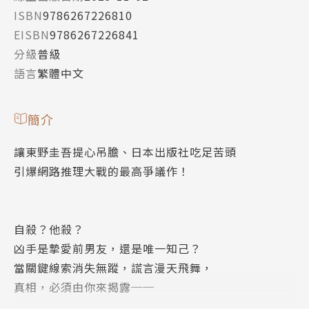
ISBN
9786267226810
EISBN
9786267226841
分級
普級
語言
繁體中文
簡介
讓東野圭吾提心吊膽、日本出版社吃足苦頭
引爆網路推理大戰的最高爭議作！
自殺？他殺？
凶手是摯愛前男友，還是唯一知己？
當關鍵線索消失無蹤，謊言漫天飛舞，
真相，必須由你來揭露──