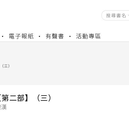
資產合併結果查詢
電子報紙
有聲書
活動專區
書櫃開通申請
與資產合併申請圖文教學
資產合併結果查詢
（三）
書櫃開通申請
【第二部】（三）
銀漢