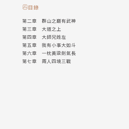
有人破壞規矩，私自捕捉年幼的水蛟！
目錄
遠方的天空中，金色鱗甲的巨大水蛟俯瞰著所有
第二章 群山之巔有武神
似乎下一秒，就會讓他們永遠沉沒在這片海溝裡
第三章 大道之上
第四章 大師兄姓左
在離開小鎮之前，聖人阮邛特意囑咐過，遇上大
第五章 我有小事大如斗
可是在海中央的陳平安，還能跑到哪裡去？
第六章 一枕黃粱劍氣長
第七章 兩人四境三戰
江湖人士，重磅推薦
大眾小說研究者｜曲辰
武俠作家、評論家｜沈默
作家｜果子離
奇幻作家｜星子
武俠名家｜戚建邦
知名暢銷武俠作家｜鄭丰
（依姓氏筆劃順序排列）