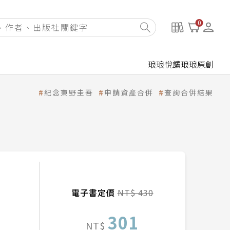
0
琅琅悅讀
琅琅原創
紀念東野圭吾
申請資產合併
查詢合併結果
電子書定價
NT$ 430
301
NT$