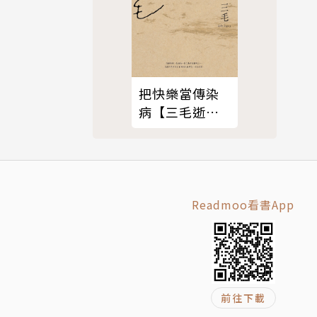
劃豐富且細
把快樂當傳染
病【三毛逝世
30週年紀念
安，唯有一
版】
sie）
到雙方劍拔
Readmoo看書App
發，令人眼
前往下載