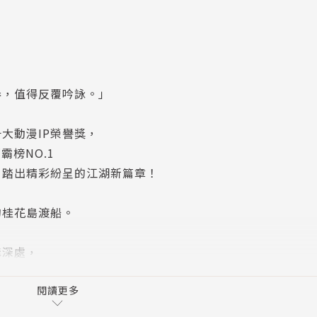
卷，值得反覆吟詠。」
大動漫IP榮譽獎，
霸榜NO.1
，踏出精彩紛呈的江湖新篇章！
的桂花島渡船。
溝深處，
生任何意外。
閱讀更多
其來的下降──