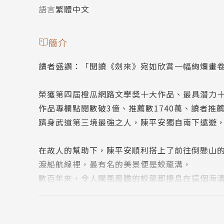
語言
繁體中文
簡介
讀者盛讚：「閱讀《劍來》宛如欣賞一幅絢爛畫
榮獲第四屆橙瓜網路文學獎十大作品、最具潛力十
作品專欄點閱數破3億、推薦數1740萬、讀者推薦
躋身武道第三境最強之人，陳平安獨自南下遠遊
在故人的幫助下，陳平安順利搭上了前往倒懸山
渡船航線裡，最有名的美景便是蛟龍溝，
數百年來，令人聞風喪膽的蛟龍都棲息在這個海
渡船保證只要眾人保持安靜，經過時，絕不會發
就在陳平安靜靜聽著船夫介紹時，海平面卻突如