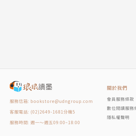
網友鼎力推薦
烽火戲諸侯的用字遣詞底藴深厚，從他的字裡行
膩，對於武打畫面的描述行雲流水，讀到那些打
原以為只是武俠、江湖，卻在其中感受到哲學、
不斷給讀者驚喜的陳平安，讓人期待他後續在逆
劍，可搬山，倒海，降妖，鎮魔，敕神，摘星，斷江，摧
穩重、樸實的敘述結構，帶有文史底子的詩意表
關於我們
弩張之時，作者又會切換到另一種筆法，以目不
花撩亂，大呼過癮！──Li Yang（@rbdylc）
會員服務條款
服務信箱: bookstore@udngroup.com
作者簡介
數位閱讀服務
客服電話: (02)2649-1681分機5
隱私權聲明
服務時間: 週一～週五09:00~18:00
烽火戲諸侯