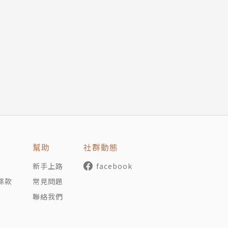
間，能夠在腦海中拼湊出一個完整、鮮活的江湖世界，人物刻
鬥橋段時，都讓我爆起雞皮疙瘩，看得渾身舒爽！
玄學的味道，處處留有伏筆，處處有跡可循，令人反覆回味。
境中不斷地突破、精進自己，如同他所立下的誓言：「我陳平
城，開天！」──Rosie追劇女子（@lovedrama_ro
達，閱讀《劍來》宛如欣賞一幅絢爛繪卷，值得反覆吟詠。每
幫助
社群動態
暇給的節奏描述一場場高手過招，只見移形換位、飛劍仙術齊
新手上路
facebook
條款
常見問題
聯絡我們