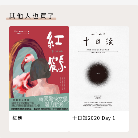
第十五章
入圍軌跡獎最佳新人小說決選
其他人也買了
第十六章
《NPR 年度》好書、《紐約時報》編輯選書
第四部
《圖書館期刊》星號書評推薦＆年度好書
第十七章
《柯克斯書評》、《出版人週刊》、《軌跡》推薦
第十八章
第十九章
勇敢、引人入勝，而且懷抱無比希望的小說。
第二十章
──雨果獎、軌跡獎雙料得主Kameron Hurley
第二十一章
致謝
｜廖培穎（臉譜出版編輯）、廢死Faith（作家）推
薦！
【故事介紹】
紅鶴
十日談2020 Day 1
世上有堵牆隔開兩個世界。
牆內有工作、食物、淨水；
牆外是荒漠、日晒、貧窮。