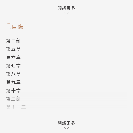
「你」必須死）
閱讀更多
──卡拉是穿越界翹楚，她在380個世界都已死去。
目錄
──很會死就是她的價值，或有別種可能？
第二部
第五章
第六章
➹緊湊緊張，故事節奏快得像火箭發射！
第七章
➹善惡莫辨、命運善變，難以預測書中人物下一個遭
第八章
遇！
第九章
第十章
十惡不赦的惡人，另一個世界是好人。
第三部
苟且偷生的小人，另一個世界是善人。
第十一章
光鮮亮麗的偉人，另一個世界是爛人。
第十二章
無數個平行世界，展現了「你」的無限可能……
第十三章
閱讀更多
第十四章
本書榮獲康普頓・克魯克新人獎