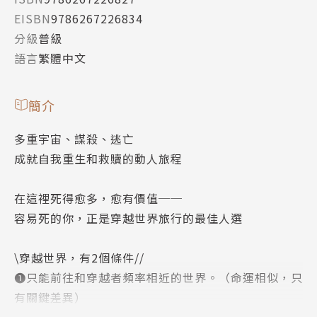
EISBN
9786267226834
分級
普級
語言
繁體中文
簡介
多重宇宙、謀殺、逃亡
成就自我重生和救贖的動人旅程
在這裡死得愈多，愈有價值──
容易死的你，正是穿越世界旅行的最佳人選
\穿越世界，有2個條件//
➊只能前往和穿越者頻率相近的世界。（命運相似，只
有關鍵差異）
➋同一個世界，不能存在兩個「你」。（平行世界的