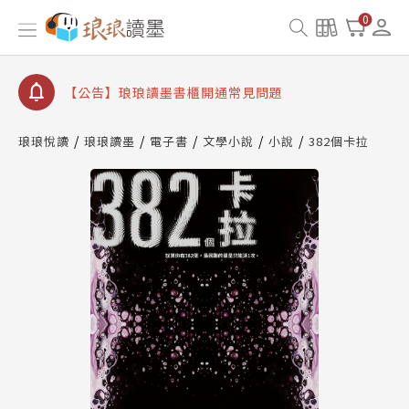
【公告】因 Readmoo 讀墨系統維護中，本站同步暫
0
停部分閱讀服務
【公告】琅琅讀墨數位閱讀資產合併與書櫃開通申請
【公告】琅琅讀墨書櫃開通常見問題
【公告】琅琅讀墨 3 分鐘完成書櫃開通與資產合併申
請圖文教學
琅琅悅讀
琅琅讀墨
電子書
文學小說
小說
382個卡拉
【公告】琅琅書店服務升級重要說明及資產合併結果
查詢
【公告】因 Readmoo 讀墨系統維護中，本站同步暫
停部分閱讀服務