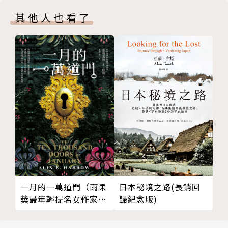
牆內的卡拉蔓塔坐擁一切，她只是牆外的卡拉。
其他人也看了
於是──卡拉偷走了卡拉蔓塔的人生。
未來，穿越到平行世界的技術完成，只是風險極高，除
了肉體折磨，還須確認另一個世界的「自己」已死，否
則會發生災難。人類的貪婪不畏逆境，為了將其他世界
的資源帶回享用，有人打造出專門企業，僱用「在別的
世界容易死去，現在世界死不足惜的人」──也就是住
在「牆外」的人們，擔任穿越任務的先鋒。
其中一人──卡拉蔓塔，首次任務就遇上災難。她成功
抵達另一個世界，穿越傷害卻使她奄奄一息，還不幸遇
上長相相同的女人。女人放任卡拉蔓塔嚥下最後一口
日本秘境之路(長銷回
一月的一萬道門（雨果
歸紀念版)
獎最年輕提名女作家，
氣，偷走她的名字、衣服、裝備，回到卡拉蔓塔的世
滿貫入圍各大奇幻獎
界。
項）