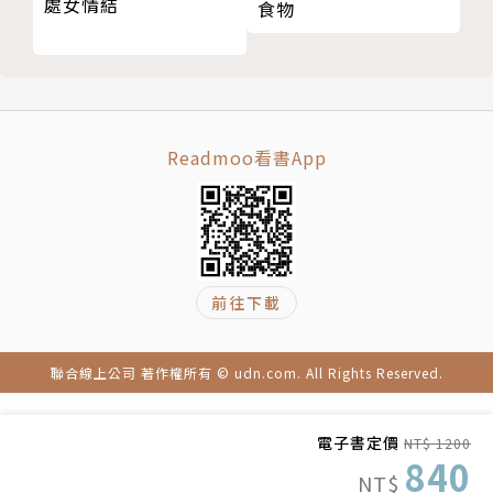
處女情結
食物
3.一次釐清常見的飲食迷思，像是：斷醣減肥不一
定健康，反而有風險，可能會引發頭痛、失眠、暈眩、
思考力下降等症狀。並回答大家最想知道的營養問題，
像是：吃膠原蛋白真的能美肌嗎？哪些營養素有助於預
Readmoo看書App
防失智症、營養素對於長壽基因的影響等。
監修者簡介
前往下載
上西一弘
生於德島縣三好郡（現三好市）池田町。經歷為德
聯合線上公司 著作權所有 © udn.com. All Rights Reserved.
島大學醫學部營養學科，同大學營養學研究科，於舊雪
印乳業生物科學究所參與腸道營養劑的開發。之後來到
電子書定價
NT$ 1200
女子營養大學，現為女子營養大學營養生理學研究室教
840
NT$
授。專長為營養生理學，尤以人為對象之鈣質吸收與利