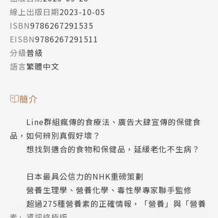
線上出版日期
2023-10-05
ISBN
9786267291535
EISBN
9786267291511
分級
普級
語言
繁體中文
簡介
Line群組瘋傳的食療法、廣告大肆宣傳的保健食
品，如何辨別真假好壞？
想找到適合的食物和保健品，延緩老化不生病？
日本最具公信力的NHK重磅策劃
營養生理學、營養化學、毒性學專家聯手監修
超過275種營養素的正確情報，「營養」與「營養
素」資訊終極版