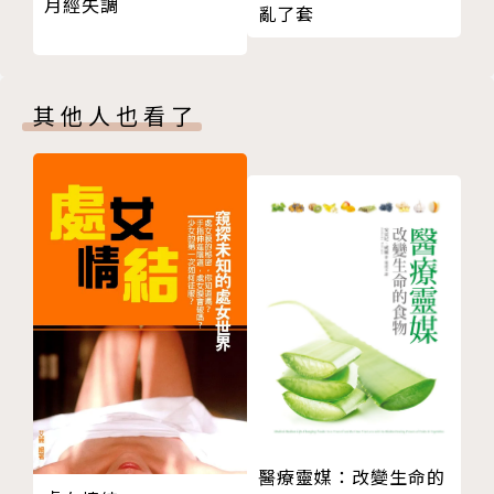
月經失調
亂了套
特殊的機能性成分
保健品分析。
第三章 營養成分表
日本食品標準成分表2020年版（第八版）
特別收錄：
其他人也看了
索引
▲六大營養素最佳攝取量建議
版權頁
▲三餐熱量較理想的分配比例
▲食品添加物的效果與風險
本書特色
1.日本知名營養生理學、營養化學、微量元素暨毒
性學專家聯手監修，是最值得信賴的醫療級營養大百
科。中文版由台北醫學大學營養學院保健營養學系名譽
教授謝明哲專業審定。
2.六大營養素、特殊機能成分、保健品、藥材各種
醫療靈媒：改變生命的
營養來源完整備載，全彩圖解，分類清楚，容易查找。