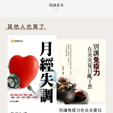
動物性與植物性蛋白質
閱讀更多
壽的機能性成分，這些成分大多在果皮裡，所以要連皮
動物性蛋白質
吃
植物性蛋白質
其他人也買了
脂質與脂肪酸
日常保健╳對症改善╳亞健康調理 一本搞定
脂質的消化與吸收
嬰幼兒╳成人╳老年╳孕婦╳更年期 全齡適用
脂質的代謝
最完備的個人化食療保健對策
碳水化合物與醣類
★完整解析「六大營養素」和「特殊機能性成分」
醣類的消化與吸收
等275種以上營養素的功效，具有加乘效果的「黃金拍
醣類的代謝
檔」（如鈣質搭配維生素C或D更容易吸收），鮮為人
何謂膳食纖維？
知的毒性、相剋性，以及營養素缺乏或攝取過多時可能
膳食纖維於體內的作用
引起的症狀。
維生素
★個人化食療的完美攻略！可針對需補充或減量的
維生素的消化與吸收
營養素，選擇適合體況和需求的保健食品，或是調整飲
礦物質
食菜單、採買分量和烹調手法，使營養吸收效率達到最
礦物質的促進吸收與妨礙吸收
大化。並針對現代人常見疾病，如代謝症候群、失眠、
別讓免疫力在炎炎夏日
第二章 特殊的機能性成分
腸躁症、憂鬱症、癌症等，提出有效應對的食療建議與