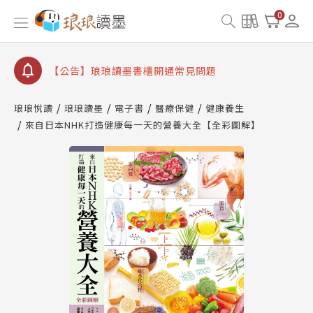
【公告】因 Readmoo 讀墨系統維護中，本站同步暫
0
停部分閱讀服務
【公告】琅琅讀墨數位閱讀資產合併與書櫃開通申請
【公告】琅琅讀墨書櫃開通常見問題
【公告】琅琅讀墨 3 分鐘完成書櫃開通與資產合併申
請圖文教學
琅琅悅讀
琅琅讀墨
電子書
醫療保健
健康養生
【公告】琅琅書店服務升級重要說明及資產合併結果
來自日本NHK打造健康每一天的營養大全【全彩圖解】
查詢
【公告】因 Readmoo 讀墨系統維護中，本站同步暫
停部分閱讀服務