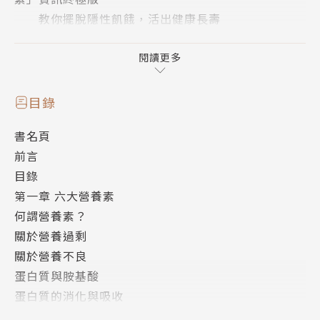
教你擺脫隱性飢餓，活出健康長壽
最科學的專業實證，全面校正你的營養知識
閱讀更多
˙維生素D攝取過量，會導致血管鈣化或增加腎結
石風險
目錄
˙沒有麩質過敏問題的人，刻意採行無麩質飲食未
書名頁
必更健康
前言
˙皮膚發炎、掉髮、中年長白頭髮，可能是因為缺
目錄
乏生物素
第一章 六大營養素
˙改變飲食順序，「蔬菜→魚肉類→碳水化合物」
何謂營養素？
有助血糖穩定
關於營養過剩
˙色胺酸是褪黑激素的製造來源，多補充可以提升
關於營養不良
睡眠品質
蛋白質與胺基酸
˙年紀輕輕就有「老人味」，可能是攝取太多脂質
蛋白質的消化與吸收
和酒精
蛋白質的代謝
˙柑橘屬植物富含橙皮油素或隱黃質等有助健康長