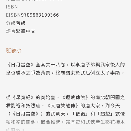
ISBN
EISBN
9789863199366
分級
普級
語言
繁體中文
簡介
《日月當空》全套共十八卷，以李唐子弟與武家後人的
皇位繼承之爭為背景，終卷結束於武后側立太子李顯。
從《尋秦記》的秦始皇、《邊荒傳說》的南北朝開國之
君劉裕和拓跋珪、《大唐雙龍傳》的唐太宗，到今天
（《日月當空》）的武則天，「依循」和「超越」就像
軸和輪的關係，嵌合推進，讓歷史和武俠產生移花接木
的奇效。