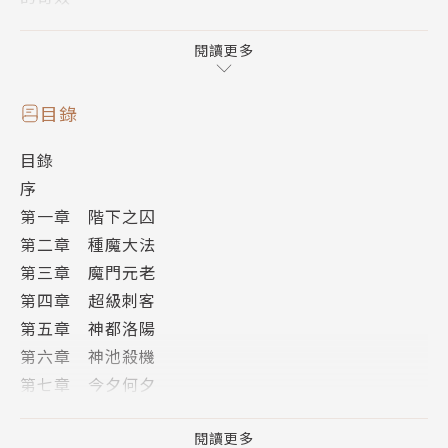
——黃易
閱讀更多
在《大唐雙龍傳》中最後登場的可愛小女孩明空，此時
目錄
已是中土女帝武則天。武曌出自魔門，卻把魔門連根拔
目錄
起，欲將魔門兩派六道《天魔策》十卷重歸於一。獨欠
序
魔門秘不可測、從沒有人練成過的《道心種魔大法》。
第一章 階下之囚
第二章 種魔大法
大法秘卷已毀，唯一深悉此書者被押返洛陽，造就了不
第三章 魔門元老
情願的新一代邪帝龍鷹，也促成了龍鷹介入歷史上由武
第四章 超級刺客
周重歸李唐的皇權爭鬥。
第五章 神都洛陽
第六章 神池殺機
這段繼
第七章 今夕何夕
第八章 天之驕女
第九章 牛刀小試
閱讀更多