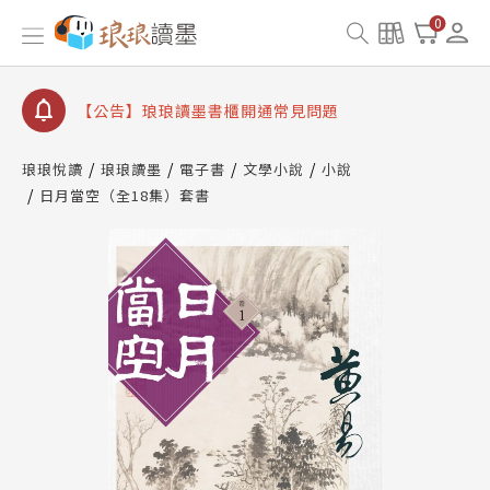
【公告】因 Readmoo 讀墨系統維護中，本站同步暫
0
停部分閱讀服務
【公告】琅琅讀墨數位閱讀資產合併與書櫃開通申請
【公告】琅琅讀墨書櫃開通常見問題
【公告】琅琅讀墨 3 分鐘完成書櫃開通與資產合併申
請圖文教學
琅琅悅讀
琅琅讀墨
電子書
文學小說
小說
【公告】琅琅書店服務升級重要說明及資產合併結果
日月當空（全18集）套書
查詢
【公告】因 Readmoo 讀墨系統維護中，本站同步暫
停部分閱讀服務