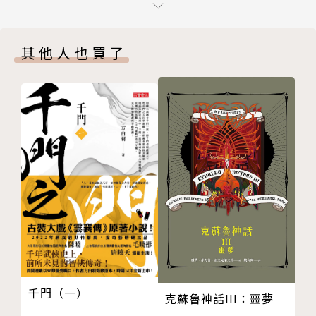
第十章 天生媚骨
第十一章 前因後果
其他人也買了
第十二章 八方風雲
第十三章 決戰皇城
第十四章 恐嚇勒索
第十五章 許君為妾
第十六章 遊龍戲鳳
第十七章 三真合一
第十八章 兩女之間
版權頁
千門（一）
克蘇魯神話III：噩夢