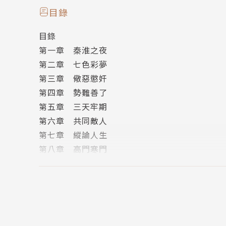
香怪的東山再起，即將成為京城傳奇，掀起寒門
目錄
目錄
皇甫長雄偕關中劍派伏擊龍鷹，卻反成爲陸石夫
第一章 秦淮之夜
面對韋后、世族、各勢力，一場何時放人的賭局
第二章 七色彩夢
龍鷹既不可輸、更不能贏。
第三章 儆惡懲奸
第四章 勢難善了
符太、妲瑪、龍鷹會面。
第五章 三天牢期
一為贏得佳人芳心，一為奪回師門至寶，
第六章 共同敵人
兩人殷殷期盼下，奇妙的奪石大計，浮上龍鷹腦
第七章 縱論人生
第八章 高門寒門
第九章 興慶密會
作者介紹
第十章 拖延之計
第十一章 三天之期
黃易（1952－2017）
第十二章 奪石大計
第十三章 妙絕天下
畢業於香港中文大學藝術系，專攻中國傳統繪畫