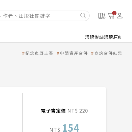
0
琅琅悅讀
琅琅原創
紀念東野圭吾
申請資產合併
查詢合併結果
電子書定價
NT$ 220
154
NT$