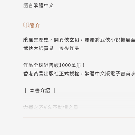
語言
繁體中文
簡介
乘風雲歷史，開異俠玄幻，屢屢將武俠小說擴展
武俠大師黃易 最後作品
作品全球銷售破1000萬册！
香港黃易出版社正式授權，繁體中文版電子書首
║ 本書介紹 ║
命運之矛V.S.不動情之盾
邪帝、玉女，情場戰場！？
七色彩夢，風靡西京，秦淮樓絕色亦為之傾倒。