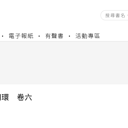
資產合併結果查詢
電子報紙
有聲書
活動專區
書櫃開通申請
與資產合併申請圖文教學
資產合併結果查詢
書櫃開通申請
明環 卷六