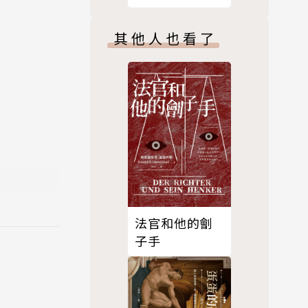
其他人也看了
法官和他的劊
子手
；因自少鍾