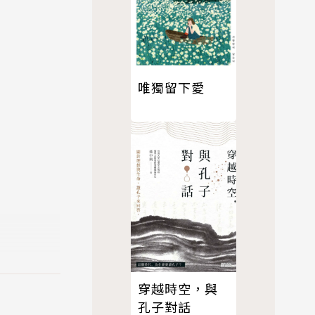
唯獨留下愛
穿越時空，與
孔子對話