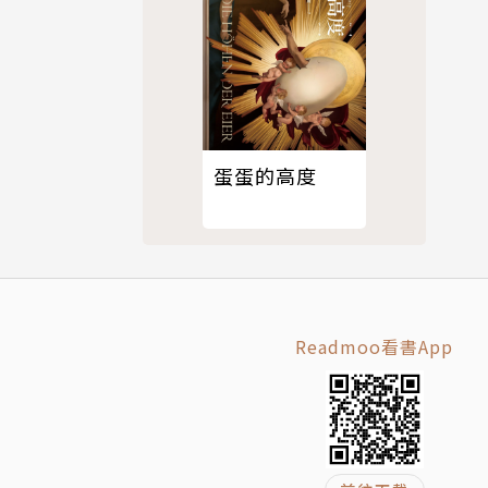
於1989
文學中開創
越至戰國時
俠迷推崇，
蛋蛋的高度
快節奏的情
手過招心戰
的風格，不
Readmoo看書App