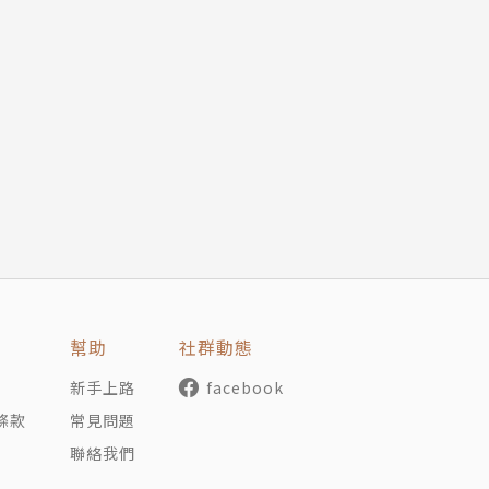
作《破碎虛空》，獲得廣大迴響，更促成他心向創作之路，遂
周易佛理，皆是他所熱愛鑽研的範疇，更以此為基礎，在武俠
篇鉅著《覆雨翻雲》出版，便風靡了無數武俠讀者；之後以穿
軸的《大唐雙龍傳》，更是屢創傳奇、部部經典，不僅深獲武
相合作，成為繼金庸、古龍之後的武俠巨擘。
時代為背景，氣勢磅礡之餘，卻又不為龐雜的架構所拘，反以
時空皆隨著主角緊湊而生動地轉動起來；再加上獨一無二的高
史血戰，更令讀者深深陷入其構築的武俠世界裡。強烈而迷人
幫助
社群動態
得黃易二十多年來武俠文學界旗手的地位屹立不墜。
新手上路
facebook
條款
常見問題
聯絡我們