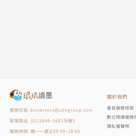
第十四章 夜會佳人
情武俠小說，適逢武俠雜誌徵稿活動，提筆寫成初
第十五章 百密一疏
年辭去優渥工作，隱居離島專致寫作。
第十六章 命運約會
第十七章 遷都長安
黃易涉獵廣博，藝術、文史、玄學、五行術數、
第十八章 變亂種子
出獨特的玄幻與架空武俠之恢弘格局。第一部長
版權頁
代的《尋秦記》，以及以隋末諸雄逐鹿中原為主
重燃低迷已久的武俠熱情，更吸引電玩與電視競
黃易的武俠小說常以歷史為主軸，更架空整個大
節推演、現代電影畫面式的靈活敘事，使得整個
爭鋒，無人能比的狂烈群戰，直至百萬雄師的歷
關於我們
斷創新的武道，解構歷史、探索人心的鋒銳，使
會員服務條款
服務信箱: bookstore@udngroup.com
數位閱讀服務
客服電話: (02)2649-1681分機5
隱私權聲明
服務時間: 週一～週五09:00~18:00