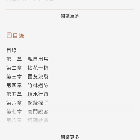
无瑕化身婢女現身觀疇樓，
閱讀更多
但此番卻讓龍鷹震駭萬分，
因為他悚然驚覺，无瑕身上出現了最不可能的轉變！
目錄
目錄
遊客如織的退思園，意想不到的凌厲突襲，
第一章 親自出馬
失傳已久的劍法鋪天蓋地而來，
第二章 拈花一指
龍鷹何以應付如此恐怖的刺客？
第三章 舊友決裂
第四章 竹林遇險
名為論交，實則警告。
第五章 順水行舟
龍鷹與北幫的合作，已然引起北方世族的警戒；
第六章 超級探子
面對極可能是北方世族第一人的宇文朔，之後究竟是敵
第七章 高門說客
是友？
第八章 縛魂妙藥
第九章 媚術至境
第十章 兩難之局
閱讀更多
作者介紹