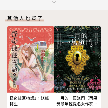
第十一章 巧計奪香
第十二章 六識之旅
黃易（1952－2017）
其他人也買了
第十三章 乘時而興
第十四章 幸保不失
畢業於香港中文大學藝術系，專攻中國傳統繪畫，曾任
第十五章 奇謀妙略
香港藝術館助理館長，致力於藝術與文化之推廣與交
第十六章 決賽開鑼
流；因自少鍾情武俠小說，適逢武俠雜誌徵稿活動，提
第十七章 鬥智鬥力
筆寫成初作《破碎虛空》，獲得廣大迴響，更促成他心
第十八章 大敵窺伺
向創作之路，遂於1989年辭去優渥工作，隱居離島專
版權頁
致寫作。
黃易涉獵廣博，藝術、文史、玄學、五行術數、周易佛
理，皆是他所熱愛鑽研的範疇，更以此為基礎，在武俠
文學中開創出獨特的玄幻與架空武俠之恢弘格局。第一
部長篇鉅著《覆雨翻雲》出版，便風靡了無數武俠讀
怪奇捷運物語1：妖狐
一月的一萬道門（雨果
者；之後以穿越至戰國時代的《尋秦記》，以及以隋末
轉生
獎最年輕提名女作家，
諸雄逐鹿中原為主軸的《大唐雙龍傳》，更是屢創傳