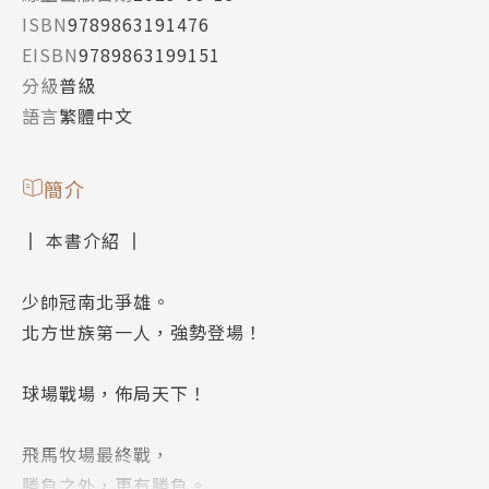
ISBN
9789863191476
EISBN
9789863199151
分級
普級
語言
繁體中文
簡介
║ 本書介紹 ║
少帥冠南北爭雄。
北方世族第一人，強勢登場！
球場戰場，佈局天下！
飛馬牧場最終戰，
勝負之外，更有勝負。