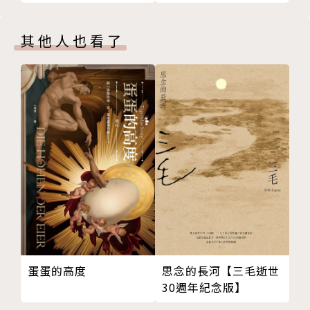
滿貫入圍各大奇幻獎
奇、部部經典，不僅深獲武俠迷推崇，重燃低迷已久的
項）
武俠熱情，更吸引電玩與電視競相合作，成為繼金庸、
其他人也看了
古龍之後的武俠巨擘。
黃易的武俠小說常以歷史為主軸，更架空整個大時代為
背景，氣勢磅礡之餘，卻又不為龐雜的架構所拘，反以
快節奏的情節推演、現代電影畫面式的靈活敘事，使得
整個時空皆隨著主角緊湊而生動地轉動起來；再加上獨
一無二的高手過招心戰爭鋒，無人能比的狂烈群戰，直
至百萬雄師的歷史血戰，更令讀者深深陷入其構築的武
俠世界裡。強烈而迷人的風格，不斷創新的武道，解構
歷史、探索人心的鋒銳，使得黃易二十多年來武俠文學
界旗手的地位屹立不墜。
蛋蛋的高度
思念的長河【三毛逝世
30週年紀念版】