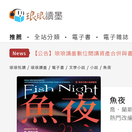
【公告】琅琅書店服務升級重要說明及
【公告】琅琅讀墨數位閱讀資產合併與
【公告】琅琅讀墨書櫃開通常見問題
推薦
全站分類
電子書
電子雜誌
【公告】琅琅讀墨 3 分鐘完成書櫃開通
【公告】琅琅書店服務升級重要說明及
【公告】琅琅讀墨數位閱讀資產合併與
News
琅琅悅讀
琅琅讀墨
電子書
文學小說
小說
魚夜
魚夜
喬．蘭斯
熱門改