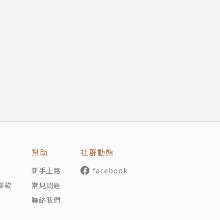
進入他怪異宇宙的入門指南——準備好感受這位大師集恐怖、
。
集同名集數）
幫助
社群動態
犯。
新手上路
facebook
史鐸克獎）
條款
常見問題
有趣的事件。
聯絡我們
。