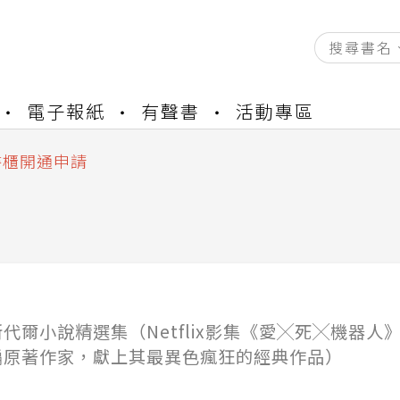
資產合併結果查詢
書櫃開通申請
電子報紙
有聲書
活動專區
與資產合併申請圖文教學
資產合併結果查詢
書櫃開通申請
代爾小說精選集（Netflix影集《愛╳死╳機器人
編原著作家，獻上其最異色瘋狂的經典作品）