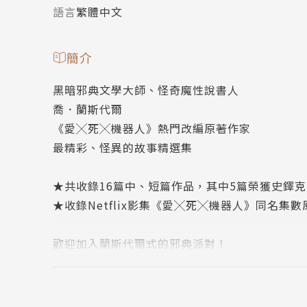
語言
繁體中文
簡介
黑暗邪典文學大師、怪奇魔性說書人
喬．蘭斯代爾
《愛╳死╳機器人》熱門改編原著作家
最精彩、怪異的故事精選集
★共收錄16篇中、短篇作品，其中5篇榮獲史鐸
★收錄Netflix影集《愛╳死╳機器人》同名集
歡迎加入蘭斯代爾式的邪典派對！
在如克蘇魯般恐怖怪誕、黑色幽默充斥的夜晚裡
坐在篝火旁，聽他娓娓道來……
「讓這本書向您介紹蘭斯代爾未經審查、未經過