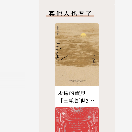
學名家保羅‧
索魯經典作紀
其他人也看了
念版）
永遠的寶貝
【三毛逝世30
週年紀念版】
，還有數則