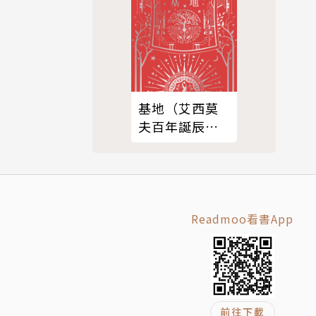
神祕、諷
基地（艾西莫
夫百年誕辰紀
念典藏版）
Readmoo看書App
前往下載