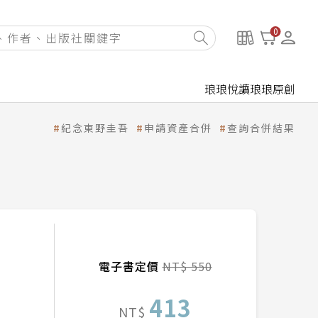
0
琅琅悅讀
琅琅原創
紀念東野圭吾
申請資產合併
查詢合併結果
》
電子書定價
NT$ 550
413
NT$