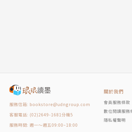
白騾子與斑點豬
被改編成影視作品的原著短篇，絕對適合你作為
在凱迪拉克沙漠深處與死者同行
刺、懸疑於一身的暢快滋味吧！
擋風玻璃外的地獄
錯過恐怖電影的那一夜
本選集收錄之作品——
中英名詞對照表
●〈瘋狗之夏〉（1999年史鐸克獎）
版權頁
小兄妹在那年夏天遇到的恐怖遭遇。
●〈獵鴨〉
男孩和父親去打獵，獵物卻有點特別。
●〈哥吉拉的十二步驟戒癮療程〉
哥吉拉與他的怪物小夥伴正在實行殺人戒癮療程
●〈山路驚魂〉（2005年翻拍成《恐怖大師》影
關於我們
女人在收不到訊號的山路上，要智取可怕的殺人
會員服務條款
●〈夾在羅曼史裡的裸照之衍生事件〉（1992年
服務信箱: bookstore@udngroup.com
數位閱讀服務
男子帶女兒去看馬戲表演後，發生一連串奇怪但
客服電話: (02)2649-1681分機5
隱私權聲明
●〈牛仔〉
服務時間: 週一～週五09:00~18:00
小男孩想知道為什麼西部小說裡都沒有黑人牛仔