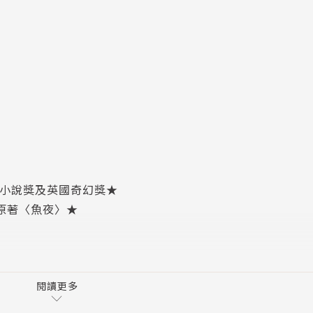
克小說獎及英國奇幻獎★
數原著〈魚夜〉★
，
閱讀更多
濾的世界。」——《衛報》