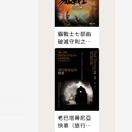
貓戰士七部曲
破滅守則之
三：暗影之蔽
老巴塔哥尼亞
快車（旅行文