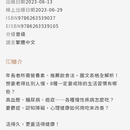
出版日期
2023-06-13
線上出版日期
2023-06-29
ISBN
9786263539037
EISBN
9786263539105
分級
普級
語言
繁體中文
簡介
年長者所需營養素、推薦飲食法，圖文表格全解析！
想要老得比別人慢，8種一定要戒除的生活習慣有哪
些？
高血壓、糖尿病、癌症……各種慢性疾病怎麼吃？
憂鬱症、認知障礙，心理健康如何用吃來改善？
活得久，更要活得健康！