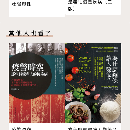
2-3 血管健康：血清膽固醇和甘油三酯
是老化還是疾病（二
育博士。
壯陽與性
版）
2-4 血管健康：高血壓
3 糖尿病最好從前期開始重視
曾任教於美國新澤西蒙特克萊爾州立大學兼任助理教授
4 吃得正確延緩癌細胞生長
（2014至2016），現任教於美國紐約市立社區大學兼
其他人也看了
5-1 年長者禁不起跌倒
任助理教授（2016至今）。目前從事教職、學術研究
5-2 跌倒骨折的危險因素之一：骨質疏鬆症
與寫作，期待藉由多年在學術及職場所得的營養專業經
5-3 跌倒骨折的危險因素之二：肌肉衰減症
驗，提供大眾正確營養保健知識與態度。
6 如何用飲食增強免疫力？
7 口腔狀況直接影響年長者的健康
著有：
8 改善視覺功能障礙的營養素
《別讓錯誤的營養觀害了你》（2017）
9 慢性便祕的影響
《別讓錯誤的營養觀害了你2：你吃進的是營養還是負
Part 4 年長者心理及認知健康
擔？》（2018）
1 憂鬱症
2 認知障礙症：阿茲海默症
3 孤立與孤獨感
4 有限財務下如何吃得更健康
疫警時空
為什麼麵條讓人變笨？