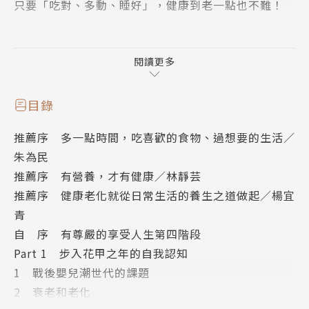
只要「吃對、多動、睡好」，健康到老一點也不難！
臺灣預估2025年65歲人口將超過20%，即將邁入超高
齡社會。據統計，只要壽命達到65歲，平均可再活19.
閱讀更多
3年。醫療技術進步，現代人壽命越來越長，然而延長
的究竟是疾病纏身的時間，還是健康的老後，其實與日
目錄
常的飲食及生活習慣息息相關。
推薦序 多一點時間，吃喜歡的食物、過想要的生活／
朱為民
身體衰老並不完全與年紀增長同步，環境中有許多因素
推薦序 有營養，才有健康／林靜芸
會加速老化，例如壓力、過量的糖、炎症過程中釋放的
推薦序 健康老化就從日常生活的養生之道做起／楊宜
活性氧等。雖然歲月的流逝不可逆，環境的變因卻是我
青
們可以控制的，只要擁有健康意識，養成良好的生活習
自 序 有尊嚴的享受人生第四階段
慣，即使邁入老齡，仍有很大的機率可以維持身體機能
Part 1 步入花甲之年的自我認知
健康。
1 戰後嬰兒潮世代的課題
2 衰老和老化
旅美博士白小良將44年的營養知識，以及自身於生活