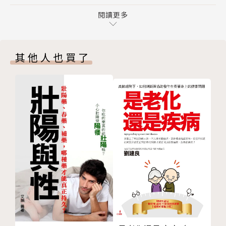
3 如何延緩老化？
中的健康實踐，整合成本書；告訴大家有健康的身體，
4 增加健康品質的飲食法
閱讀更多
才能有好的生活品質，老後才有尊嚴。書中收錄各種科
Part 2 年長者如何更健康？
學延緩老化的知識與觀念，包括正確的飲食生活習慣，
1 年齡增長更要注意營養攝取
以及常見疾病所需的營養保健，並介紹飲食與疾病預防
其他人也買了
2 維持正常生理狀態需要多少營養素
及改善，還有與情緒間的密切關聯。從身到心，全面守
3 年長者該瘦一點，還是胖一點？
護年長者的健康！
4 8 種加速老化的不健康生活行為
5 適度運動可延緩 34 種健康問題
作者簡介
6 年長者更需要戒菸
7 年長者的隱性成癮──酗酒
白小良
8 同時服用多種藥物和濫用藥物
9 藉由飲食改善睡眠障礙
實踐家專食品營養科畢業、中國文化學院家政系食品營
Part 3 年長者常見疾病認識與保健
養組畢業，之後7年半於馬偕醫院擔任臨床營養師，任
1 關節炎是年長者的頭號健康問題
職期間於1985年在馬偕醫院成立臺灣第一個腸道靜脈
2-1 比起心臟，血管健康更為重要
營養醫療小組。1986年赴美，先後於紐約市哥倫比亞
2-2 血管健康：一氧化氮
大學陸續獲得人類營養學碩士、公共衛生碩士及營養教