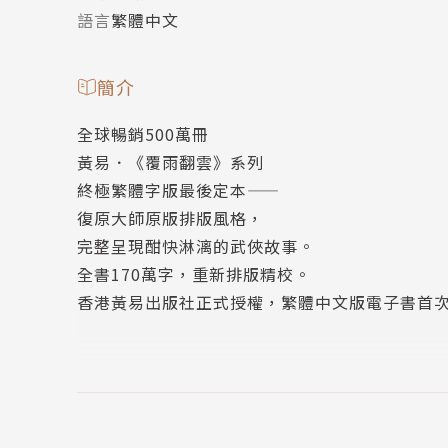
語言
繁體中文
簡介
全球暢銷500萬冊
黃易．《覆雨翻雲》系列
終極繁體字版最後定本——
復原大師原版排版風格，
完整呈現酣快淋漓的武俠故事。
全書170萬字，重新排版精校。
香港黃易出版社正式授權，繁體中文版電子書首
蒙元末期無敵天下的魔師龐斑，在神秘退隱二十
進而顛覆剛成立的大明王朝！