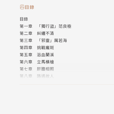
怒蛟幫首席高手覆雨劍浪翻雲，傷亡妻之逝，壯
目錄
戰，力退兩大凶地來襲，奠定了黑榜榜首與天下
目錄
第一章 「獨行盜」范良極
一場爭雄武林、謀奪皇權的狂瀾，瞬間席捲天下
第二章 糾纏不清
第三章 「邪靈」厲若海
《覆雨翻雲》是黃易第一部長篇武俠，也是他改
第四章 挑戰龐斑
玄學，以及對生命意義的思索，在金庸古龍之後
第五章 浴血蘭溪
量超過500萬册，是最具現代精神的武俠經典，
第六章 立馬橫槍
第七章 肝膽相照
第八章 路遇故人
作者簡介
第九章 酒家風雲
黃易（1952－2017）
第十章 倩女多情
畢業於香港中文大學藝術系，專攻中國傳統繪畫
第十一章 色劍雙絕
情武俠小說，適逢武俠雜誌徵稿活動，提筆寫成初
第十二章 名妓秀秀
年辭去優渥工作，隱居離島專致寫作。
第十三章 密謀復國