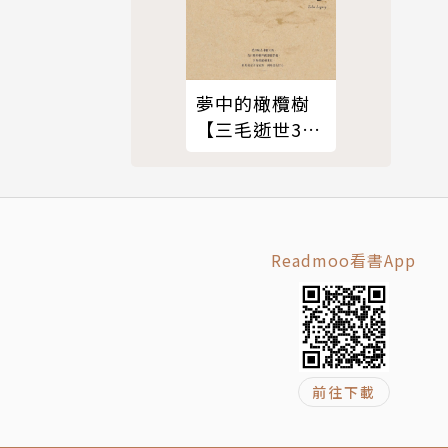
文學中開創
越至戰國時
俠迷推崇，
夢中的橄欖樹
【三毛逝世30
週年紀念版】
快節奏的情
手過招心戰
的風格，不
Readmoo看書App
前往下載