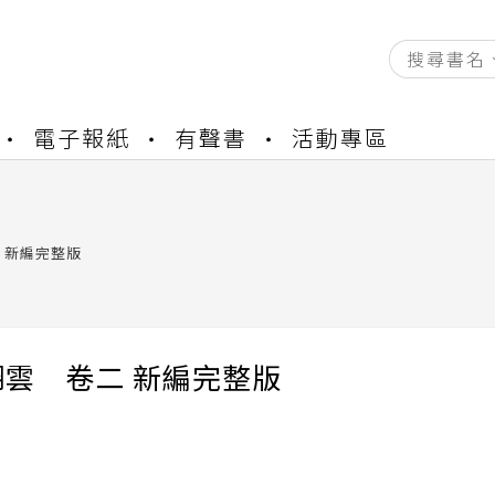
資產合併結果查詢
電子報紙
有聲書
活動專區
中，本站同步暫停部分閱讀服務
書櫃開通申請
與資產合併申請圖文教學
資產合併結果查詢
 新編完整版
中，本站同步暫停部分閱讀服務
翻雲 卷二 新編完整版