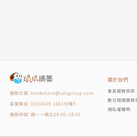
第十四章 刀光劍影
黃易涉獵廣博，藝術、文史、玄學、五行術數、
第十五章 情關難過
出獨特的玄幻與架空武俠之恢弘格局。第一部長
第十六章 落荒而逃
代的《尋秦記》，以及以隋末諸雄逐鹿中原為主
第十七章 殺出重圍
重燃低迷已久的武俠熱情，更吸引電玩與電視競
第十八章 芳魂何處
第十九章 八派第一
黃易的武俠小說常以歷史為主軸，更架空整個大
第二十章 潰不成軍
節推演、現代電影畫面式的靈活敘事，使得整個
第二十一章 矛鏟雙飛
爭鋒，無人能比的狂烈群戰，直至百萬雄師的歷
第二十二章 蒙氏雙魔
斷創新的武道，解構歷史、探索人心的鋒銳，使
關於我們
第二十三章 我為卿狂
第二十四章 護花纏情
會員服務條款
服務信箱: bookstore@udngroup.com
第二十五章 並肩作戰
數位閱讀服務
客服電話: (02)2649-1681分機5
第二十六章 情場硬漢
隱私權聲明
服務時間: 週一～週五09:00~18:00
第二十七章 山雨欲來
第二十八章 盜王寶藏
第二十九章 彩蝶展翅