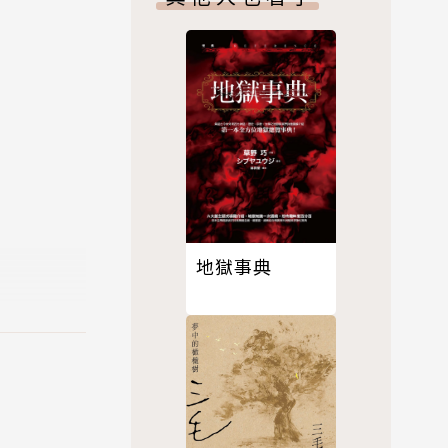
怒蛟島一
運……
史、武俠、
列全球銷售
地獄事典
；因自少鍾
於1989