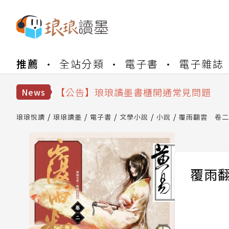
【公告】琅琅書店服務升級重要說明及
推薦
全站分類
電子書
電子雜誌
【公告】因 Readmoo 讀墨系統維護
【公告】琅琅讀墨數位閱讀資產合併與
【公告】琅琅讀墨書櫃開通常見問題
News
【公告】琅琅讀墨 3 分鐘完成書櫃開通
【公告】琅琅書店服務升級重要說明及
琅琅悅讀
琅琅讀墨
電子書
文學小說
小說
覆雨翻雲 卷二
【公告】因 Readmoo 讀墨系統維護
覆雨