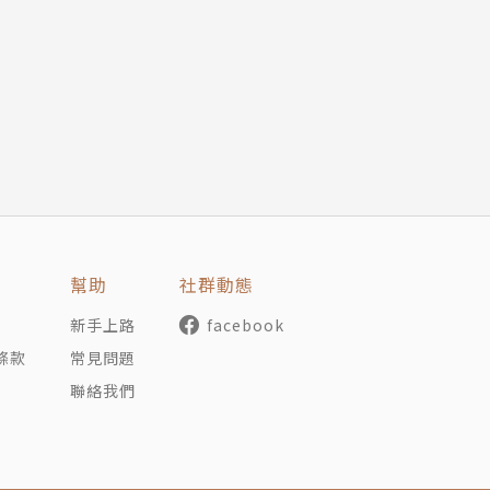
周易佛理，皆是他所熱愛鑽研的範疇，更以此為基礎，在武俠
篇鉅著《覆雨翻雲》出版，便風靡了無數武俠讀者；之後以穿
軸的《大唐雙龍傳》，更是屢創傳奇、部部經典，不僅深獲武
相合作，成為繼金庸、古龍之後的武俠巨擘。
時代為背景，氣勢磅礡之餘，卻又不為龐雜的架構所拘，反以
時空皆隨著主角緊湊而生動地轉動起來；再加上獨一無二的高
史血戰，更令讀者深深陷入其構築的武俠世界裡。強烈而迷人
得黃易二十多年來武俠文學界旗手的地位屹立不墜。
幫助
社群動態
新手上路
facebook
條款
常見問題
聯絡我們