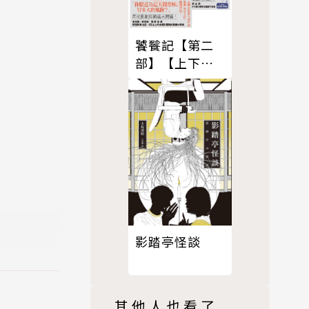
饕餮記【第二
部】【上下合
集】
影踏亭怪談
一統黑道，
其他人也看了