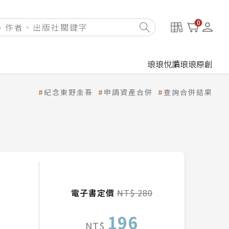
0
琅琅悅讀
琅琅原創
紀念東野圭吾
申請資產合併
查詢合併結果
電子書定價
NT$ 280
196
NT$