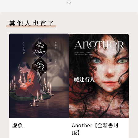
第十一章 英雄救美
第十二章 八面威風
《覆雨翻雲》是黃易第一部長篇武俠，也是他改變武俠
其他人也買了
第十三章 道左相逢
小說格局的封神之作。無窮創意、深情書寫，揉合了歷
第十四章 青藏四密
史、武俠、玄學，以及對生命意義的思索，在金庸古龍
第十五章 大戰人妖
之後，以一人之力，將武俠小說擴展至新的極限。《覆
第十六章 武庫之會
雨翻雲》系列全球銷售量超過500萬册，是最具現代精
第十七章 風起雲湧
神的武俠經典，更是超越歲月與地域的武俠夢。
第十八章 江上之戰
第十九章 韓府風雲
第二十章 府台大人
作者簡介
第二十一章 誰是凶手
黃易（1952－2017）
第二十二章 以酒會友
畢業於香港中文大學藝術系，專攻中國傳統繪畫，曾任
第二十三章 真相大白
香港藝術館助理館長，致力於藝術與文化之推廣與交
第二十四章 紅日法王
流；因自少鍾情武俠小說，適逢武俠雜誌徵稿活動，提
Another【全新書封
虛魚
第二十五章 故人已去
筆寫成初作《破碎虛空》，獲得廣大迴響，更促成他心
版】
第二十六章 適逢其會
向創作之路，遂於1989年辭去優渥工作，隱居離島專