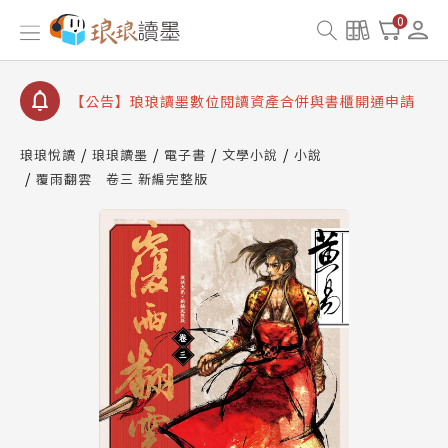
【公告】琅琅書店服務升級重要說明及資產合併結果
查詢
0
【公告】因 Readmoo 讀墨系統維護中，本站同步暫
停部分閱讀服務
【公告】琅琅讀墨數位閱讀資產合併與書櫃開通申請
【公告】琅琅讀墨書櫃開通常見問題
琅琅悅讀
琅琅讀墨
電子書
文學小說
小說
【公告】琅琅讀墨 3 分鐘完成書櫃開通與資產合併申
覆雨翻雲 卷三 新編完整版
請圖文教學
【公告】琅琅書店服務升級重要說明及資產合併結果
查詢
【公告】因 Readmoo 讀墨系統維護中，本站同步暫
停部分閱讀服務