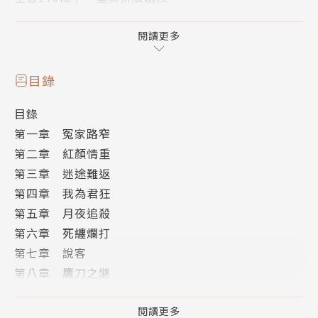
香港黃易出版社正式授權，繁體中文版電子書首次全面
上市。
閱讀更多
目錄
蒙元末期無敵天下的魔師龐斑，在神秘退隱二十年後，
目錄
重出江湖，更練成魔門千古絕傳「道心種魔」，儼然將
第一章 冤家路窄
一統黑道，進而顛覆剛成立的大明王朝！
第二章 紅顏情重
第三章 迷途難返
怒蛟幫首席高手覆雨劍浪翻雲，傷亡妻之逝，壯志沉
第四章 我為君狂
埋。人人都以為他已成廢人，他卻因至深極情得悟劍
第五章 月夜追殺
道，怒蛟島一戰，力退兩大凶地來襲，奠定了黑榜榜首
第六章 死纏爛打
與天下第一劍手的地位，成為魔師龐斑的唯一勁敵！
第七章 說客
第八章 鷹刀之謎
一場爭雄武林、謀奪皇權的狂瀾，瞬間席捲天下。八月
第九章 天何不公
十五，月滿攔江，兩大高手的對決，更左右著中土的命
第十章 盡吐心聲
閱讀更多
運……