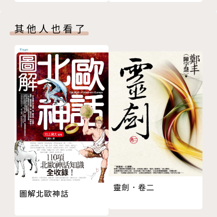
第二十七章 禽獸不如
致寫作。
第二十八章 坦言示愛
其他人也看了
第二十九章 共乘一舟
黃易涉獵廣博，藝術、文史、玄學、五行術數、周易佛
第三十章 妾意郎情
理，皆是他所熱愛鑽研的範疇，更以此為基礎，在武俠
第三十一章 香閨巧遇
文學中開創出獨特的玄幻與架空武俠之恢弘格局。第一
第三十二章 互試虛實
部長篇鉅著《覆雨翻雲》出版，便風靡了無數武俠讀
第三十三章 攜手合作
者；之後以穿越至戰國時代的《尋秦記》，以及以隋末
第三十四章 逃出重圍
諸雄逐鹿中原為主軸的《大唐雙龍傳》，更是屢創傳
第三十五章 此情可待
奇、部部經典，不僅深獲武俠迷推崇，重燃低迷已久的
版權頁
武俠熱情，更吸引電玩與電視競相合作，成為繼金庸、
古龍之後的武俠巨擘。
黃易的武俠小說常以歷史為主軸，更架空整個大時代為
靈劍．卷二
背景，氣勢磅礡之餘，卻又不為龐雜的架構所拘，反以
圖解北歐神話
快節奏的情節推演、現代電影畫面式的靈活敘事，使得
整個時空皆隨著主角緊湊而生動地轉動起來；再加上獨