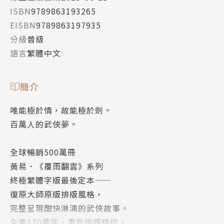
ISBN
9789863193265
EISBN
9789863197935
分級
普級
語言
繁體中文
簡介
唯能極於情，故能極於劍。
百萬人的武俠夢。
全球暢銷500萬冊
黃易．《覆雨翻雲》系列
終極繁體字版最後定本——
復原大師原版排版風格，
完整呈現酣快淋漓的武俠故事。
全書170萬字，重新排版精校。