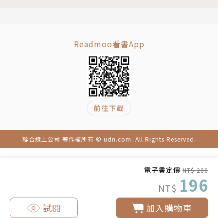
一無二的高手過招心戰爭鋒，無人能比的狂烈群戰，直
至百萬雄師的歷史血戰，更令讀者深深陷入其構築的武
俠世界裡。強烈而迷人的風格，不斷創新的武道，解構
Readmoo看書App
歷史、探索人心的鋒銳，使得黃易二十多年來武俠文學
界旗手的地位屹立不墜。
前往下載
聯合線上公司 著作權所有 © udn.com. All Rights Reserved.
電子書定價
NT$ 280
196
NT$
試閱
加入購物車