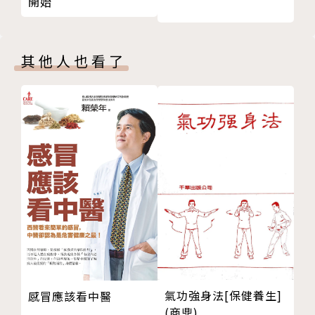
開始
Chapter 3 從疼痛到展開笑顏成功案例分享
案例 1 金融業重度電腦使用者 思考時習慣性咬緊牙
作者簡介
關 嘴巴張開痛咬合也會痛 診療後緊繃嘴獲得釋放
其他人也看了
案例 2 笑口常開的年輕小資女孩 經常笑到下巴錯位
潘明德 Peter
落下骸 震波雷射運動放鬆嘴肌肉 從此不用再擔心會掉
下巴
｜經歷｜
案例 3 個性沉靜慧黠的小學生 放鬆頸部的胸鎖乳突
大德物理治療所｜院長
肌 改善閱讀跳字無法專注 重回開心上課快樂學習
中華民國物理治療師高等考試
案例 4 年近七十歲的退休老師 頭痛肩頸僵硬聽力下
物理治療臨床專業執業20年
降 牙口不良咬合不正所致 經診療後症狀逐步改善
佘雪紅瑜珈師資培訓班｜教授《解剖學》及《運動傷害
案例 5 年輕漂亮女生的失眠族 睡姿不良產生肌力不
預防》課程15年
均 診療後不打鼾也不磨牙 從大小臉回復成小可愛
案例 6 睡著後震耳欲聾男性打鼾族 轟天雷打呼聲影
｜學歷｜
響夫妻關係 物理診療大幅降低睡覺鼾聲 小倆口冷戰分
美國德州大學阿靈頓分校商學院管理碩士
房到開心圓房
國立臺北科技大學管理學院高階管理碩士
氣功強身法[保健養生]
感冒應該看中醫
案例 7 熱愛健身的男性運動族 重訓動作過度肌肉代
(商鼎)
國立陽明大學物理治療學系