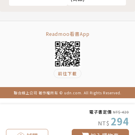
償 產生肩頸緊繃頭暈頭痛 半年療程有效紓解改善
國防醫學院醫學系
案例 8 戽斗、暴牙產生嘴巴無法緊閉 咬合困擾飽受
顳顎關節痛之苦 正顎手術顳顎關節的整合療程 改善顏
｜專長｜
面不對稱後自信展笑顏
運動傷害預防及治療
Readmoo看書App
案例 9 經常講話過度使用嘴巴的教師 喉嚨乾痛咀嚼
骨科物理治療
吞嚥食物有困難 紓解喉部肩背肌肉的緊繃疲勞 緩解症
肌筋膜放鬆療法（Peter Pan’s Myofascial Release
狀重返喜愛的教職生涯
Approach）
案例 10 職業現代舞者背痛頭痛雙臂痛 肌肉影響頭部
顱薦椎治療（Craniosacral Therapy，CST）
的平衡與協調性 高能量雷射活化肌肉的激痛點 開心重
前往下載
凱羅學派脊骨調整美式整脊（Chiropractic）
返美國活躍紐約百老匯
冰凍肩（五十肩；Frozen Shoulder）
Chapter 4 一學就會，顳顎疼痛自療法！
顳顎關節障礙（TMJ Dysfunction）
聯合線上公司 著作權所有 © udn.com. All Rights Reserved.
跟著做，舒緩修復不疼痛
膝蓋髕骨外翻、髕骨軟化症、腰痛、下背痛、頭痛、暈
好好睡，保護頸椎不受傷
眩、肩頸痛、膏肓痛
電子書定價
NT$ 420
這樣吃，保護顳顎最健康
294
NT$
｜著作｜
頭顳顎肩頸背即刻解痛：這麼痛！原來是顳顎關節障礙