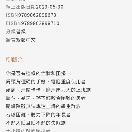
線上出版日期
2023-05-30
ISBN
9789862898673
EISBN
9789862898710
分級
普級
語言
繁體中文
簡介
你是否有這樣的症狀和困擾
肩頸背僵硬的手機、電腦重度使用者
頭痛、牙關卡卡、磨牙壓力大的上班族
戽斗、暴牙、落下骸咬合困難的患者
閱讀障礙無法專注上課的學生群族
吞嚥困難、聽力下降的年長者
不好入睡且睡不好的失眠族
大小臉的顏面困擾者