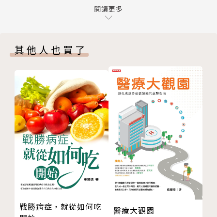
Q追劇、打遊戲、滑手機，烏龜脖正常不須擔心？
閱讀更多
顳顎關節治療權威潘明德，從執業20多年的臨床病歷
Q咬嘴唇、咬鉛筆、咬指甲，天生習慣不用緊張？
中，精選10大解痛案例，全方位的幫助疼痛者循線找
Q鼻塞過敏、眼睛疲勞、頭痛緊繃、睡不好，好困擾？
出激痛點，終結疼痛不舒服的困擾；同時附上真人圖解
其他人也買了
Q閱讀障礙，看書會跳字，天生的只能認命嗎？
的復健動作、保養及正確姿勢技巧，學會保護顳顎關節
Q不只吃東西覺得好累，吞嚥還很困難，怎麼做才能康
的方法。
復？
Q耳鳴時揮之不去的嗡嗡聲，疲勞轟炸沒有診療的方法
本書3大特色
嗎？
‧ 快速檢測是否有顳顎關節障礙
Q打鼾、睡眠呼吸中止，只是呼吸小毛病，不用大驚小
3分鐘立即辨識高危險群
怪？
Q美食當前嘴巴打不開、還被嫌講話咬字不清，該怎麼
‧ 有效改善顳顎疼痛的自療技巧
辦？
12招X72式真人圖解大小痠痛全能解
Chapter 2 你的顳顎還好嗎？
這個關節影響全身健康
‧ 全方位解痛案例幫你循線找出激痛點
自我檢測顳顎障礙
上班族X學生族X家庭主婦X運動族X銀髮族全家大小各
戰勝病症，就從如何吃
醫療大觀園
顳顎關節大解析
種族群都適用！