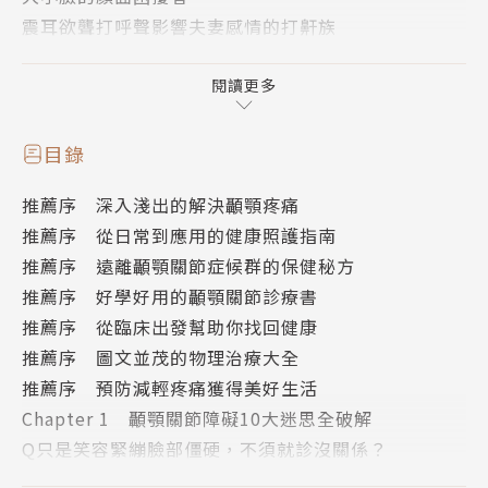
震耳欲聾打呼聲影響夫妻感情的打鼾族
肌力代償引發疼痛的健身族
閱讀更多
這些可能都是顳顎關節障礙
這一本書教你對症診療
目錄
告別從頭到腳的痠麻疼痛
推薦序 深入淺出的解決顳顎疼痛
推薦序 從日常到應用的健康照護指南
本書將破解顳顎關節的10大困擾和迷思，從無法適度
推薦序 遠離顳顎關節症候群的保健秘方
張口、咀嚼困難、張口下巴疼痛、咬合為正常位置的困
推薦序 好學好用的顳顎關節診療書
擾、臉部肌肉痠痛、耳鳴、聽力障礙、頭痛、頭暈、肩
推薦序 從臨床出發幫助你找回健康
頸背疼痛……等。
推薦序 圖文並茂的物理治療大全
推薦序 預防減輕疼痛獲得美好生活
除了協助釐清疼痛之因，還提供自我檢測顳顎關節的功
Chapter 1 顳顎關節障礙10大迷思全破解
能性，詳細說明顳顎關節與肌肉、骨骼的關聯性，建立
Q只是笑容緊繃臉部僵硬，不須就診沒關係？
正確的顳顎關節保健知識。
Q牙關開闔困難，磨牙落下骸，徒手喬一喬就好？