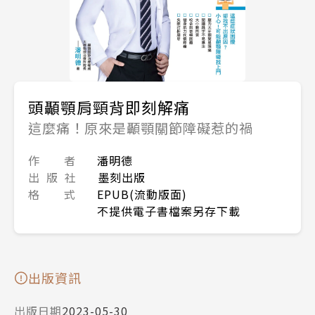
頭顳顎肩頸背即刻解痛
這麼痛！原來是顳顎關節障礙惹的禍
作 者
潘明德
出 版 社
墨刻出版
格 式
EPUB(流動版面)
不提供電子書檔案另存下載
出版資訊
出版日期
2023-05-30