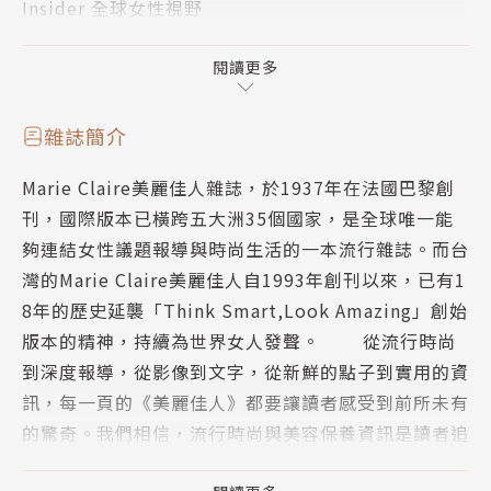
Insider 全球女性視野
麗佳人編輯群一起在旅行中生活，用游牧在他方的故
Discover 自己的車，自己的路
事，定義心中旅行的意義。
MC Choice 古典意象
閱讀更多
Style 現代嬉皮
錢裕陽 Justin Chien，不一般的軌跡
Celebrity 陳意涵，人生無須導航
錢裕揚（Justin Chien）登上世界最大舞台，主演 Ne
雜誌簡介
Spotlight 全球潮流熱報
tflix 影集《孫家兄弟》（The Brothers Sun）與楊紫
Marie Claire美麗佳人雜誌，於1937年在法國巴黎創
Special Report 游牧旅活世界四城
瓊飆戲。赴美築夢多年終於迎來果實，談及挫折依然堅
刊，國際版本已橫跨五大洲35個國家，是全球唯一能
Gender 墨西哥亞馬遜之女壘球隊，憾動性別階級的全
信自己，看似輕鬆其實是多年的生命累積。
夠連結女性議題報導與時尚生活的一本流行雜誌。而台
壘打
灣的Marie Claire美麗佳人自1993年創刊以來，已有1
Loves Poeple 錢裕陽 Justin Chien，不一般的軌跡
8年的歷史延襲「Think Smart,Look Amazing」創始
Marie Claire Loves Paris
版本的精神，持續為世界女人發聲。 從流行時尚
Marie Claire Loves Culture
到深度報導，從影像到文字，從新鮮的點子到實用的資
Fashion Well 與之隨行
訊，每一頁的《美麗佳人》都要讓讀者感受到前所未有
Show Report 高級訂製服之光：2024春夏時裝週華
的驚奇。我們相信，流行時尚與美容保養資訊是讀者追
麗巡禮
求的生活指南，但深度且引人入勝的報導，更能讓《美
Fashion Report 當代製箱工廠