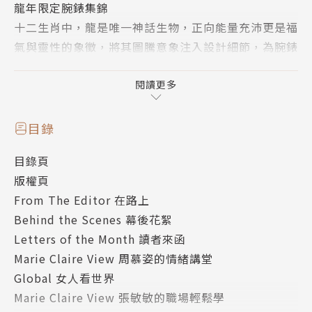
龍年限定腕錶集錦
十二生肖中，龍是唯一神話生物，正向能量充沛更是福
氣與靈性的象徵，將其圖騰意象注入設計細節，為腕錶
帶來美好寓意與獨到風格！本文精選八只甲辰龍年限量
作品，在在兼具工藝性與收藏價值，有興趣的錶迷們不
閱讀更多
妨造訪《美麗佳人》官網搜尋更多錶款。
目錄
2024 S／S後台彩妝趨勢
目錄頁
《美麗佳人》精選七大春夏彩妝趨勢，從色彩繽紛的睫
版權頁
毛、眼妝到高光肌質清新回歸，將時尚趨勢與日常彩妝
From The Editor 在路上
做了完美演繹，讓每個人都能從中找到屬於自己的妝容
Behind the Scenes 幕後花絮
靈感。
Letters of the Month 讀者來函
Marie Claire View 周慕姿的情緒講堂
游牧旅活世界四城
Global 女人看世界
經歷疫情洗禮，三年出國旅遊空窗期，許多人更願意把
Marie Claire View 張敏敏的職場輕鬆學
生活消費預算挪為飛行世界各國的旅費。現在就跟著美