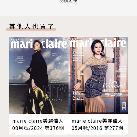
麗佳人》成為女人們每月最忠實的朋友。
閱讀更多
View On Jewelry 龍年限定腕錶集錦
View On Beauty 雙面蜜桃
Beauty Express 2024 S／S後台彩妝趨勢
其他人也買了
Beauty Q&A 美麗問診室
Beauty Doctor 電、音波醫美潮
Beauty Agenda 美妝新鮮貨
Beauty News 美妝大頭條
Lifestyle 雙城遊
Drink 白色的逆襲──亞洲風味冒險
SDGs lssue 厭女言論的網路戰場
Horoscope 星座運勢
marie claire美麗佳人
marie claire美麗佳人
08月號/2024 第376期
05月號/2016 第277期