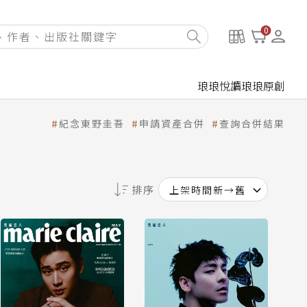
0
琅琅悅讀
琅琅原創
紀念東野圭吾
申請資產合併
查詢合併結果
排序
上架時間新→舊