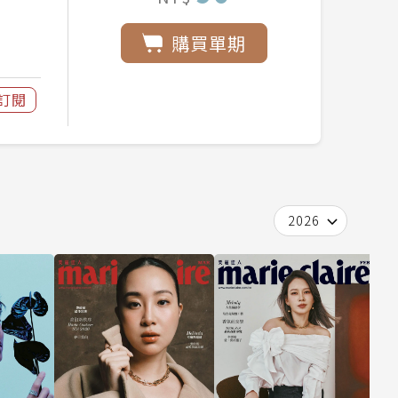
購買單期
訂閱
2026
m
0
期