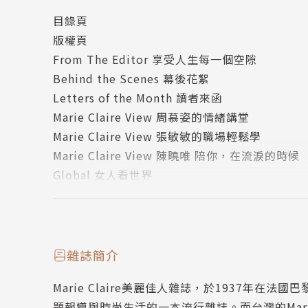
等來自不同領域的專家，分享相關心得與小訣竅
目錄頁
版權頁
跨越歐亞的奇幻旅程
From The Editor 享受人生每一個空隙
從義大利科莫湖波光粼粼的靈動湖光，到新加坡萊佛士酒店
Behind the Scenes 幕後花絮
優雅敘事展開旅程。本季除了延續 Chanel 
Letters of the Month 讀者來函
性自信且自在的獨特姿態。從大秀到視覺形象，
Marie Claire View 周慕姿的情緒講堂
永的現代魅力！
Marie Claire View 張敏敏的職場輕鬆學
Marie Claire View 陳曉唯 陪你，在流淚的時候
乳香探索之旅
Global 女人看世界
奢華香水品牌 Amouage 攜手聯合國教科文
Insider 全球女性視野
與歷史文化為原則開發遊客中心，稱之為瓦迪道卡之
Discover 超乎現實
的里程碑，將這個西元五世紀前即開啟的古老乳
MC Choice 摩登映像
MC Style 時髦冬日
雜誌簡介
MC Style 璀璨時刻
Marie Claire美麗佳人雜誌，於1937年
MC Style 廢美當道
題報導與時尚生活的一本流行雜誌。而台灣的Marie 