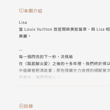
本期介紹
Lisa
當 Louis Vuitton 首度開啟美妝篇章、與
美麗。
--
每一個閃亮的下一秒，洪佩瑜
在〈踮起腳尖愛〉之後的十多年裡，我們終於得
中蘊藏著飽滿能量；那些隱藏在力道裡的細膩層
亮著光，璀璨而迷人。
我的放飛宇宙
努力了一整年後，為在資訊爆炸的世界中無法停
躺，而且能躺得無後顧之憂，正是《美麗佳人》
目錄