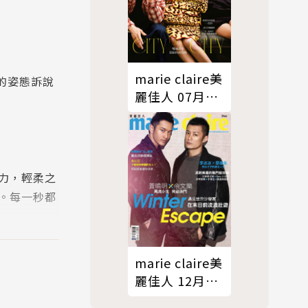
marie claire美
由的姿態訴說
麗佳人 07月
號/2026 第399
期
力，輕柔之
。每一秒都
marie claire美
整，如何
麗佳人 12月
、物理治療
號/2012 第236