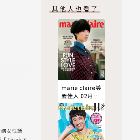
期
其他人也看了
列以跨越時空的
，描繪現代女
的輕盈又雋
永續、大自然
marie claire美
另一個重要
麗佳人 02月
號/2013 第238
期
連結女性議
Think S