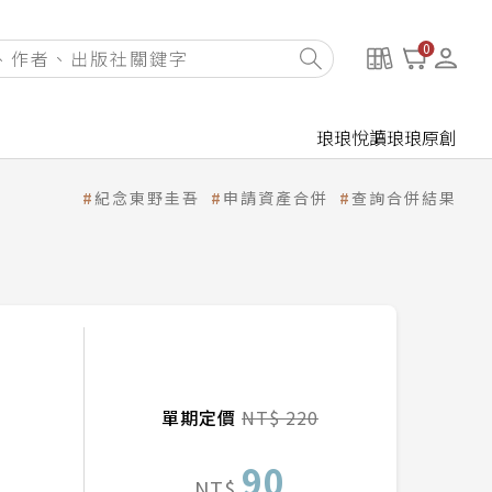
0
琅琅悅讀
琅琅原創
紀念東野圭吾
申請資產合併
查詢合併結果
單期定價
NT$ 220
90
NT$