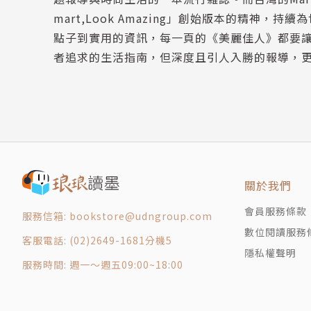
Special Beauty Issue 自由的色彩，Lisa
mart,Look Amazing」創始版本的精
Celebrity 在誠實與溫柔之間，范少勳
點子到實用的資訊，每一頁的《美麗佳人》都要
Spotlight 全球潮流熱報
者追求的生活指南，但深度且引人入勝的報導，
Special Report 我的放飛宇宙
Art Talk 龐畢度策展人瑪切拉．利斯塔
Hot Topic 2025 Camping Asia：舞臺上的女
Gift 一日禮物
Loves People 每一個閃亮的下一秒，洪佩瑜
My Space &Tradition 空間設計總監 Hannah Jo
Loves Culture 每月精選電影、戲劇、音
關於我們
Fashion Well Opening
會員服務條款
Fashion Well 感官拼貼
服務信箱: bookstore@udngroup.com
數位閱讀服務
One Piece CELINE Soft Triomphe 的柔軟革命
客服電話: (02)2649-1681分機5
隱私權聲明
Show Report 跨越歐亞的奇幻旅程
服務時間: 週一～週五09:00~18:00
Fashion Insider Louis Vuitton 與村上隆的
True Value 十年百景，最自由的藝術載體