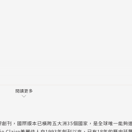
。
的熱帶傳奇，Chanel 2025/26 Cruise 度假系
優雅與率性的法式精神，更透過斜紋軟呢、金屬光澤與浪漫花卉
品牌以電影語彙串連文化、藝術與度假生活，呈現專屬香奈兒
組織與阿曼文化遺產與旅遊部，以簽訂協議授權方式，尊重透明
眼（Ayn Dawkah）的圓形建築也宣告著乳香文化將邁向
閱讀更多
香交易歷史面貌推向高峰。
在法國巴黎創刊，國際版本已橫跨五大洲35個國家，是全球唯一能夠
Claire美麗佳人自1993年創刊以來，已有18年的歷史延襲「