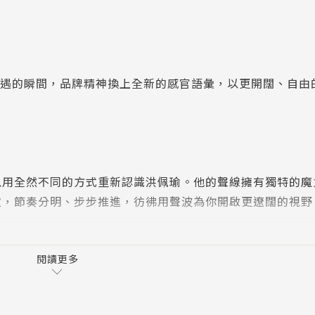
 Lisa 相遇的瞬間，品牌精神換上全新的感官語彙，以更開闊、自
以用全然不同的方式重新認識洪佩瑜。他的聲線擁有獨特的魔
次，節奏分明、步步推進，彷彿用聲波為你開啟更遼闊的視野
閱讀更多
下的人們，尋找身心靈真正休養的可能。當人生需要休息與重
最想送給大家的年末禮物。這一期我們邀訪文化、飲食、睡眠