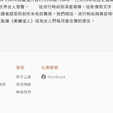
神，持續為世界女人發聲。 從流行時尚到深度報導，從影像到文
讓讀者感受到前所未有的驚奇。我們相信，流行時尚與美容保
更能讓《美麗佳人》成為女人們每月最忠實的朋友。
性世界
rdan
樂、書籍和藝術展覽，讓你分秒過得真實精彩。
幫助
社群動態
新手上路
facebook
條款
常見問題
聯絡我們
藝術再合奏