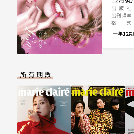
出 版 社
出刊頻率
格 式
一年12期
所有期數