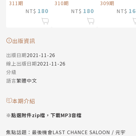
311期
310期
309期
180
180
16
NT$
NT$
NT$
出版資訊
出版日期
2021-11-26
線上出版日期
2021-11-26
分級
語言
繁體中文
本期介紹
※點選附件zip檔，下載MP3音檔
焦點話題：最後機會LAST CHANCE SALOON / 元宇