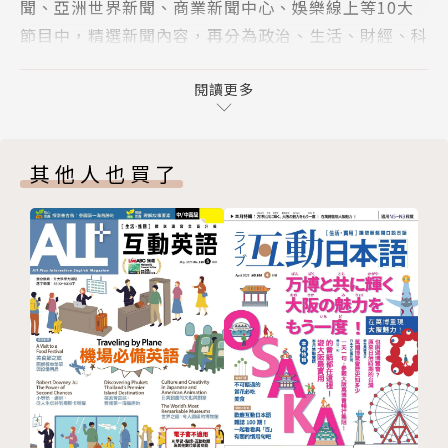
聞、亞洲世界新聞、商業新聞中心、娛樂線上等10大
o Meat
節目中，精選新聞內容，再分為政治、生活、財經、科
新聞片語通：發瘋; 抓狂go bananas
技、娛樂、旅遊及人物等學習主題，由專業中、外編輯
CNN主編教你唸：奇異水果名
老師加入背景分析，編寫學習重點，讓您確實掌握全球
閱讀更多
單字聯想地圖：蔬果農產業
新聞動態，學好英語。
沒有最高 只有更高！哈里發塔的工程奇蹟Sky-High
◎享受聽懂CNN的成就感：
Marvel：Keeping the World’s Tallest Building
其他人也買了
聽懂CNN是很多學習英語的朋友可望不可及的目標，
Up and Running
也是國內許多大專院校教授指定的英語訓練教材，更是
熱門強片：蜘蛛人：無家日Spider-Man:No Way Ho
國人練習英語聽力的最佳選擇，想學好英語，最重要的
me
就是環境，有好的語言學習環境才能快速吸收，《CN
熱情狂放的西班牙之舞 佛朗明哥The Spanish Rhyth
N互動英語》讓讀者不用出國也能體驗最優質的學習環
m：Richard Quest Dips His Toes into Flamenco
境，用流利英語掌握世界脈動。
Dancing
讓罪犯無所遁形的破案功臣 鑑識素描師Sketching Cri
me：The Art of Catching Dangerous Criminals wi
th Drawings