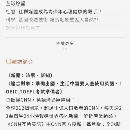
全球瞭望
NASA太空梭在航太史上所扮演的角色與成就NASA’s
社會_社群媒體成為青少年心理健康的殺手？
Greatest Endeavor：Looking Back at the History
科學_基因改造技術 讓長毛象重返大自然?!
and Importance of the Space Shuttle Missions
談天說地話英文
外太空拍電影 俄國劇組締造歷史Shooting in the St
專題報導_NASA太空梭在航太史上所扮演的角色與成
ars：Russian Director and Actress to Film a Movi
就
閱讀更多
e Onboard the ISS
專題報導_外太空拍電影俄國劇組締造歷史
平民上太空！SpaceX寫下航太史新頁New-Age Astro
專題報導_平民上太空！SpaceX寫下航太史新頁
nauts：SpaceX Launches the First All-Civilian Cr
雜誌簡介
全方位搞懂CNN
ewed Vessel
〔新聞：時事、新知〕
娛樂_丹尼爾．克雷格 15年007龐德生涯回顧
全方位搞懂CNN：你被社群媒體綁架了嗎？當心越滑
〔適合對象：準備出國、生活中需要大量使用英語、T
商業_神奇水果波羅蜜 植物肉界的下一個明星
心越累The Dark Side of Social Media
OEIC,TOEFL考試準備者〕
科技_沒有最高 只有更高！哈里發塔的工程奇蹟
丹尼爾．克雷格15年007龐德生涯回顧Super Actor,
◎聽懂CNN，英語溝通無障礙：
熱門強片
Super Spy：Daniel Craig Bows Out as 007 in “N
全球212個國家，超過十億人口收看的CNN，每天透2
旅遊_熱情狂放的西班牙之舞──佛朗明哥
o Time to Die”
3顆衛星24小時報導世界各地新聞，解析產業動態，
社會_讓罪犯無所遁形的破案功臣──鑑識素描師
神奇水果波羅蜜 植物肉界的下一個明星A Miracle Fo
《CNN互動英語》由CNN官方授權，每月從：全球新
od Crop：Jackfruit—a Sustainable Alternative t