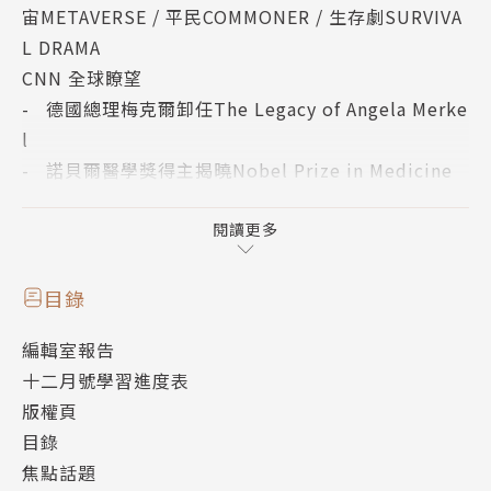
宙METAVERSE / 平民COMMONER / 生存劇SURVIVA
L DRAMA
CNN 全球瞭望
- 德國總理梅克爾卸任The Legacy of Angela Merke
l
- 諾貝爾醫學獎得主揭曉Nobel Prize in Medicine
Winners Revealed
- 西班牙拉帕爾馬島火山爆發La Palma Volcano Eru
閱讀更多
ption
社群媒體成為青少年心理健康的殺手？Big-Tech Whis
目錄
tleblower：Social Media Giant Faces Scrutiny ov
編輯室報告
er Mental Health Issues
十二月號學習進度表
基因改造技術讓長毛象重返大自然？！A Mammoth U
版權頁
ndertaking：Scientists Are Working on Resurrec
目錄
ting the Lost Beast of the Ice Age
焦點話題
談天說地話英文：美劇演員常掛在嘴上的12組詞句