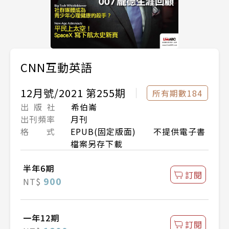
CNN互動英語
12月號/2021 第255期
所有期數184
出 版 社
希伯崙
出刊頻率
月刊
格 式
EPUB(固定版面) 不提供電子書
檔案另存下載
半年6期
訂閱
900
NT$
一年12期
訂閱