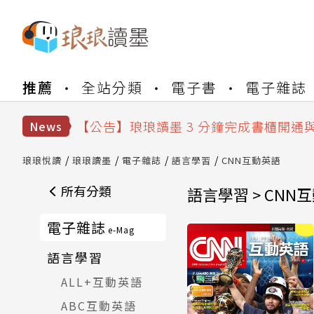
【公告】琅琅書店服務升級重要說明及
【公告】因 Readmoo 讀墨系統維護
推薦
全站分類
電子書
電子雜誌
【公告】琅琅讀墨數位閱讀資產合併與
【公告】琅琅讀墨書櫃開通常見問題
【公告】琅琅讀墨 3 分鐘完成書櫃開通
News
【公告】琅琅書店服務升級重要說明及
【公告】因 Readmoo 讀墨系統維護
琅琅悅讀
琅琅讀墨
電子雜誌
語言學習
CNN互動英語
所有分類
語言學習 > CNN
電子雜誌
e-Mag
語言學習
ALL+互動英語
ABC互動英語