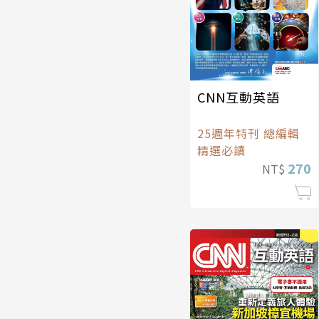
CNN互動英語
25週年特刊 總編輯
精選必讀
270
NT$