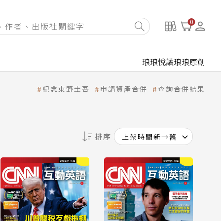
0
琅琅悅讀
琅琅原創
紀念東野圭吾
申請資產合併
查詢合併結果
排序
上架時間新→舊