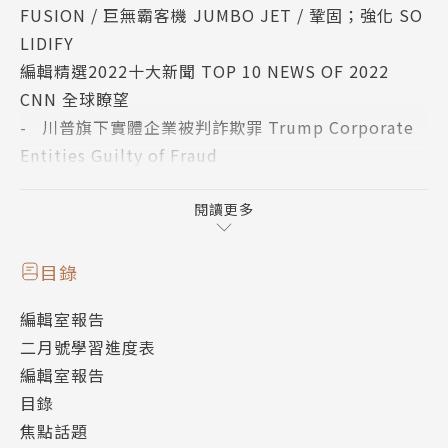
FUSION / 巨無霸客機 JUMBO JET / 鞏固；強化 SO
LIDIFY
編輯精選2022十大新聞 TOP 10 NEWS OF 2022
CNN 全球瞭望
- 川普旗下實體企業被判詐欺罪 Trump Corporate
Entities Guilty of Fraud
- 大堡礁遭受威脅 科學家呼籲列入保護 Great Barri
er Reef Threatened
閱讀更多
- 法國長棍麵包獲列世界文化遺產 The Baguette De
clared French Cultural Heritage
目錄
台積電赴美設廠 將掀起晶片產業旋風！？TSMC Expa
編輯室報告
nsion：The World’s Largest Contract Chipmake
二月號學習進度表
r Announces New Plant in Arizona
編輯室報告
亞馬遜創辦人貝佐斯 誓言捐財產做公益 Billion-Doll
目錄
ar Giveaway：Jeff Bezos Pledges to Donate His
焦點話題
Fortune to Charitable Causes