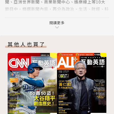
聞、亞洲世界新聞、商業新聞中心、娛樂線上等10大
CNN主編教你唸：知名品牌名稱
節目中，精選新聞內容，再分為政治、生活、財經、科
單字聯想地圖：求職英語
技、娛樂、旅遊及人物等學習主題，由專業中、外編輯
美國科技公司大裁員 經濟衰退的前兆？ Layoff Spre
老師加入背景分析，編寫學習重點，讓您確實掌握全球
閱讀更多
e：Major US Tech Companies Slash Staff at a Re
新聞動態，學好英語。
cord Rate
◎享受聽懂CNN的成就感：
冷凍30年的胚胎成功孕育雙胞胎 Thirty-Year-Old Ba
其他人也買了
聽懂CNN是很多學習英語的朋友可望不可及的目標，
bies：Embryos Frozen Three Decades Ago Beco
也是國內許多大專院校教授指定的英語訓練教材，更是
me Twins
國人練習英語聽力的最佳選擇，想學好英語，最重要的
威爾．史密斯談奧斯卡摑掌事件 An Infamous Slap：
就是環境，有好的語言學習環境才能快速吸收，《CN
Will Smith Addresses Hitting Chris Rock at the
N互動英語》讓讀者不用出國也能體驗最優質的學習環
Oscars
境，用流利英語掌握世界脈動。
音樂、遊行、沙丁魚 里斯本聖安東尼的饗宴 The Mar
ch Goes On：Joining in the Festivities at Lisbo
n’s Feast of St. Anthony Celebrations
英國王位準繼承人 威廉王子成長史 Evolution of a R
oyal：How Prince William Grew into the Role of