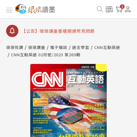
【公告】因 Readmoo 讀墨系統維護中，本站同步暫
0
停部分閱讀服務
【公告】琅琅讀墨數位閱讀資產合併與書櫃開通申請
【公告】琅琅讀墨書櫃開通常見問題
【公告】琅琅讀墨 3 分鐘完成書櫃開通與資產合併申
請圖文教學
琅琅悅讀
琅琅讀墨
電子雜誌
語言學習
CNN互動英語
【公告】琅琅書店服務升級重要說明及資產合併結果
CNN互動英語 02月號/2023 第269期
查詢
【公告】因 Readmoo 讀墨系統維護中，本站同步暫
停部分閱讀服務