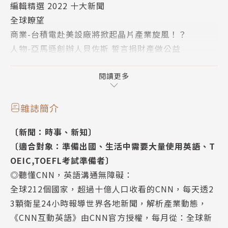
編輯精選 2022 十大新聞
談天說地話英文：英文否定句的面面觀
全球瞭望
新加坡濱海灣花園 城市中的蘭花仙境 The Gardens b
商業-台積電赴美設廠將掀起晶片產業旋風！？
y the Bay：Richard Quest Learns How to Care fo
人物-亞馬遜創辦人貝佐斯 誓言捐財產做公益
r Orchids in Singapore
談天說地話英文
熱門強片：蟻人與黃蜂女 量子狂熱 Ant-Man and the
社會-新加坡濱海灣花園── 城市中的蘭花仙境
閱讀更多
Wasp : Quantumania
熱門強片
足壇亮眼新秀 基利安．姆巴佩 The French Sensatio
體育-足壇亮眼新秀 基利安．姆巴佩
n：Soccer Star Kylian Mbappé Discusses His Car
雜誌簡介
保育-與鯊共游── 古巴力推保育觀光
eer and Future
〔新聞：時事、新知〕
全方位理解 CNN
與鯊共游 古巴力推保育觀光 A Bite of Conservatio
〔適合對象：準備出國、生活中需要大量使用英語、T
商業-美國科技公司大裁員 經濟衰退的前兆？
n：Cuba Improves Awareness about Sharks with
OEIC,TOEFL考試準備者〕
科學-冷凍30年的胚胎 成功孕育雙胞胎
Its Cage-Free Dives
◎聽懂CNN，英語溝通無障礙：
娛樂-威爾．史密斯談奧斯卡摑掌事件
全方位理解CNN：哈利、梅根網飛紀錄片上架 恐再掀
全球212個國家，超過十億人口收看的CNN，每天透2
旅遊-音樂、遊行、沙丁魚──里斯本聖安東尼的饗宴
英國王室風暴 Meghan and Harry’s Netflix Docum
3顆衛星24小時報導世界各地新聞，解析產業動態，
社會-英國王位準繼承人威廉王子成長史
entary Released
《CNN互動英語》由CNN官方授權，每月從：全球新
熱門強片
新聞片語通：普通成員；基層員工 rank and file