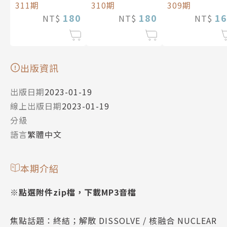
311期
310期
309期
180
180
16
NT$
NT$
NT$
出版資訊
出版日期
2023-01-19
線上出版日期
2023-01-19
分級
語言
繁體中文
本期介紹
※點選附件zip檔，下載MP3音檔
焦點話題：終結；解散 DISSOLVE / 核融合 NUCLEAR