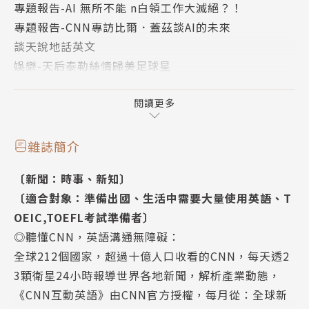
專題報告-AI 無所不能 n白領工作大滅絕？！
半價買房不是夢 法國獨特的以房養老制
專題報告-CNN專訪比爾．蓋茲談AI的未來
空中計程車服務將在日本起飛
談天說地話英文
廣島原爆80週年 日本持續推動無核武世界
娛樂-天后泰勒絲情歸美足球星
昔日相機霸主柯達面臨倒閉危機
科技-機器人加速進化踢球、射門樣樣行
菲律賓的傳統饗宴 手抓飯大亂鬥
保健-中國腦機介面技術大突破
閱讀更多
熱門強片
解讀CNN 新聞關鍵用語
雜誌簡介
社會-半價買房不是夢 n法國獨特的以房養老制
〔新聞：時事、新知〕
科技-空中計程車服務 n將在日本起飛
〔適合對象：準備出國、生活中需要大量使用英語、T
社會-廣島原爆80週年 n日本持續推動無核武世界
OEIC,TOEFL考試準備者〕
商業-昔日相機霸主柯達面臨倒閉危機
◎聽懂CNN，英語溝通無障礙：
旅遊-菲律賓的傳統饗宴── 手抓飯大亂鬥
全球212個國家，超過十億人口收看的CNN，每天透2
3顆衛星24小時報導世界各地新聞，解析產業動態，
《CNN互動英語》由CNN官方授權，每月從：全球新