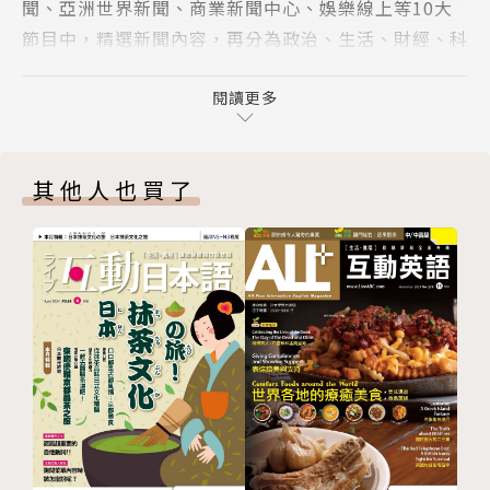
聞、亞洲世界新聞、商業新聞中心、娛樂線上等10大
節目中，精選新聞內容，再分為政治、生活、財經、科
技、娛樂、旅遊及人物等學習主題，由專業中、外編輯
老師加入背景分析，編寫學習重點，讓您確實掌握全球
閱讀更多
新聞動態，學好英語。
◎享受聽懂CNN的成就感：
其他人也買了
聽懂CNN是很多學習英語的朋友可望不可及的目標，
也是國內許多大專院校教授指定的英語訓練教材，更是
國人練習英語聽力的最佳選擇，想學好英語，最重要的
就是環境，有好的語言學習環境才能快速吸收，《CN
N互動英語》讓讀者不用出國也能體驗最優質的學習環
境，用流利英語掌握世界脈動。