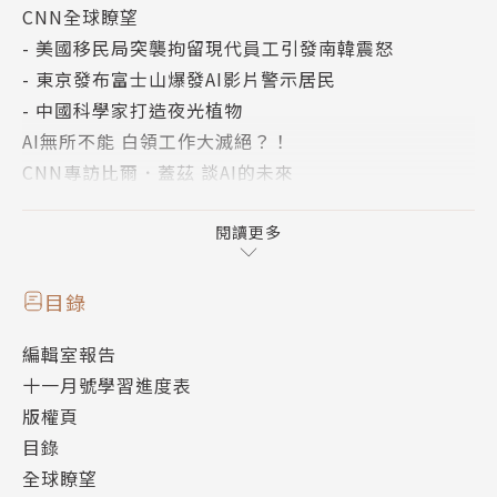
CNN全球瞭望
- 美國移民局突襲拘留現代員工引發南韓震怒
- 東京發布富士山爆發AI影片警示居民
- 中國科學家打造夜光植物
AI無所不能 白領工作大滅絕？！
CNN專訪比爾．蓋茲 談AI的未來
談天說地話英文：日本「女性經濟學」的背後
天后泰勒絲 情歸美足球星
閱讀更多
機器人加速進化 踢球、射門樣樣行
中國腦機介面技術大突破
目錄
解讀CNN新聞關鍵用語：15歲義大利少年成為天主教
編輯室報告
首位千禧世代聖人
十一月號學習進度表
新聞片語通：a roof over one’s head棲身之所；住
版權頁
處
目錄
CNN主編教你唸：住宅類型
全球瞭望
單字聯想地圖：房地產英語