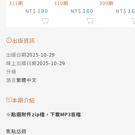
311期
310期
309期
180
180
16
NT$
NT$
NT$
出版資訊
出版日期
2025-10-29
線上出版日期
2025-10-29
分級
語言
繁體中文
本期介紹
※點選附件zip檔，下載MP3音檔
焦點話題