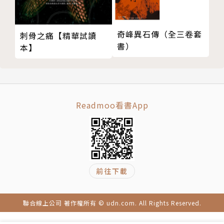
著名作家、翻譯家、法中文化交流大使。
1985年獲法國政府頒發青年翻譯家獎，並赴法定
居迄今。譯著有《保爾和薇吉妮》、《巴黎的憂鬱》、
奇峰異石傳（全三卷套
刺骨之痛【精華試讀
《希爾維斯》以及《理智之年》等。
書）
本】
旅法期間，開始以法語創作，代表作包括榮獲眾多
獎項，銷量已逾百萬的《高梁紅了》、《戰國七雄的後
代》、《水火相嬉》等。主要作品被譯成英、德、西、
日、丹麥、義大利等多國語言，堪稱以法語寫作的最著
Readmoo看書App
名華人作家之一。
由於對法國文壇的諸多貢獻，1988年法國政府頒
授歐洲肯坦培爾騎士勳章。
前往下載
聯合線上公司 著作權所有 © udn.com. All Rights Reserved.