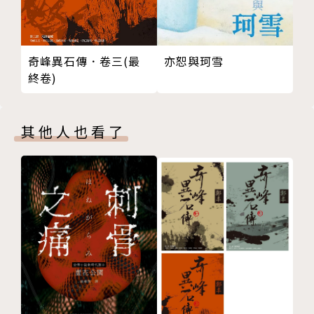
波特萊爾是現代派詩歌的先驅，並被奉為象徵主義
文學的鼻祖。他的著名詩集《惡之花》出版於1857
年， 開創了法國近代詩歌的新時代，從此奠定其不可
奇峰異石傳．卷三(最
亦恕與珂雪
動搖的詩人地位，並在西方詩壇上留下了不可磨滅的影
終卷)
響。
幾乎與《惡之花》出版的同時，波特萊爾開始在各
個雜誌上陸續發表一些散文，這些散文日後以《巴黎的
其他人也看了
憂鬱》為名出版。按照作家的本意，他想寫的是「一種
詩意的散文，沒有節奏和韻腳的音樂」。正像他自己所
說：「這還是《惡之花》，但更自由、細膩和辛辣。」
1865年波特萊爾於布魯塞爾旅行時病倒，兩年後
病逝巴黎，享年46歲。詩人生命短暫，雖然留下的作
品不多，然而這些為數不多的短小詩文，早已被公認為
文學經典之作。
譯者簡介
亞丁