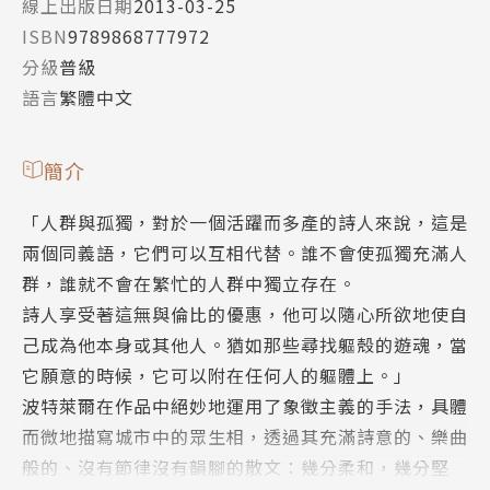
線上出版日期
2013-03-25
ISBN
9789868777972
分級
普級
語言
繁體中文
簡介
「人群與孤獨，對於一個活躍而多產的詩人來說，這是
兩個同義語，它們可以互相代替。誰不會使孤獨充滿人
群，誰就不會在繁忙的人群中獨立存在。
詩人享受著這無與倫比的優惠，他可以隨心所欲地使自
己成為他本身或其他人。猶如那些尋找軀殼的遊魂，當
它願意的時候，它可以附在任何人的軀體上。」
波特萊爾在作品中絕妙地運用了象徵主義的手法，具體
而微地描寫城市中的眾生相，透過其充滿詩意的、樂曲
般的、沒有節律沒有韻腳的散文：幾分柔和，幾分堅