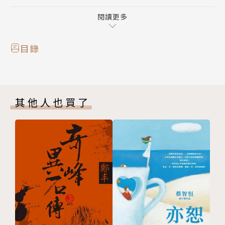
硬，幾分悲哀的描寫，令人更深刻瞭解城市生活的內涵
和城市人的內在心靈世界。
閱讀更多
「這還是《惡之花》，但更自由、細膩、辛辣。」
他在此書中通過大家不太注意的小人物、生活瑣事，和
目錄
出人意料的大膽誇張的想像，對世界做了無情、尖銳的
剖析，打破了世俗的「醜美」界限。在藝術上，《巴黎
的憂鬱》也如同《惡之華》一樣，體現著詩人新的審美
其他人也買了
觀點，字裡行間流露出詩人對美好世界的嚮往與對現實
世界的無奈。
作者簡介
沙爾．波特萊爾 Charles Baudelaire (1821 ~ 186
7）
出生於巴黎，父親是一位具有啟蒙運動思想的畫
家。他受父親的薰陶和影響，從小就酷愛藝術。不幸的
是，在他6歲時，父親病逝，母親改嫁，幼小的心靈，
從此蒙上了一層陰鬱的色彩。