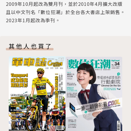
2009年10月起改為雙月刊，並於2010年4月擴大改版
Funny Apps, Add Fun 自助旅行不求人，旅遊必備Ap
且以中文刊名「數位狂潮」於全台各大書店上架銷售。
p
2023年1月起改為季刊。
Google Flights 8大實用功能報你知
ASUSTOR AiCast 遠程遙控開麥拉
超萌可愛的暗光俠 Zenny官網華麗上線！
其他人也買了
街頭直擊 華碩產品使用心得分享
ZenTalk感恩季 ZenFans有你們真好
Event News
訂閱單