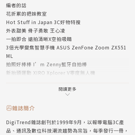
編者的話
花折累的把妹教室
Hot Stuff in Japan 3C好物特搜
外表甜美 骨子勇敢 王心凌
一拍即合 遠拍清晰X空拍吸睛
3倍光學變焦智慧手機 ASUS ZenFone Zoom ZX551
ML
拍照好棒棒 I’m Zenny藍牙自拍棒
新抬頭運動 XIRO Xplorer V零度無人機
ASUS ZenFone 2 Laser
華碩美學新勢力 The Empowerment of Aesthetics
閱讀更多
新品櫥窗
滿足行動生活每一刻 peripower X-Bomber藍牙喇叭
雜誌簡介
用聲控聰明過生活 啟動OK Google語音指令大補帖
DigiTrend雜誌創刊於1999年9月，以報導電腦3C產
原來臉書還能這樣用！？ 12個特色功能全都錄
品、通訊及數位科技潮流趨勢為宗旨，每季發行一冊，
KIDCHEN CLUB與ASUS電子看板的美味關係