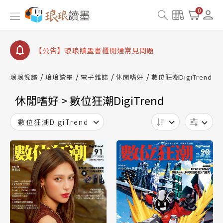
【公告】琅琅讀墨數位閱讀資產合併與書櫃開通申請
0
【公告】琅琅讀墨書櫃開通常見問題
【公告】琅琅讀墨 3 分鐘完成書櫃開通與資產合併申
請圖文教學
【公告】琅琅書店服務升級重要說明及資產合併結果
查詢
琅琅悅讀
琅琅讀墨
電子雜誌
休閒嗜好
數位狂潮DigiTrend
【公告】因 Readmoo 讀墨系統維護中，本站同步暫
停部分閱讀服務
休閒嗜好 > 數位狂潮DigiTrend
數位狂潮DigiTrend