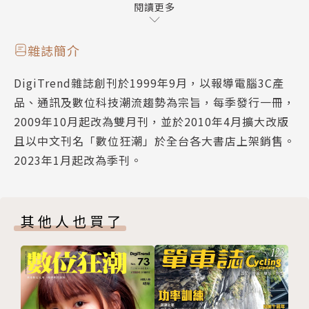
505 X ROG Strix Hero II
閱讀更多
動人美景曠世鉅作 在家盡收眼底 Google街景
ROG Zephyrus S 極限玩家 輕薄高效
保障資料安全的防駭對策 以ASUSTOR NAS為例
TUF Gaming FX505硬派玩家 耐用隨型
Funny Apps, Add Fun 專業級圖表一指畫
雜誌簡介
ROG Strix Hero II核心玩家 多工機動
Event News
DigiTrend雜誌創刊於1999年9月，以報導電腦3C產
設計師話設計 ROG Phone電競手機
品、通訊及數位科技潮流趨勢為宗旨，每季發行一冊，
WirForce 2018電競嘉年華 ROG天生無懼派對熱血登
2009年10月起改為雙月刊，並於2010年4月擴大改版
場
且以中文刊名「數位狂潮」於全台各大書店上架銷售。
我的遊戲大本營 YouTube Gaming
2023年1月起改為季刊。
你好！這是我的分身 Q版人物輕鬆作
新品櫥窗
熱線新選擇 Google Duo跨平台視訊通話
其他人也買了
動人美景曠世鉅作 在家盡收眼底 Google街景
保障資料安全的防駭對策 以ASUSTOR NAS為例
Funny Apps, Add Fun 專業級圖表一指畫
Event News
訂閱單