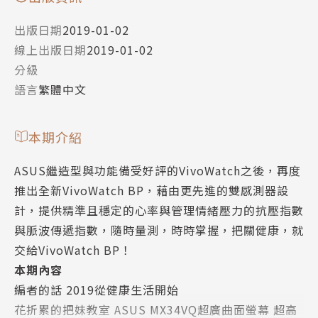
出版日期
2019-01-02
線上出版日期
2019-01-02
分級
語言
繁體中文
本期介紹
ASUS繼造型與功能備受好評的VivoWatch之後，再度
推出全新VivoWatch BP，藉由更先進的雙感測器設
計，提供精準且穩定的心率與管理情緒壓力的抗壓指數
與脈波傳遞指數，隨時量測，時時掌握，把關健康，就
交給VivoWatch BP！
本期內容
編者的話 2019從健康生活開始
花折累的把妹教室 ASUS MX34VQ超廣曲面螢幕 超高