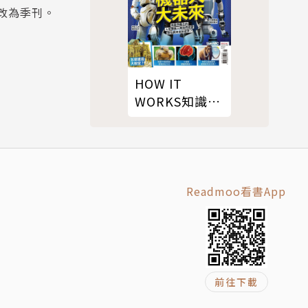
起改為季刊。
HOW IT
WORKS知識大
圖解國際中文
版 05月
號/2026 第140
期
Readmoo看書App
前往下載