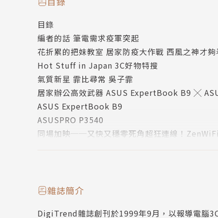
目錄
消費者要求更為嚴苛的環境下脫穎而出，除了以
目錄
是功不可沒，購買「ROG」玩家共和國產品的玩
編者的話 筆電需求疫軍突起
計一頭栽入背後的ROG世界，獲得更完整的遊戲
花折累的把妹教室 居家防疫大作戰 西風之神才夠
揭開ROG如何引起玩家共鳴的秘密。
Hot Stuff in Japan 3C好物特搜
特別企劃
氣質新星 霏比尋常 吳子霏
居家辦公高效武器
居家辦公高效武器 ASUS ExpertBook B9 ╳ ASUS
ASUS ExpertBook B9 ╳ ASUSPRO P3540 ╳ 
ASUS ExpertBook B9
因應新冠病毒疫情，眾多企業紛紛轉為居家辦公
ASUSPRO P3540
作模式順利接軌就顯得至關重要。這回特別企劃
同場加映──又快又穩零死角超狂連線！ZenWiFi 
在家輕鬆打造不輸辦公室的高效率工作環境，不
同場加映──重要資料存好存滿！ASUS FX外接
ASUSPRO P5440
同場加映──遠距會議好愜意Hangouts Meet hard
Welcome to the ROG World 電競聖域大解密
雜誌簡介
設計師話設計 ASUS VivoBook S 2020
DigiTrend雜誌創刊於1999年9月，以報導
行動辦公室儲存神器 Microsoft OneDrive