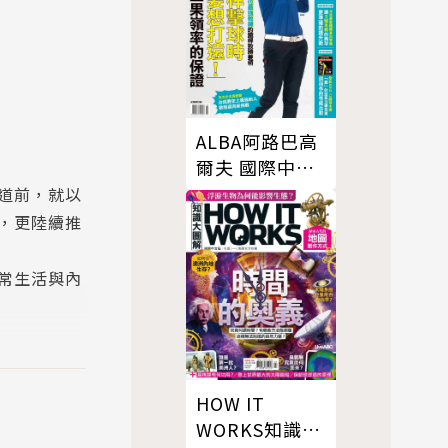
ALBA阿路巴高
爾夫 國際中文
版 02月
道前，就以
號/2022 第86
，更陸續推
期
常生活與內
HOW IT
筆電、滑鼠、
WORKS知識大
個步調快速、