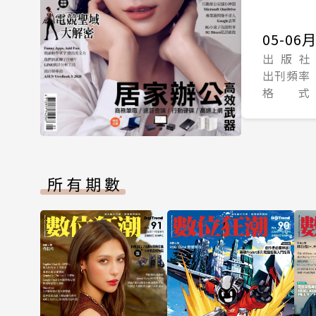
05-06
出 版 社
出刊頻率
格 式
所有期數