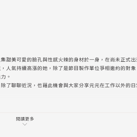
但集甜美可愛的臉孔與性感火辣的身材於一身，在尚未正式出
注，人氣持續高漲的她，除了是節目製作單位爭相邀約的對象
魅力。
，除了聊聊近況，也藉此機會與大家分享元元在工作以外的日
閱讀更多
和國這個招牌已經家喻戶曉，旗下的眾多系列產品如桌機、
備的唯一首選，不過，「ROG」玩家共和國之所以能在這