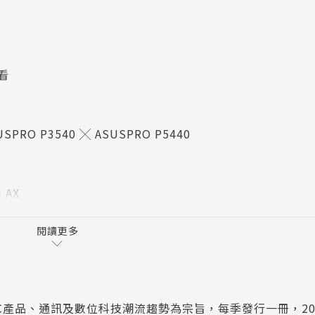
使用者導向的產品設計以及優異穩定的品質之外，深耕多年的
家不單單只是買到效能強大的神兵利器，同時更在潛移默化
體驗，接下來就讓華碩設計中心副理邱司唐，帶我們進入RO
看
PRO P3540 ╳ ASUSPRO P5440
ASUSPRO P5440
以降低群聚感染的風險，然而要如何讓不太熟悉的遠端工作型
推薦的三款高效型商用筆電，只要有它們的加持，就算是在非
AX
論疫情還是薪情都能從容應對！
式硬碟
閱讀更多
ware kit
電腦3C產品、通訊及數位科技潮流趨勢為宗旨，每季發行一冊，20