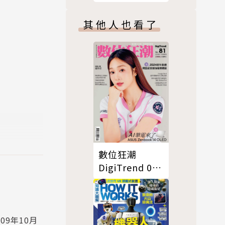
圖解國際中文
品牌經營更
版 07月
其他人也看了
中透過產品設
號/2024 第118
G世界，一同
期
態與原有工
常時期也能
數位狂潮
DigiTrend 01-
03月號/2024
第81期
09年10月