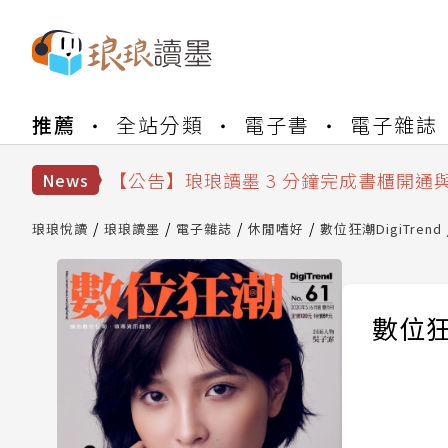
【公告】琅琅書店服務升級重要說明及
推薦
全站分類
電子書
電子雜誌
【公告】琅琅讀墨數位閱讀資產合併與
【公告】琅琅讀墨書櫃開通常見問題
【公告】琅琅讀墨 3 分鐘完成書櫃開通
News
【公告】琅琅書店服務升級重要說明及
【公告】琅琅讀墨數位閱讀資產合併與
琅琅悅讀
琅琅讀墨
電子雜誌
休閒嗜好
數位狂潮DigiTrend
數位狂潮