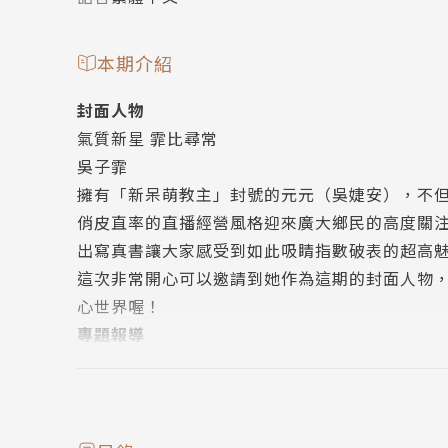
本期介紹
封面人物
氣質新星 霏比尋常
吳子霏
擁有「新呆萌教主」封號的元元（吳婕安），不
俏皮直率的直播經營風格迎來廣大鄉民的高度關
出寫真書讓大家感受到如此吸睛指數破表的超高
這次非常開心可以邀請到她作為這期的封面人物
心世界喔！
專題報導
Welcome to the ROG World
電競聖域大解密
在競爭激烈的電競產業中，華碩「ROG」玩家共
鍵盤、耳機甚至手機等，早已是玩家升級或添購裝