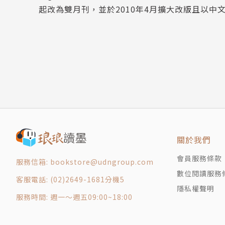
起改為雙月刊，並於2010年4月擴大改版且以中
遠距辦公必備工具首選 華芸ASUSTOR NAS全
新品櫥窗
專業級問卷不求人 Google表單
Funny Apps, Add Fun 低頭秒學單字 滑出英文力
IG小盒子沒說的事 IG Direct私訊密技
我們到底聊了什麼？LINE統計分析工具
Event News
訂閱單
關於我們
會員服務條款
服務信箱: bookstore@udngroup.com
數位閱讀服務
客服電話: (02)2649-1681分機5
隱私權聲明
服務時間: 週一～週五09:00~18:00