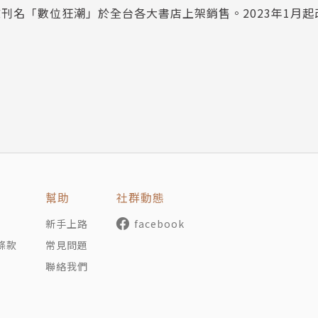
文刊名「數位狂潮」於全台各大書店上架銷售。2023年1月
天候保護你的珍貴資料
幫助
社群動態
新手上路
facebook
條款
常見問題
聯絡我們