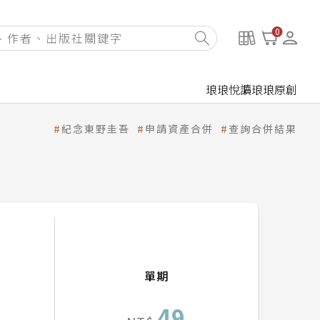
0
琅琅悅讀
琅琅原創
紀念東野圭吾
申請資產合併
查詢合併結果
單期
49