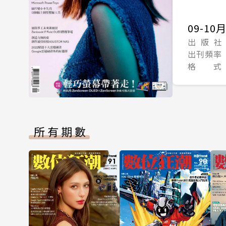
09-10
出 版 社
出刊頻率
格 式
所有期數