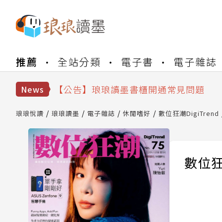
【公告】琅琅書店服務升級重要說明及
推薦
全站分類
電子書
電子雜誌
【公告】因 Readmoo 讀墨系統維護
【公告】琅琅讀墨數位閱讀資產合併與
【公告】琅琅讀墨書櫃開通常見問題
News
【公告】琅琅讀墨 3 分鐘完成書櫃開通
【公告】琅琅書店服務升級重要說明及
琅琅悅讀
琅琅讀墨
電子雜誌
休閒嗜好
數位狂潮DigiTrend
【公告】因 Readmoo 讀墨系統維護
數位狂潮