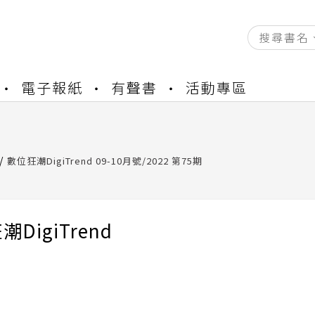
資產合併結果查詢
電子報紙
有聲書
活動專區
中，本站同步暫停部分閱讀服務
書櫃開通申請
與資產合併申請圖文教學
資產合併結果查詢
數位狂潮DigiTrend 09-10月號/2022 第75期
中，本站同步暫停部分閱讀服務
DigiTrend