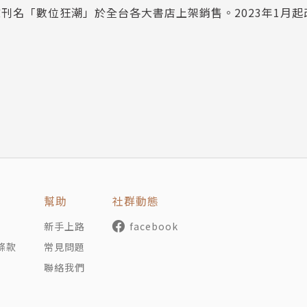
文刊名「數位狂潮」於全台各大書店上架銷售。2023年1月
化解
幫助
社群動態
新手上路
facebook
條款
常見問題
聯絡我們