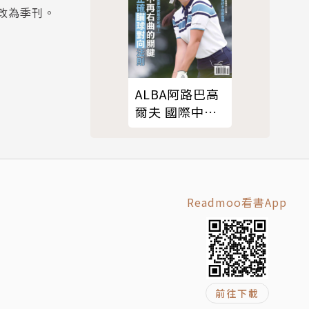
起改為季刊。
ALBA阿路巴高
爾夫 國際中文
版 03月
號/2026 第135
期
Readmoo看書App
前往下載