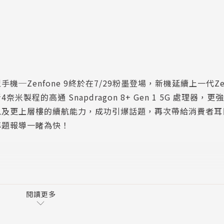
─Zenfone 9終於在7/29粉墨登場，新機延續上一代Zenf
程的高通 Snapdragon 8+ Gen 1 5G 處理器，
以及更上層樓的續航能力，成功引爆話題，再次帶給消費者耳
專題報導一睹為快！
前是中華職棒樂天桃猿啦啦隊—Rakuten Girls成員
深受球迷喜愛，超高人氣始終居高不下。而除了動感的啦啦隊
閱讀更多
在多個熱門綜藝節目中也能看到她的美麗身影，身兼多職，非
本短文寫真「與你‧YURI：陳怡叡的南島寫真」，佳評如潮；