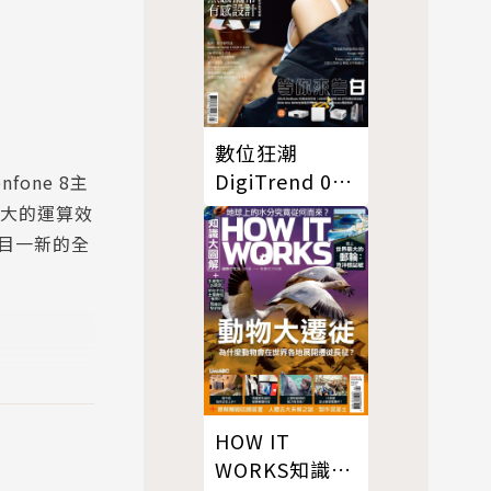
數位狂潮
DigiTrend 07-
one 8主
08月號/2020
更強大的運算效
第62期
目一新的全
，每每在球場
應援表現令
HOW IT
常活躍。身
WORKS知識大
今年8月11