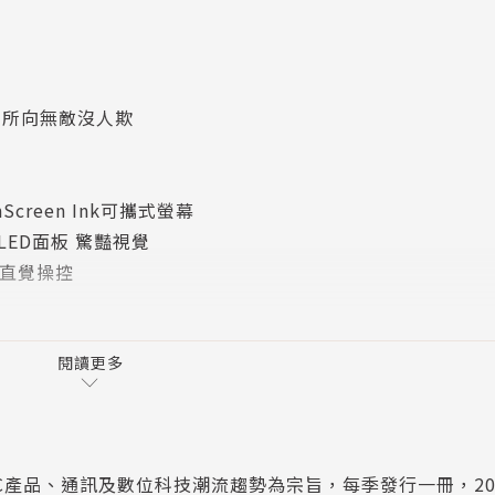
，獲此殊榮也證明她的超高魅力，未來的發展可說是潛力無窮。
除了聊聊近況，也藉此機會與大家分享Yuri私底下的日常生
機 所向無敵沒人欺
nScreen Ink可攜式螢幕
H OLED面板 驚豔視覺
幕 直覺操控
D摺疊筆電誕生歷程
閱讀更多
電腦3C產品、通訊及數位科技潮流趨勢為宗旨，每季發行一冊，20
選擇