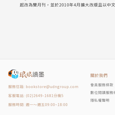
起改為雙月刊，並於2010年4月擴大改版且以中
Funny Apps, Add Fun 截圖疑難雜症一鍵輕鬆
Event News
訂閱單
關於我們
會員服務條款
服務信箱: bookstore@udngroup.com
數位閱讀服務
客服電話: (02)2649-1681分機5
隱私權聲明
服務時間: 週一～週五09:00~18:00