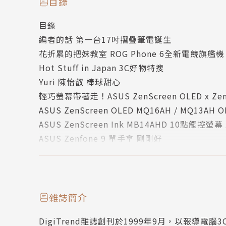
目錄
日，更入圍美國TC Candler全球百大美女
目錄
這次非常開心可以邀請到她作為這期的封面人物，
編者的話 第一台17吋摺疊筆電誕生
界喔！
花折累的把妹教室 ROG Phone 6全新電競旗艦
Hot Stuff in Japan 3C好物特搜
Yuri 陳怡叡 棒球甜心
輕巧螢幕帶著走！ASUS ZenScreen OLED x Ze
ASUS ZenScreen OLED MQ16AH / MQ13A
ASUS ZenScreen Ink MB14AHD 10點觸控螢
ASUS Zenfone 9 單手拿 剛剛好
生產力倍增的秘密武器 Microsoft PowerToys
展開多工未來新風景 Zenbook 17 Fold OLE
新品櫥窗
創造力無約束 創作最佳拍檔ASUSTOR NAS
雜誌簡介
圖片變小不失真 13個線上圖檔壓縮工具
DigiTrend雜誌創刊於1999年9月，以報導
2022精選十大雲端硬碟 Google雲端硬碟外的好