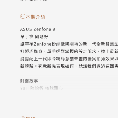
本期介紹
ASUS Zenfone 9
單手拿 剛剛好
讓華碩Zenfone粉絲敲碗期待的新一代全新智慧型手機
打輕巧機身、單手輕鬆掌握的設計訴求，換上最新4奈米製
能搭配上一代即令粉絲意猶未盡的優異拍攝效果
新體驗。究竟新機表現如何，就讓我們透過這回
封面故事
Yuri 陳怡叡 棒球甜心
五官清秀、氣質出眾且帶有鄰家女孩氣息的陳怡叡，目
邊活力四射的賣力演出，總是能炒熱現場氣氛，
人印象深刻外，她還參與多部廣告與戲劇演出，
材姣好的她為了造福粉絲，於2021年8月出版首