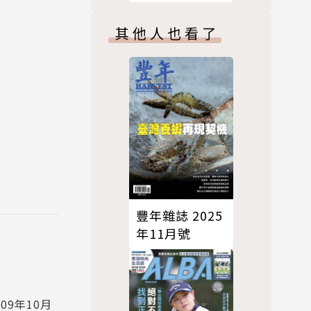
圖解國際中文
版 04月
其他人也看了
活與內心世
號/2024 第115
期
豐年雜誌 2025
年11月號
09年10月