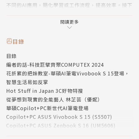
不同的AI應用，簡化學習或工作流程，提高效率。接下
來，就讓我們看看華碩全新Copilot+ PC AI筆電有哪
些獨家功能，以及這些功能如何結合到最新的ASUS Vi
閱讀更多
vobook S 15與Zenbook S 16 AI筆電，開創你的AI
新生活。
目錄
目錄
編者的話-科技巨擘齊聚COMPUTEX 2024
花折累的把妹教室-華碩AI筆電Vivobook S 15登場，
智慧生活易如反掌
Hot Stuff in Japan 3C好物特搜
從夢想到現實的全能藝人 林芷芸（優妮）
華碩Copilot+PC新世代AI筆電登場
Copilot+PC ASUS Vivobook S 15 (S5507)
Copilot+PC ASUS Zenbook S 16 (UM5606)
新品櫥窗