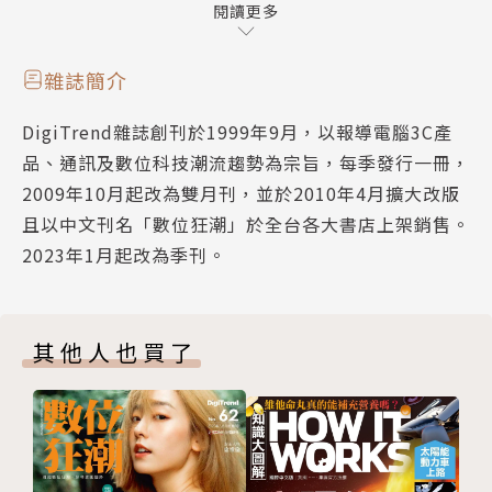
老爸健康一同「手」護 ASUS VivoWatch 6智慧健康
閱讀更多
錶
Adobe Express 8大好用功能不怕設計零經驗
雜誌簡介
提升專注力，瀏覽高效率 探索Google Chrome 4個實
DigiTrend雜誌創刊於1999年9月，以報導電腦3C產
用功能
品、通訊及數位科技潮流趨勢為宗旨，每季發行一冊，
ASUSTOR Surveillance Center 即時監控，守護居
2009年10月起改為雙月刊，並於2010年4月擴大改版
家安全
且以中文刊名「數位狂潮」於全台各大書店上架銷售。
進化的超新星 ROG Cetra True Wireless SpeedNov
2023年1月起改為季刊。
a真無線藍牙耳機
老舊電腦瞬間煥然一新 Microsoft電腦管家
Funny Apps, Add Fun 點石成金！4款AI圖像生成軟
其他人也買了
體玩創意
熟練Teams 6大功能 提高生產力無所不能
關鍵字搜尋技巧全解析 Google搜尋
Event News
訂閱單