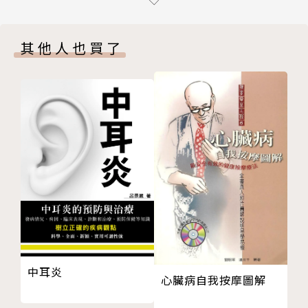
三 舊高雄縣三民鄉：瑪雅的愛更多 去酒癮有希望
作者簡介
四 舊臺中縣和平鄉：官民齊力 多元文化為健康
其他人也買了
五 臺東縣金峰鄉：理念清晰 深山宣導待克服
呂芳川
六 阿里山鄉：節酒與品酒的拉扯
一九九○年加入慈濟志工，年年出國賑災；擔任慈濟慈
七 新竹縣尖石鄉：計畫知曉度不足
青慈誠懿德會總幹事十餘載。一九九六年開始擔任臺灣
八 小結：戒酒方能治本
慈濟人醫會北區總幹事十餘載，共成立七支義診隊，巡
第三章 「以茶代酒」健康促進計畫的探討與脈絡
迴義診桃園復興鄉、新竹尖石鄉、五峰鄉、宜蘭大同鄉
一 誠懇發心，順緣而行
最深山的村落及新北市七個偏鄉，並在都會區規劃許多
二 「以茶代酒」定調的過程
弱勢族群關懷專案。
三 培力社區，形塑在地動能
二○一○年擔任慈濟慈善基金會慈善志業發展處主任至
四 實踐、評估與調整
今。二○一四年開始擔任花蓮縣高齡友善城市推動委員
五 「以茶代酒」五大主軸
迄今。為推動許多慈善與健康促進工作，於二○○九年
一、透過對話，協助審視現況
取得健康促進管理師證照。
二、重現酒的文化價值
中耳炎
三、以史鑑今， 向先民看齊
心臟病自我按摩圖解
四、醫學佐證，有效建構健康觀念