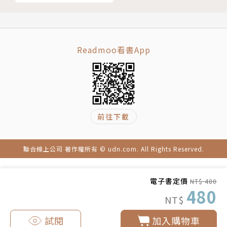
個案四：患病，是轉化的助緣
三 萬榮鄉 默默耕耘終見日 縣府攜手共護生
從鄉到村，支持滿滿
Readmoo看書App
慈濟志工，各顯神通
推動有成，受邀公部門分享
鳳林鎮：衛生所相助，走入教會與教堂
馬遠村：期待又怕受傷害
四 光復鄉 傳統階層有規範 部落一心為健康
前往下載
尊重族群文化，逐步推動以茶代酒
互動有成，參與部落大小盛會
慈濟義診，結合茶友會成立
聯合線上公司 著作權所有 © udn.com. All Rights Reserved.
緊密互動，從關懷到救命
五 豐濱鄉 以茶代酒為健康 愛心竹筒共行善
電子書定價
NT$ 480
480
無菸無酒，健康長久
NT$
戒酒有成，獲標章認證
試閱
加入購物車
眾人皆戒酒，宣導計畫方停歇