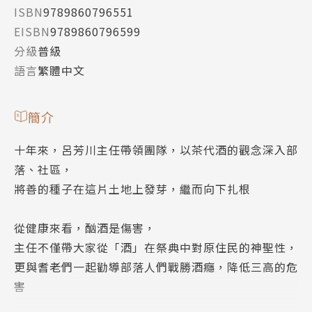
ISBN
9789860796551
EISBN
9789860796599
分級
普級
語言
繁體中文
簡介
十年來，呂芳川主任帶領團隊，以茶代酒的觀念深入部
落、社區，
將善的種子在這片土地上發芽，繼而向下扎根
從健康來看，酗酒是傷害，
主任不僅帶大家從「酒」在祭典中對原住民的神聖性，
更與耆老們一起勸導部落人們戰勝酒癮，降低三高的危
害