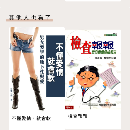
五、提供替代品，實際體驗變化
第四章 花蓮「以茶代酒」健康促進紀實
其他人也看了
一 走進部落，傾聽真心
二 秀林鄉 以茶代酒試風向 鄉親熱情燃希望
佳民村：三進三出，回應熱烈
景美村：村長帶頭相助，事半功倍
水源村：連辦十一場，綿密宣導
秀林村：無畏場地悶熱，相隨相伴
和平村：導入慈濟志工，更添人文氣息
崇德村：戒酒撲滿獲共鳴
富世村：結善緣，與教會共推以茶代酒
文蘭村：結合骨髓捐贈宣導，雙管齊下
銅門村：與在地婦女從協助到合作的發展
個案一：戒酒要及早，決心不可少
檢查報報
個案二：互相支持，更見成效
不懂愛情，就會軟
個案三：重建尊嚴，再造人生