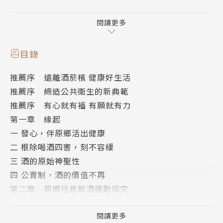
酗酒有四害
「失去健康」，喝酒過量，產生許多健康問題，無法工
閱讀更多
作，更成為家庭負擔。
「經濟薄弱」，經常酒醉，導致無法有穩定的工作與收
目錄
入。
推薦序 遠離酒菸檳 健康好生活
「酒駕意外」，養成喝酒的習慣，常常無法避免酒駕，
推薦序 締造公共衛生的新典範
造成家庭悲劇。
推薦序 有心就有福 有願就有力
「家暴增加」，喝酒過量常使人失去理智，造成家暴問
第一章 緣起
題。
一 發心，伴原鄉活出健康
二 根除喝酒四害，刻不容緩
為了讓原鄉部落住民擁有更健康的身體，營造和樂的族
三 酒的原始神聖性
群，本書從加強族群對酒的健康意識及達到防微杜漸的
四 公賣制，酒的價值不再
效果，只要人人從源頭了解，喝酒常會無形中造成酒
第二章 原鄉往昔節酒運動探究
癮，失去一生的健康與幸福，以茶代酒，或許就能挽回
一 戒酒，世界性的議題
許多瀕臨瓦解的家庭。
二 原民節酒三十年
閱讀更多