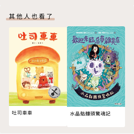
讀少年版】
曾獲九歌年度童話獎、九歌現代少兒文學獎、國語日報
牧笛獎、好書大家讀年度最佳少年兒童讀物獎、教育部
其他人也看了
文藝創作獎，以及蘭陽、南瀛、臺南等地方文學獎。出
版有〈妖怪新聞社〉系列，《動物星球偵探事件簿》
(合著)、《願望小郵差》、《水牛悠尾的煩惱》、《空
氣搖滾》等作品。作品散見《小行星幼兒誌》、《巧連
智》月刊、《國語日報》、《國語日報週刊》等，並於
《小典藏》線上雜誌連載童書創作與理論專欄「童書料
理研究室」。
Facebook：王宇清的故事慢磨坊
邱 惟 圖
插畫家與繪本作家，英國劍橋藝術學院 （Cambridge
吐司車車
水晶骷髏頭驚魂記
School of Art） 童書插畫系碩士。喜歡聽故事、體驗
新事物，和漫無目的地在城市裡散步。最常取材於大自