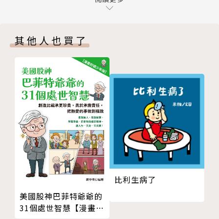
歌，谷民歡欣慶祝；當祂胃口不好時，谷民想盡辦法找
07. 好熱，好熱！
出病癥，恢復祂金色的星星形狀味蕾；吃膩了雲朵口味
08. 莉妲的彩虹花環
時，谷民獻上不同風味與形狀的雲朵美食，因為雲怪獸
其他人也買了
09. 魯歐的菇菇火鍋
用祂獨特的方式照顧著彩虹谷，雖然有時候也會不小心
10. 雲怪獸失蹤了
吞下風箏、花環，但誰能不喜歡祂呢？
版權頁
作者簡介 |
王宇清 文
外表是人類，本體是一隻滿口尖牙，不時噴著酸液，易
怒害羞又怯懦的妖怪。無意間發現為人類小孩寫故事，
會讓尖牙變鈍、酸液變甜，心情平靜，勇氣提升！於是
繼續留在人類世界寫故事，期待進化成更好的存在。除
比利生病了
了寫故事外，最喜歡收集和把玩樂器，發出旁人覺得有
點吵鬧，卻自認有點好聽的聲音。
美國股神巴菲特爺爺的
31個處世智慧【漫畫好