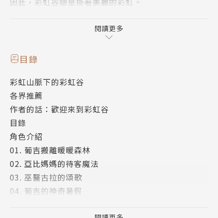
因此，彩虹谷總是掛著美麗的彩虹。
紫菜山、橘子山、紅椒山等七座山脈所圍繞的彩虹山
閱讀更多
谷，亞比一家就住在彩虹谷裡。彩虹谷最重要的守護者
——雲怪獸，關於祂的大小事牽動著所有谷民的生活。
目錄
一連串的小故事，就從葡吉搬到暖暖森林開始說起……
彩虹山脈下的彩虹谷
各界推薦
｛超級好朋友–亞比與葡吉}
作者的話：歡迎來到彩虹谷
因為森林野火蔓延，不得不搬離暖暖森林的葡吉一家，
目錄
幸好有亞比與她爸媽的幫忙，不但幫忙找房子，更以溫
角色介紹
馨晚餐迎接他們的到來。搬家後，亞比跟葡吉成為同班
01. 葡吉搬離暖暖森林
同學，說好一起要在暑假完成各項作業任務。不過，兩
02. 亞比媽媽的待客魔法
位麻吉似乎對於「時間掌控」的能力不太相同！
03. 巫醫古拉的頌歌
04. 葡吉的神奇暑假
｛偉大的雲怪獸｝
05. 亞比放風箏
當雲怪獸從冬眠醒來，巫醫古拉絞盡腦汁替祂創作頌
06. 雲怪獸生病了
閱讀更多