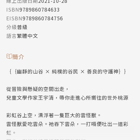
線上出版日期
2021-10-28
ISBN
9789860784633
EISBN
9789860784756
分級
普級
語言
繁體中文
簡介
｛｛幽靜的山谷 × 純樸的谷民 × 善良的守護神｝｝
從冒險與懸疑的空間出走，
兒童文學作家王宇清，帶你走進心所嚮往的世外桃源
彩虹谷上空，漂浮著一隻巨大的雲怪獸。
雲怪獸愛吃雲朵。祂吞下雲朵，一打嗝便吐出一道彩
虹。