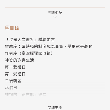
神婆們一整年都在四處跳神，一邊如找自家走失的丈夫
那樣，瘋狂找著「德布耶」祭典的施主——這就是神婆
閱讀更多
的人生目標，這一生如果能夠上神祠舉辦德布耶祭典，
胸口的大石才能落地。
目錄
「浮羅人文書系」編輯前言
無論怎麼打，我始終都是偽娘霸西。
推薦序：當缺損的制度成為事實，變形就是義務
只有自己經歷過，才能明白這些事情。
作者序（臺灣版獨家收錄）
小時候為了讓偽娘霸西轉變成男人霸西，父母和親戚們
神婆的歡喜生活
誘哄著買給我一大堆長褲、夾克衣、小男生的玩具、手
第一受禮日
槍等等東西。但我想要的，卻是洋裝、長裙、女生玩過
第二受禮日
家家的秤、煮飯鍋、炒菜鍋等物品。大人們誘哄不了，
午後朝會
就會罵我、打我。但都沒有用。無論怎麼打，我始終都
沐浴日
是偽娘霸西。
神祠的「德布耶」祭典
獵兔
雖然是個偽娘，但終究還是個男性⋯⋯
伐騰木
閱讀更多
「你如果有感情，那為什麼不能和我待在一起？為什麼