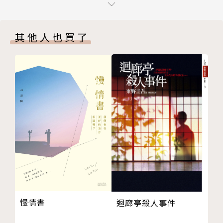
貼金
不能永遠待在一起？」
獨家收錄努努伊四篇極短篇小說──
「你不是女人，你是有著一顆女人心的男人！我也是男
其他人也買了
１－惡靈祭品
人，要怎麼和你一輩子待在一起？你不會明白的。」
２－綠玫瑰舞蹈表演
我們這些偽娘，總是在提心吊膽地等待這樣的事情到底
３－我是小老虎
什麼時候會發生——買來陪伴自己的「丈夫」何時會告
４－請撒點錢吧
訴自己要離開了、想娶老婆了。
譯後記
我們知道自己總有一天會被人一腳踢開，然後不論死活
版權頁
地被遺留下來。
作者簡介
努努伊・茵瓦 Nu Nu Yi (Innwa)
緬甸小說家，畢業於緬甸曼德勒大學，現為專職作家。
慢情書
迴廊亭殺人事件
努努伊善於描繪軍政府統治下的底層人民生活，揭發社
會不公不義，其小說在軍政府主政時期曾多次遭禁，但