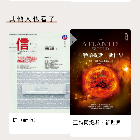
憑藉自身文學功力，其長篇小說《甘瑪育區的翠藍路》
（Mya Sein Pyar Kamayut）於1993 年獲得緬甸國家
其他人也看了
文學獎（Myanmar National Literature Award）。
1994年出版的《神婆的歡喜生活》於2007年被翻譯成
英文並入圍第一屆曼氏亞洲文學獎（Man Asian Litera
ry Prize）。
譯者簡介
罕麗姝
緬甸華人，臺灣大學中文所碩士，研究沈從文。留台時
信（新版）
期，曾參與2018年「赤道二三五‧東南亞文學論壇」
亞特蘭提斯．新世界
之緬甸讀本翻譯計畫，以及《緬甸詩人的故事書》之翻
譯工作。目前定居於緬甸仰光，熱衷向中文讀者譯介緬