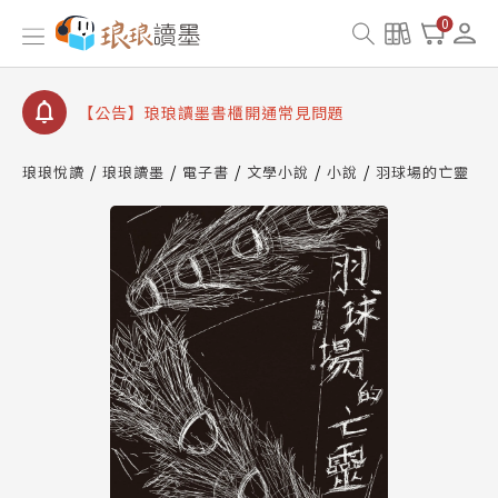
【公告】因 Readmoo 讀墨系統維護中，本站同步暫
0
停部分閱讀服務
【公告】琅琅讀墨數位閱讀資產合併與書櫃開通申請
【公告】琅琅讀墨書櫃開通常見問題
【公告】琅琅讀墨 3 分鐘完成書櫃開通與資產合併申
請圖文教學
琅琅悅讀
琅琅讀墨
電子書
文學小說
小說
羽球場的亡靈
【公告】琅琅書店服務升級重要說明及資產合併結果
查詢
【公告】因 Readmoo 讀墨系統維護中，本站同步暫
停部分閱讀服務