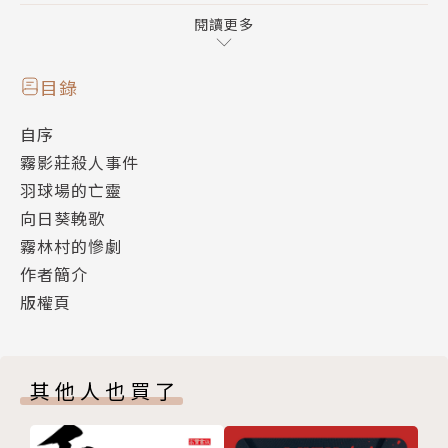
方找上在「霧影莊殺人事件」一案大顯身手的林若平協
閱讀更多
助辦案。這一次，不在犯罪現場的他，能否完美達成
「安樂椅偵探」的任務呢？
目錄
自序
本書收錄四部林若平作品
霧影莊殺人事件
〈霧影莊殺人事件〉
羽球場的亡靈
〈羽球場的亡靈〉
向日葵輓歌
〈向日葵輓歌〉
霧林村的慘劇
〈霧林村的慘劇〉
作者簡介
版權頁
作者簡介
其他人也買了
林斯諺
台灣推理作家協會成員，紐西蘭奧克蘭大學哲學博士，