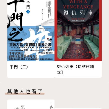
現為東吳大學哲學系助理教授，對於推理懷抱著高度的
熱情，並且持續創作至今。2003年〈霧影莊殺人事
件〉獲第一屆人狼城推理文學獎（現台灣推理作家協會
徵文獎）佳作（首獎從缺）；2004年〈羽球場的亡
靈〉獲第二屆人狼城推理文學獎首獎，曾改編成40分
鐘短片，並獲得無名小站短片徵選評審推薦獎；2005
年出版第一本書《霧影莊殺人事件》（收錄兩篇得獎作
品），〈羽球場的亡靈〉亦於2014年獲世界權威雜誌
《艾勒里‧昆恩推理雜誌》（EQMM）刊登肯定。
復仇列車【精華試讀
千門（三）
本】
林斯諺將哲學融入推理創作之中，他筆下的年輕偵探林
若平，正是一位哲學系教授，隨著他縝密的推理視野，
帶領讀者一步步解開謎團核心。
其他人也看了
粉絲專頁：林斯諺 Szu-Yen Lin