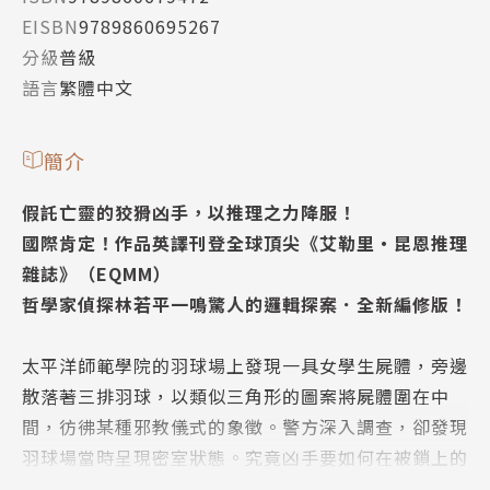
EISBN
9789860695267
分級
普級
語言
繁體中文
簡介
假託亡靈的狡猾凶手，以推理之力降服！
國際肯定！作品英譯刊登全球頂尖《艾勒里‧昆恩推理
雜誌》（EQMM）
哲學家偵探林若平一鳴驚人的邏輯探案．全新編修版！
太平洋師範學院的羽球場上發現一具女學生屍體，旁邊
散落著三排羽球，以類似三角形的圖案將屍體圍在中
間，彷彿某種邪教儀式的象徵。警方深入調查，卻發現
羽球場當時呈現密室狀態。究竟凶手要如何在被鎖上的
羽球場犯案？而宛如邪教儀式的羽球又有什麼意義？警