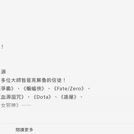
論！
根源
…多位大師皆是克蘇魯的信徒！
》、《蝙蝠俠》、《Fate/Zero》、
血源詛咒》、《Dota》、《詭屋》、
少女邪神》……
閱讀更多