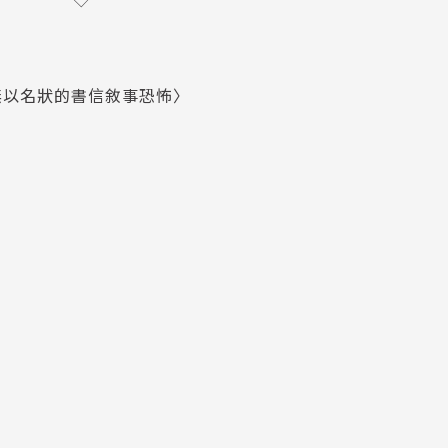
衣插畫！
、崇拜符號、召喚咒語等超豐富克蘇魯元素！
無以名狀的書信敘事恐怖〉
台灣書市最流暢最易讀版本！
說，克蘇魯神話體系入門最優起點！
隊前往南極洲進行科學研究，就在一支探勘小隊挖掘出怪異的
著黃色五角海星形狀頭部，其上覆蓋色彩繽紛的堅韌纖毛」古
赴調查，卻意外發現一座充滿詭異氣息的魔山，其中有古老遺
《突變第三型》。
最佳影片）、《羊男的迷宮》、《環太平洋》等片的金獎導
神廟的遺址上，下層地窖裡從依然清晰的銘紋中能辨認出羅馬
傳此地是舉辦無可名狀的祭典之處。繼承祖傳凶宅的主角按照中世