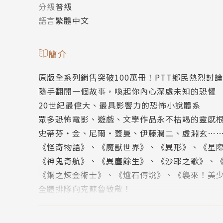
分級
普級
語言
繁體中文
簡介
原版全系列銷售突破100萬冊！PTT鄉民熱烈討
隨手翻開一個故事，喚起你內心深處未知的恐懼
20世紀最偉大、最具影響力的恐怖小說體系
眾多恐怖電影、遊戲、文學作品永不枯竭的靈感
史蒂芬‧金、尼爾‧蓋曼、伊藤潤二、虛淵玄…
《怪奇物語》、《魔獸世界》、《異形》、《星際爭霸
《神鬼奇航》、《異塵餘生》、《沙耶之歌》、《
《鋼之煉金術士》、《爐石傳說》、《襲來！美
全體排隊向克蘇魯致敬！
【本書特色】