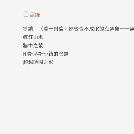
★ 超豪華繁體中文版，華麗大器，經典必收！
★ 《魔獸世界》官網認證插畫師親手繪製絕美書
目錄
★以《死靈之書》概念打造，輔以各式資料圖像
導讀 〈看一封信，然後夜不成眠的克蘇魯──
★ 克蘇魯資深信徒姚向輝精心翻譯，淺顯易懂，
瘋狂山脈
★克蘇魯神話體系最佳入門、進階全解鎖首選！
牆中之鼠
印斯茅斯小鎮的陰霾
本書收錄口碑最好、呼聲最高的4部經典中短篇小
超越時間之影
〈瘋狂山脈〉：米斯卡托尼克大學教授領軍考察
淺灰色膨大頸部，帶有類似魚鰓構造，頸部支撐
後，小隊成員便全數消失。教授與飛行員只好趕
藏於瘋狂山脈另一側的不可名狀的終極恐怖……
本篇故事劇情影響諸多科幻電影，如《異形》、
〈瘋狂山脈〉更是《水底情深》（第90屆奧斯卡
托羅多年來想拍成電影的夢幻之作。
〈牆中之鼠〉：艾克漢姆隱修院坐落在一座史前
大母神（Magna Mater）的文字符號，相