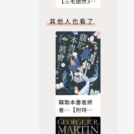
【三毛逝世30
週年紀念版】
其他人也看了
「軀幹頂端
代生物遺骸
跡，還有潛
竊取本書者將
演吉勒摩．戴
會…【附特
典】
時代嚴禁的
紀風格重建隱