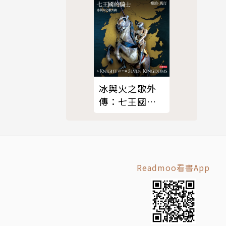
，但卻沒聽
西牆上的一
前往阿卡
們到一定年
冰與火之歌外
向後縮，耳
傳：七王國的
的惡魔崇拜
騎士
怪物的海
cta del
Readmoo看書App
教授政治經濟
忘從前身分
學、藝術、
忘記『第二