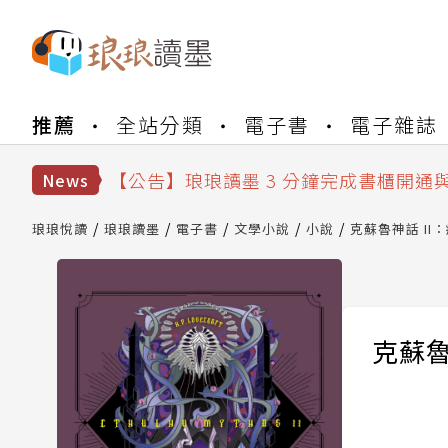
【公告】琅琅書店服務升級重要說明及
推薦
全站分類
電子書
電子雜誌
【公告】琅琅讀墨數位閱讀資產合併與
【公告】琅琅讀墨書櫃開通常見問題
【公告】琅琅讀墨 3 分鐘完成書櫃開通
News
【公告】琅琅書店服務升級重要說明及
【公告】琅琅讀墨數位閱讀資產合併與
琅琅悅讀
琅琅讀墨
電子書
文學小說
小說
克蘇魯神話 II
克蘇魯