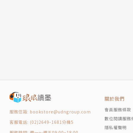
修院，內部結構重新建造和購置煥然一新，卻保
到任何其他聲響。當天晚上主角由老黑貓陪伴下
個壁毯位置，然後他聽見從壁毯後傳來老鼠飛跑
1995年電影《衰落的城堡》是依據這篇〈牆中
〈印斯茅斯小鎮的陰霾〉：主角為慶祝成年，進
姆，途經對被陰霾籠罩的印斯茅斯小鎮一探究竟
紀會開始出現「印斯茅斯臉」特徵——向外突出
朵特別滯後，長而厚的嘴唇和毛孔粗糙的暗灰面
傳聞興起的大袞密教，夜晚怪聲破門以及怪型人
港……
本篇劇情曾被改編為2001年西班牙電影《人魚禁區/異魔
Mar）。
關於我們
〈超越時間之影〉： 1908年5月14日上午1
會員服務條款
服務信箱: bookstore@udngroup.com
學，眼前出現怪異形狀，彷如置身奇特房間，然
數位閱讀服務
換了一個人以『第二人格』生活，花大量時間重
客服電話: (02)2649-1681分機5
隱私權聲明
語言和民間傳說上的資訊，直到一天有個瘦削黝
服務時間: 週一～週五09:00~18:00