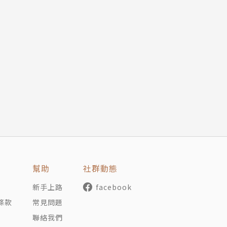
留了原先的牆壁。有一天僕人抱怨說家裡所有的貓都躁動不安
睡著，半夜黑貓猛然驚起，繃緊身體，目光灼灼地盯著窗戶以
的細微而獨特的聲響……
之鼠〉和另一篇作品〈異鄉人〉製作的。
行一趟觀光、訪古和追溯家族譜系之旅，從古老的紐伯里波特
，卻發現所有街道上都見不到任何活物，貓狗徹底絕跡，鎮民
的水汪汪大眼睛，頸部兩側很深皺紋，鼻樑扁平，前額和下巴
頰上幾乎沒有鬍鬚，臉像皮膚病般的脫落表皮——再加上當地
影匯集河流出海口的魔鬼礁，邪惡陰霾籠罩、充斥死亡和瀆神
禁區/達貢》（英語：Dagon；西班牙語：Dagon: La Se
幫助
社群動態
0時20分，奇特的遺忘症降臨在一位教授身上。當時他正向學生
新手上路
facebook
後癱坐昏迷不醒。時間過去五年四個月十三天他才醒來，卻遺
條款
常見問題
新學習使用手腳和身體，如饑似渴地汲取各種各樣在歷史、科
聯絡我們
黑的外國人來到他家後，隔天他恢復到原本教授的記憶卻完全