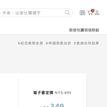
0
琅琅悅讀
琅琅原創
紀念東野圭吾
申請資產合併
查詢合併結果
電子書定價
NT$ 499
349