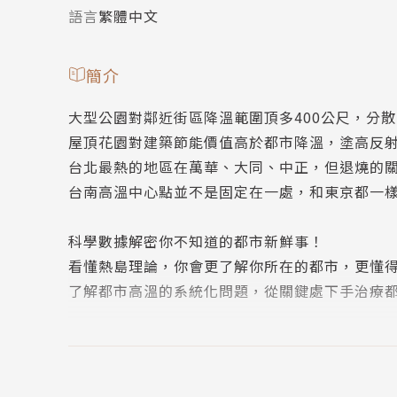
語言
繁體中文
簡介
大型公園對鄰近街區降溫範圍頂多400公尺，分
屋頂花園對建築節能價值高於都市降溫，塗高反
台北最熱的地區在萬華、大同、中正，但退燒的
台南高溫中心點並不是固定在一處，和東京都一
科學數據解密你不知道的都市新鮮事！
看懂熱島理論，你會更了解你所在的都市，更懂
了解都市高溫的系統化問題，從關鍵處下手治療
氣候變遷已經是連小學生都能朗朗上口的環境議
高溫化對我們的生活有什麼影響？為什麼氣象預
是有原因的，除了常時開著冷氣對抗高溫，能不