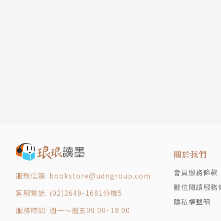
五、都市發展型態影響高溫區的形成
應用的技術、能推動的政策。許多研究成果已納
學理篇 第三章 輻射：都市熱量的主要來源
與德國、英國、日本等地有密切的雙邊合作及期
一、從小房間了解熱輻射理論
（IPCC AR5）引用。曾獲科技部「傑出研究
二、地球熱輻射與溫室效應
良獎」。
三、影響都市日間升溫的短波輻射
四、主導都市夜間升溫的長波輻射
五、複雜街區日夜長短波輻射變化
學理篇 第四章 氣流：流暢的熱量轉移
一、從廚房冰箱了解風的來源及效益
二、地球的大氣環流：主環流與次環流
三、在地的局部環流：海陸風及山谷風
關於我們
四、風進入城市後的風速變化
會員服務條款
五、複雜街區內的風速變化
服務信箱: bookstore@udngroup.com
學理篇 第五章 5平衡：留在都市中的熱量有多
數位閱讀服務
客服電話: (02)2649-1681分機5
一、從洗手槽的蓄水理解都市熱平衡
隱私權聲明
服務時間: 週一～週五09:00~18:00
二、乾燥及溼潤材料的散熱