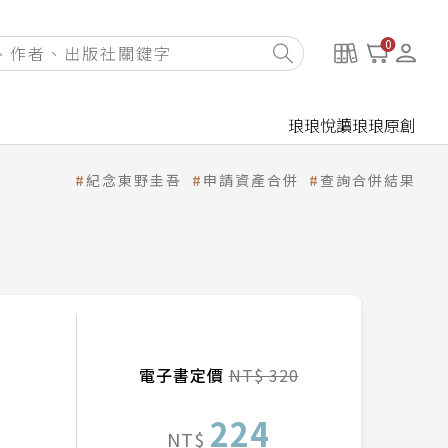
0
琅琅悅讀
琅琅原創
紀念東野圭吾
申請資產合併
查詢合併結果
電子書定價
NT$ 320
224
NT$