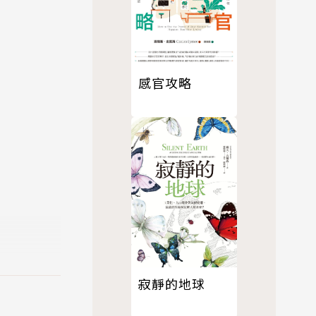
感官攻略
愈熱了嗎？
寂靜的地球
發燒一樣，