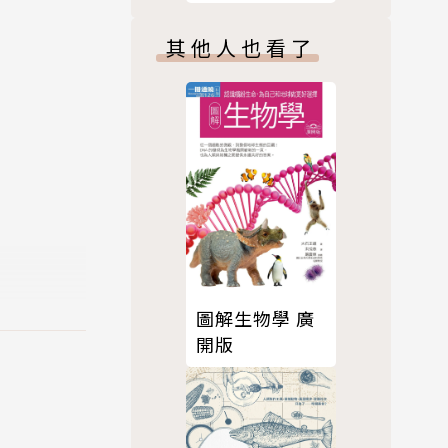
，再把量測
其他人也看了
市熱環境及
經驗，逐步
為因子等。
旁邊更涼
的擬定而有
圖解生物學 廣
開版
、都市與建築
主導了戶外
帶的熱舒適
的知識、易