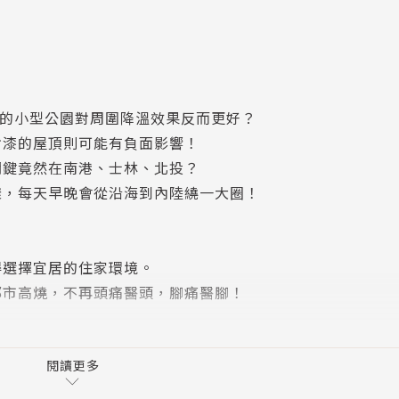
散的小型公園對周圍降溫效果反而更好？
射漆的屋頂則可能有負面影響！
關鍵竟然在南港、士林、北投？
樣，每天早晚會從沿海到內陸繞一大圈！
得選擇宜居的住家環境。
都市高燒，不再頭痛醫頭，腳痛醫腳！
題，「氣溫再創新高」的新聞標題亦屢見不鮮，都市真的愈來
報的氣溫和人的體感溫度似乎不太一樣？都市高溫化就跟人會
閱讀更多
能找到更有效的退燒策略？