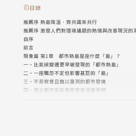
「都市熱島」不是一座島，它是比氣候變遷更早
目錄
到的溫度畫成等高線圖，會發現都市的溫度最高
推薦序 熱島降溫．齊共識來共行
本書作者國立成功大學建築學系林子平特聘教授
推薦序 激發人們對環境議題的熱情與改善現況的
氣候問題的專家。在這本書裡，林教授嘗試用現
自序
解釋人們所感受到的氣候現象所代表的意義，以
前言
讀完本書，你可能會發現，你家的窗戶不一定是
現象篇 第1章 都市熱島是座什麼「島」？
快，住在頂樓視野好，但是屋頂的隔熱也很重要
一、比氣候變遷更早被發現的「都市熱島」
所提升，幫助發燒的都市有效降溫，讓都市人的
二、一座飄忽不定但影響甚巨的「島」
三、不易察覺且難以量測的都市發燒
作者簡介
四、建立都市街區高密度氣溫量測網
現象篇 第2章 台灣的都市熱島現象
林子平
一、盆地蓄熱主導的都市高溫區分布
成大建築系特聘教授，主持建築與氣候研究室（B
二、受海洋調節的日夜移動熱區特徵
能源、氣候變遷與建築調適、旅遊氣候等課題。
三、都市綠地調節下的局部降溫效果
環境設計思維，進行開闊且無遮蔽的廣場及草坪
四、散布的埤塘阻斷熱島擴張與集結
基準，成為驅動炎熱潮濕地區進行降溫、通風、