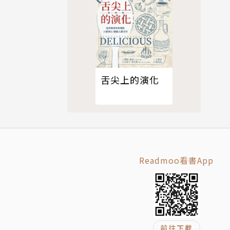
策。林教授
次評估報告
責任教學優
舌尖上的演化
Readmoo看書App
前往下載