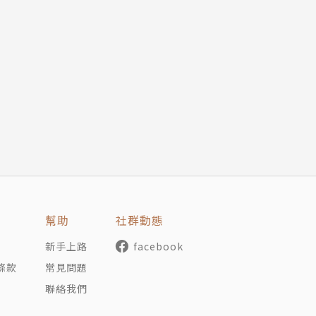
入我國綠建築法令規範，及縣市政府都市及建築的氣候調適政
刊專書發表，研究成果也受獲政府間氣候變遷專門委員會第五
獎」、臺灣建築學會「優秀青年建築獎」、成功大學「大學社會
幫助
社群動態
新手上路
facebook
少
條款
常見問題
聯絡我們