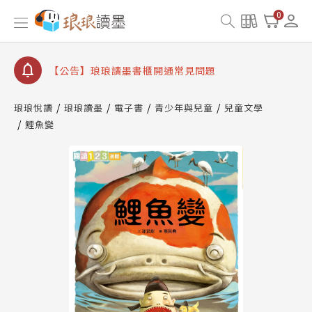
【公告】因 Readmoo 讀墨系統維護中，本站同步暫
0
停部分閱讀服務
【公告】琅琅讀墨數位閱讀資產合併與書櫃開通申請
【公告】琅琅讀墨書櫃開通常見問題
【公告】琅琅讀墨 3 分鐘完成書櫃開通與資產合併申
請圖文教學
琅琅悅讀
琅琅讀墨
電子書
青少年與兒童
兒童文學
【公告】琅琅書店服務升級重要說明及資產合併結果
鯉魚變
查詢
【公告】因 Readmoo 讀墨系統維護中，本站同步暫
停部分閱讀服務