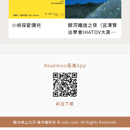
小偵探愛彌兒
銀河鐵道之夜（宮澤賢
治學會IHATOV大賞作
品・經典文學漫畫）
Readmoo看書App
前往下載
聯合線上公司 著作權所有 © udn.com. All Rights Reserved.