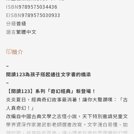
ISBN
9789575034436
EISBN
9789575030933
分級
普級
語言
繁體中文
簡介
~
閱讀123為孩子搭起通往文字書的橋梁
~
【閱讀123】系列「奇幻經典」新登場！
炎炎夏日，經典奇幻故事最消暑！讓你大聲讚嘆：「古
人真奇幻！」
改編自中國古典文學之志怪小說，天下特別邀請兒童文
學界資深作家謝武彰老師選書改寫。文字淺白易懂、如
詩如歌，故事貼近原典，讓小讀者在奇妙而瑰麗的幻想