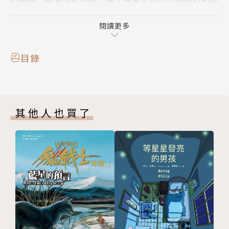
世界中，體會古人勸善的奇幻哲學。
閱讀更多
《鯉魚變》：沙西米？糖醋魚？魚香漢堡？萬一這些都
是你那消失多日的同學變成的？該怎麼辦？！究竟是吃
目錄
還是不吃呢？--原著 唐．李復言﹔選自《續玄怪錄》
在朝廷任事的薛偉生了一場大病，昏睡了二十多天。昏
其他人也買了
睡中他變成了一條魚，在水中自在的游著，卻因為肚子
餓吃了魚鉤上的餌，被漁夫釣上岸。
變成鯉魚的薛偉被提進衙門，活生生的被做成一道紅燒
鯉魚，而他的同事們正準備要吃他！
薛偉會被吃掉嗎？同事們知不知道他們正要吃下自己的
好朋友？薛偉能再活過來嗎？