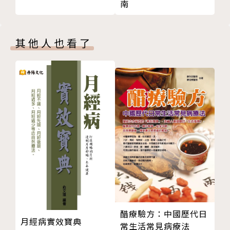
南
於佛羅里達的研究中心率先執行了一項有關活化年齡和
延年益壽的訓練計畫。過去半世紀來，已吸引了數萬人
參與，所累積收集的數據資料，讓克雷門博士得以一窺
其他人也看了
長保青春、活力、和體力的生活方式為何。他還接受希
臘，印度，愛爾蘭，瑞士和丹麥等多國政府委託，組成
機構指導保健方案。
在克萊門博士的諸多貢獻之中，他最自豪的即是《保健
食品的真相》一書，因為他知道，此書將打開千百萬人
的視野，保護他們遠離大部分由這些藥丸和藥劑所帶來
的不良影響。
譯者簡介
石美倫
美國印第安那大學課程與教學研究所博士，現任台灣大
醋療驗方：中國歷代日
月經病實效寶典
常生活常見病療法
學教學發展中心學系促進組副組長。