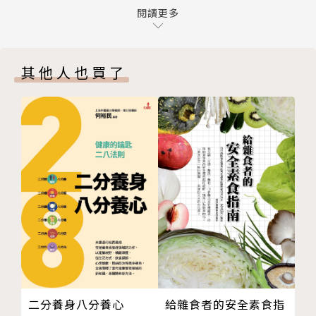
第八章 直銷保健食品的品質
閱讀更多
植物性保健食品。
第九章 小心所謂的「食物來源」騙局
這是任何人選購保健食品或營養劑前，一定要看的觀念
第十章 每日建議用量所引發的混亂
指南！
其他人也買了
後記 生活新標準
附錄A 維生素天然資源，以及維生素不足症候群
作者簡介
附錄B 天然標準摘要
布萊恩．克萊門Brian R. Clement
為自然醫學博士，是國際保健運動先驅。現任提倡自然
療法而知名的美國希波克拉底斯健康研究機構負責人，
該機構位於佛羅里達州西棕櫚灘。四十年來，他積極投
入相關研究、指導督察、授課、和實際調查工作，在民
族醫學領域享有盛名。
結合各種生活方式和非侵入性技術，比如攝取全食物補
給品和靜脈注射過程，他是保健補給品在預防及復元效
果上的分子矯正量專家。克萊門博士和其研究團隊在消
給雜食者的安全素食指
二分養身八分養心
除疾病和過早老化等領域，不斷致力尋求更大突破。他