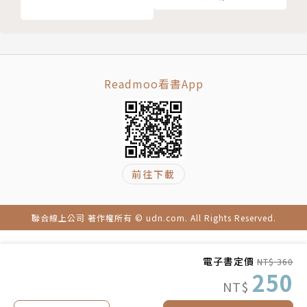
譯有：《史蒂芬金談寫作》、《生活實用醋全書》、
《藥草療效全書》、《一路上有你，真好》、《電玩正
在改變世界》等書。
Readmoo看書App
前往下載
聯合線上公司 著作權所有 © udn.com. All Rights Reserved.
電子書定價
NT$ 360
250
NT$