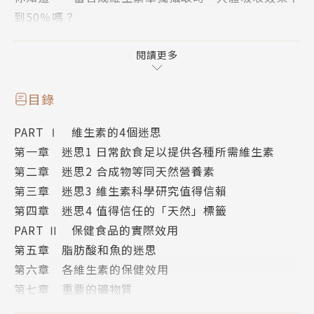
到50％嗎？
你知道──塗在錠劑表面的塗料，可能是蟲膠做的嗎？
你知道──膠囊所使用的動物膠原料，其中的牛油、動
閱讀更多
物骨髓可能含有狂牛症病原嗎？
你知道──魚油原料的養殖環境，可能造成腐壞、污染
目錄
的致病物質嗎？
PART Ⅰ 維生素的4個迷思
第一章 迷思1 日常飲食足以提供各種所需維生素
標榜天然不等於沒有添加化合物！
第二章 迷思2 合成物等同天然營養素
本書將透析保健食品是如何製作的，揭開藏在「天然」
第三章 迷思3 維生素科學研究值得信賴
面具下的添加物，
第四章 迷思4 值得信任的「天然」標籤
並細究維生素和礦物質的真正效用與攝取建議，
PART Ⅱ 保健食品的實際效用
理解你吃的保健食品究竟是會保健或傷身。
第五章 脂肪酸和魚的迷思
第六章 各維生素的保健效用
本書作者布萊恩．克萊門是國際知名的保健專家，根據
第七章 重要的礦物質
三十多年的臨床與研究經驗，
PART Ⅲ 保健食品的天然標準
教你看懂產品標示，認清每日營養需求，以及如何選用