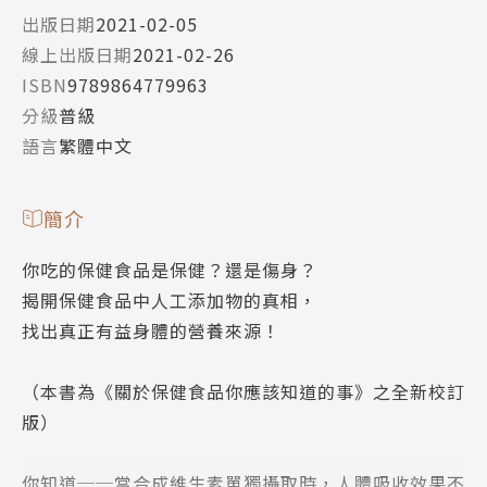
出版日期
2021-02-05
線上出版日期
2021-02-26
ISBN
9789864779963
分級
普級
語言
繁體中文
簡介
你吃的保健食品是保健？還是傷身？
揭開保健食品中人工添加物的真相，
找出真正有益身體的營養來源！
（本書為《關於保健食品你應該知道的事》之全新校訂
版）
你知道──當合成維生素單獨攝取時，人體吸收效果不