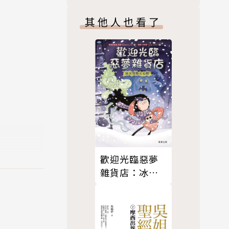
比賽的火龍
其他人也看了
者帶來無比
歡迎光臨惡夢
雜貨店：冰天
雪地大毛怪
讓孩子建立