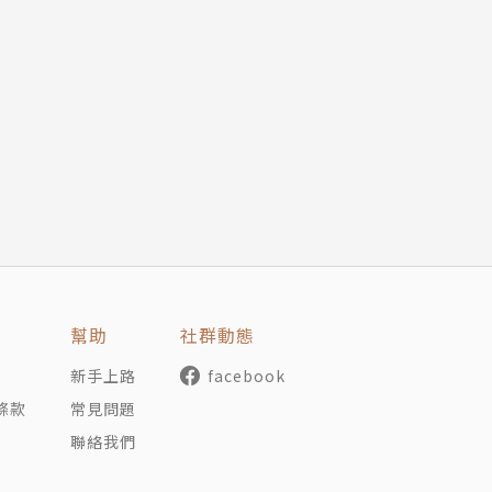
讀字單。
體會「讀完一本書」的成就感。
默故事與童話，漸進到寓言、推理、奇幻故事。
書的文學性和進階閱讀的功能性，輔以現代感與創意的面貌，
陳木城（依姓氏筆劃排序）
童的經驗，採趣味甚至幽默的童話形式，幫助中低年級兒童由
3】系列是一個有目標的嘗試，期許有了橋梁書，每一位兒童
幫助
社群動態
學學習與教學研究所教授兼總教學中心主任 柯華葳
新手上路
facebook
條款
常見問題
聯絡我們