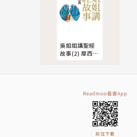
提升小讀者
吳姐姐講聖經
故事(2) 摩西出
埃及
喜歡閱讀開
都能成為獨
Readmoo看書App
前往下載