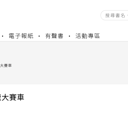
資產合併結果查詢
電子報紙
有聲書
活動專區
中，本站同步暫停部分閱讀服務
書櫃開通申請
與資產合併申請圖文教學
資產合併結果查詢
大賽車
中，本站同步暫停部分閱讀服務
龍大賽車