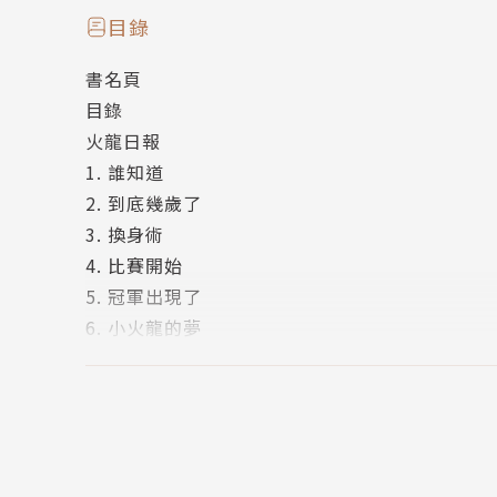
突然，一輛健步如飛的牛車，插入了比賽的行列
目錄
妹妹，會因此帶來什麼樣意外的高潮呢？
書名頁
目錄
小火龍第五彈，聚集前四集各大主要角色，上演
火龍日報
的消暑涼意。
1. 誰知道
2. 到底幾歲了
【本書特色】
3. 換身術
◎榮獲小學生票選好書活動低年級組榜首、小讀
4. 比賽開始
◎金獎兒童文學作家哲也+幽默插畫家水腦，再
5. 冠軍出現了
◎特選孩子最愛的題材－賽車，無厘頭的笑梗+
6. 小火龍的夢
◎本集特贈紙上「火龍日報」一份，還有好玩的
（代替作者的話）附錄：「猜猜這是什麼聲音」
【系列特色】
（就是繪者的話之） 人生以挑戰極限和超越偶
【閱讀123】，專為低中年級孩子設計，銜接圖
◎企劃緣起 讓孩子輕巧跨越閱讀障礙 何琦瑜
70萬冊的肯定，橋梁書的首選！
版權頁
閱讀123，輕鬆閱讀零負擔
為孩子搭起圖畫書與文字書的橋梁，兼具「好看