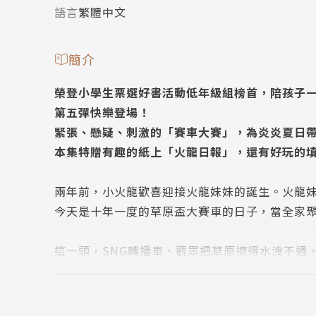
語言
繁體中文
簡介
榮登小學生票選好書活動低年級組榜首，陪孩子
第五彈快樂登場！
緊張、懸疑、刺激的「賽車大賽」，為炎炎夏日
本集特贈有趣的紙上「火龍日報」，還有好玩的
兩年前，小火龍歡喜迎接火龍妹妹的誕生。火龍
今天是十年一度的草原盃大賽車的日子，當全家
這一頭，SNG轉播車、觀眾把草原擠得水洩不通
參賽選手一字排開－駕駛紅色敞篷車的皇后、駕
原始人、踩著協力車的三隻小豬……砰！槍聲一