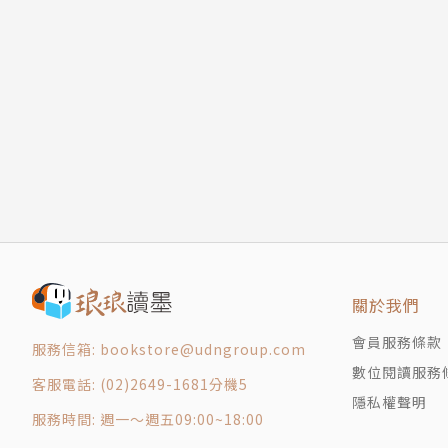
獨立閱讀的自信和習慣。
1.符合兒童認字階段，使用文字參考各年段的認
2.從五千字的短篇故事開始，讓孩子循序漸進的
3.故事類型多元，有最親近兒童的生活故事、幽
4.邀請兒童文學界優秀作繪者共同創作，結合童
閱讀的慾望，打好學習的基礎。
【好評推薦】
林良、林文寶、林文(音勻)、柯華葳、張子璋、
每一位兒童都能成為獨立閱讀者
「這一系列橋梁書不說深奧的概念，而以接近兒
始，慢慢適應字多、篇章長的書本……【閱讀12
關於我們
立閱讀者，透過閱讀學習新知識。」──中央大
會員服務條款
服務信箱: bookstore@udngroup.com
數位閱讀服務
客服電話: (02)2649-1681分機5
隱私權聲明
服務時間: 週一～週五09:00~18:00