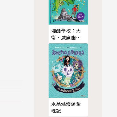
殘酷學校：大
衛．威廉幽默
成長小說16
著長毛象的
水晶骷髏頭驚
魂記