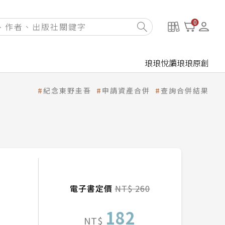
0
琅琅悅讀
琅琅原創
紀念東野圭吾
申請資產合併
查詢合併結果
電子書定價
NT$ 260
182
NT$