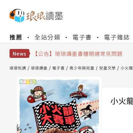
【公告】琅琅書店服務升級重要說明及
推薦
全站分類
電子書
電子雜誌
【公告】因 Readmoo 讀墨系統維護
【公告】琅琅讀墨數位閱讀資產合併與
【公告】琅琅讀墨書櫃開通常見問題
News
【公告】琅琅讀墨 3 分鐘完成書櫃開通
【公告】琅琅書店服務升級重要說明及
琅琅悅讀
琅琅讀墨
電子書
青少年與兒童
兒童文學
小火龍
【公告】因 Readmoo 讀墨系統維護
小火