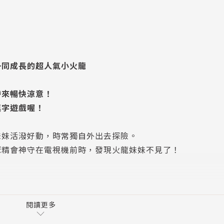
一同成長的超人氣小火龍
帶來暢快涼意！
填字遊戲喔！
妹妹活潑好動，時常獨自外出去探險。
聚精會神守在電視機前時，發現火龍妹妹不見了！
。
駛公車的貓熊、乘著小火箭的沙拉公主、騎著掃把的巫師、騎
響，大家衝啊！
閱讀更多