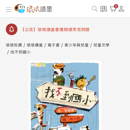
【公告】因 Readmoo 讀墨系統維護中，本站同步暫
0
停部分閱讀服務
【公告】琅琅讀墨數位閱讀資產合併與書櫃開通申請
【公告】琅琅讀墨書櫃開通常見問題
【公告】琅琅讀墨 3 分鐘完成書櫃開通與資產合併申
請圖文教學
琅琅悅讀
琅琅讀墨
電子書
青少年與兒童
兒童文學
【公告】琅琅書店服務升級重要說明及資產合併結果
找不到國小
查詢
【公告】因 Readmoo 讀墨系統維護中，本站同步暫
停部分閱讀服務