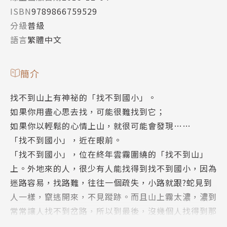
ISBN
9789866759529
分級
普級
語言
繁體中文
簡介
找不到山上有神祕的「找不到國小」。
如果你用盡心思去找，可能很難找到它；
如果你以輕鬆的心情上山，就很可能會發現……
「找不到國小」，近在眼前。
「找不到國小」，位在終年雲霧圍繞的「找不到山」
上。外地來的人，很少有人能找得到找不到國小，因為
迷路容易，找路難，往往一個疏失，小路就跟?蛇見到
人一樣，竄逃開來，不見蹤跡。而且山上霧太濃，濃到
常常讓人找不到岔路，所以到最後，沒幾個人找得到那
所學校。