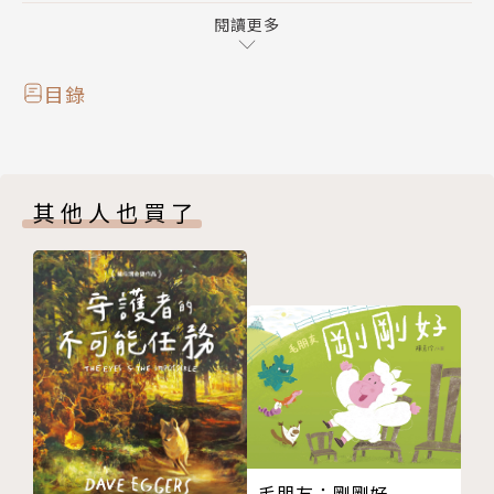
現在有個難得的機會，多虧作者和這所小學有特別交
閱讀更多
情，所以我們可以跟著五年級的阿當上學去，一探這小
學的神祕與新奇。他們有刺激的木桶飛船，只要早點出
目錄
門，就能和其他六個幸運兒，一起體驗溪流的速度感。
他們有摩天輪圖書館，只要一下課，就能搭上圓形吊
桶、看著自己喜歡的書，體驗高空閱讀的幸福感。他們
其他人也買了
有海浪滑梯，只要是這所學校的小朋友，個個都溜過波
浪般起伏的滑梯，笑著叫著繞行學校一圈。
好玩的事情不只這些，找不到國小裡，還有各式各樣的
奇人異事──慢慢來老師凡事都慢慢來，連焦急的時
候，都慢慢的焦急。絕不找錢阿姨規定福利社絕不找
錢，所以大家都得乖乖把錢準備得剛剛好。看不到的校
長神出鬼沒，從來沒人知道他長得什麼模樣……
找不到國小，好玩得不得了，如果有人帶你上山尋找，
千萬要緊緊跟著才好。
毛朋友：剛剛好