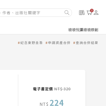
0
琅琅悅讀
琅琅原創
紀念東野圭吾
申請資產合併
查詢合併結果
電子書定價
NT$ 320
224
NT$