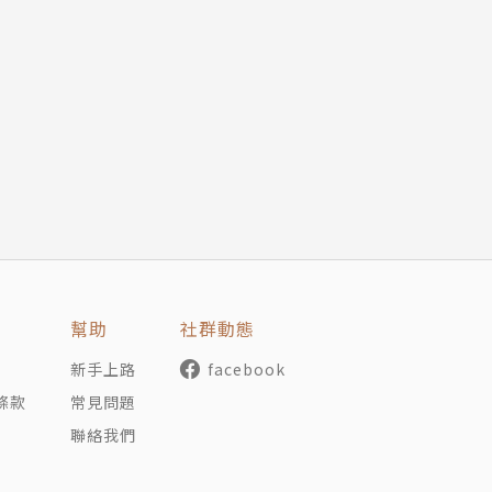
年，現居北京。
和傳播學。綠色力量、綠田園有機農場等發起人，現任綠
年代中任北京《讀書》月刊海外出版人。參與創辦台灣《超
幫助
社群動態
代人報》等項目。
新手上路
facebook
的夢》(1984)、《總統的故事》(1996)、《什麼都沒有
條款
常見問題
的實驗》(2001)、《香港三部曲》(2004)、《我這一代香港
聯絡我們
(2007)、《城市九章》(2007)。