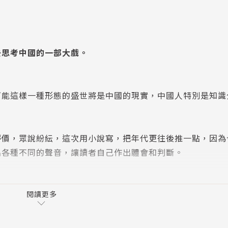
去思考中國的一部大戲。
這樣一種形態的盛世將是中國的現實，中國人特別是知識
，眾說紛紜，這次用小說寫，把年代更往後推一點，因為
出各種不同的聲音，讓讀者自己作出體會和判斷。
閱讀更多
約工作，中年以後居住北京的作家。隨著與一個生長背景
心瘋、天天上網找人吵架、和政府站在對立面的老陳舊愛小希