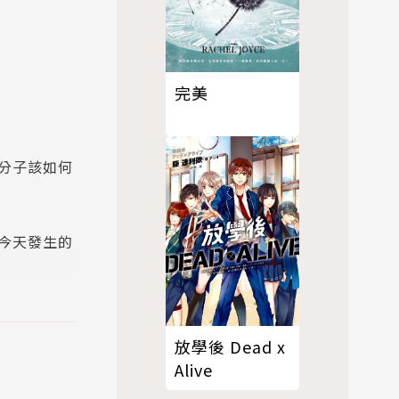
完美
分子該如何
今天發生的
放學後 Dead x
複雜、出走
Alive
（韋希紅）