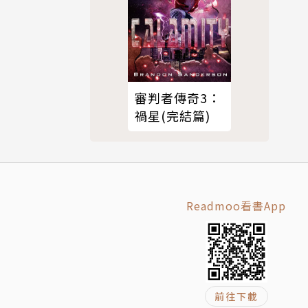
審判者傳奇3：
禍星(完結篇)
色和平國際
級電視台》
Readmoo看書App
發生》(19
人》(200
前往下載