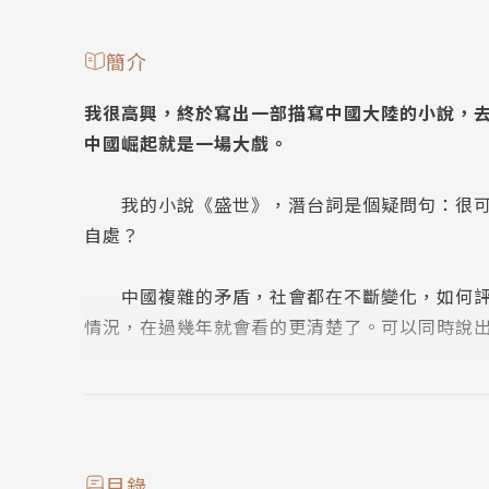
簡介
我很高興，終於寫出一部描寫中國大陸的小說，
中國崛起就是一場大戲。
我的小說《盛世》，潛台詞是個疑問句：很可能
自處？
中國複雜的矛盾，社會都在不斷變化，如何評價
情況，在過幾年就會看的更清楚了。可以同時說
－－陳冠中(摘自《亞洲週刊》)
老陳是一個在香港出生，曾來台灣就學，後赴紐
後又輾轉回到北京生活的方草地，和一個狀似失
目錄