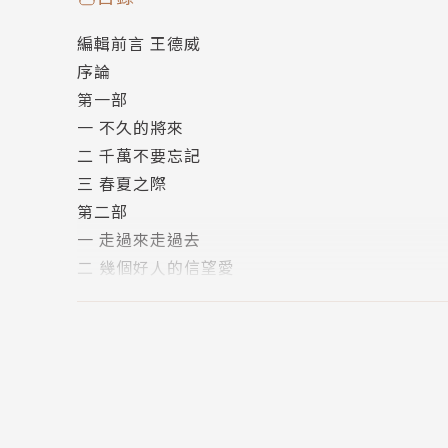
二個舊識，在二○一三年的新中國不期而遇後，當老陳身
編輯前言 王德威
我感覺良好的「幸福感」之中時，老陳、方草地
序論
第一部
消失的一個月？！是怎樣的陰謀，讓這個月的人
一 不久的將來
造真正的「盛世真相」？讓人民面對極端的恐懼
二 千萬不要忘記
藏了多少欺騙、壓迫與謊言！
三 春夏之際
第二部
《盛世》是一部勇於挑戰中國禁忌話題，且預言
一 走過來走過去
人嘆為觀止：全民喜氣洋洋，自由信教，家暴和
二 幾個好人的信望愛
起的遷異萬象，而中國在冷戰終結的二十餘年後
三 危言盛世
主導。《盛世》為讀者預見了二０一三年中國諸
版權頁
仰等事件的揭露與嘲諷。
當所有預言家急迫諭示世人，「二０一二」年世
－「二０一三」年將是中國「盛世」的到來！