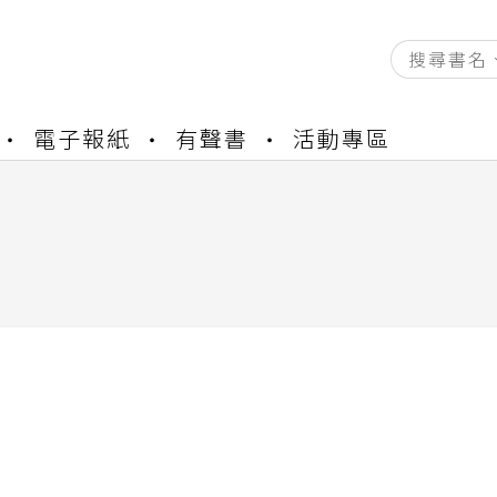
資產合併結果查詢
電子報紙
有聲書
活動專區
書櫃開通申請
與資產合併申請圖文教學
資產合併結果查詢
書櫃開通申請