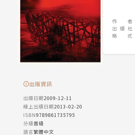
作 者
出 版 社
格 式
出版資訊
出版日期
2009-12-11
線上出版日期
2013-02-20
ISBN
9789861735795
分級
普級
語言
繁體中文