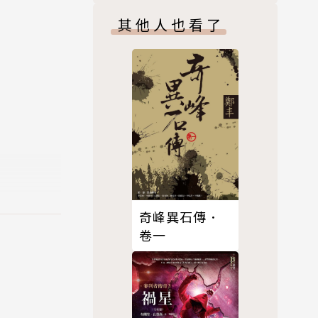
ite）、自
其他人也看了
黨國如何製
世，到底隱
世」期後令
揭櫫中國崛
軍事強權的
由、宗教信
奇峰異石傳．
卷一
其道預言－