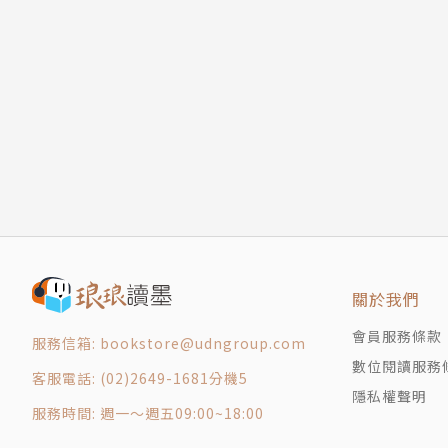
作者簡介
陳冠中
原籍寧波，上海出生，香港長大，曾住台北六
就讀香港大學和波士頓大學，修社會學、政治學
董事。
1976年創辦香港《號外》雜誌，並曾在九○
關於我們
和大陸《三聯生活週刊》、《大地唱片》、《現
會員服務條款
服務信箱: bookstore@udngroup.com
著有《馬克思主義與文學批評》(1982)、《太陽膏
數位閱讀服務
客服電話: (02)2649-1681分機5
99)、《半唐番城市筆記》(2000)、《香港未完成
隱私權聲明
5)、《移動的邊界》(2005)、《事後：本土文化誌》
服務時間: 週一～週五09:00~18:00