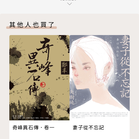
56 白脊出柙
2005年，首部長篇小說《諸神之城：伊嵐翠》付梓，
57 殺死暴風
連續入選2006、2007美國奇科幻地位最高的新人獎項
其他人也買了
58 再也不會
──約翰．坎伯新人獎，之後陸續寫下「迷霧之子」三
間曲
部曲、「邪惡圖書館」系列、《破戰者》等書，被各大
第四部 迫近 The Approach
書評給與高度評價，更讓喬丹大師指定他為「時光之
59 飛速
輪」完結篇的接班人選！
60 圍紗啟步
61 聽話
2009年10月《時光之輪12：末日風暴》出版，打敗
62 毀諾者
丹．布朗新書《失落的符號》，空降紐約時報排行榜冠
63 燃燒的世界
軍。
64 寶藏
65 活該的人
2010年2月「迷霧之子」三部曲陸續在台出版，以其華
66 受颶風祝福的
麗精采又節奏輕快的內容，破除一般讀者對於奇幻小說
67 口水與膽汁
設定繁複，閱讀門檻高的類型限制，掀起奇幻小說大眾
妻子從不忘記
奇峰異石傳．卷一
68 橋
化熱潮，創造全系列至今銷售破二十萬冊佳績！
69 什麼都沒有