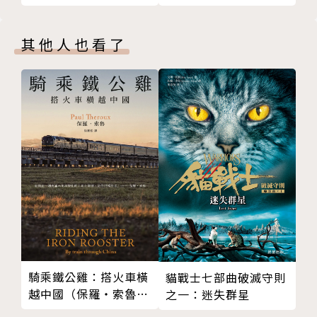
70 來自夢魘
2012年2月，山德森籌思規畫超過十年的壯闊長篇鉅作
71 守夜
「颶光典籍」系列首部曲《王者之路》推出，超越「迷
其他人也看了
72 自私的理由
霧之子」系列成就，讓評論家和讀者們紛紛驚呼他為
73 千種奔逃動物
「邪惡的天才」！
74 踩過風暴
75 真正的榮耀
2013年9月，以參訪台灣故宮為靈感的〈皇帝魂〉摘下
間曲
全球奇科幻大獎《雨果獎》最佳中篇。11月，《陣學
第五部 諸風降臨 Winds Alight
師：亞米帝斯學院》上市，融入數學幾何的設定饒富趣
76 隱藏的劍
味又兼具知識性，開啟了魔法學院冒險的新篇章！
77 信賴
78 矛盾
2014年5月，山德森再次挑戰其多變精湛的寫作風格，
79 朝向中央
全新打造邪惡版的超級英雄「審判者傳奇」系列，猶如
80 對抗驟雨
動作電影般的快節奏冒險，加上作者一貫擅長的翻轉筆
81 最後一天
騎乘鐵公雞：搭火車橫
法，再次擄獲所有讀者的心！6月，出版長達十多年的
貓戰士七部曲破滅守則
越中國（保羅‧索魯旅
82 致點亮的榮耀
之一：迷失群星
「時光之輪」系列，終於畫下跨世紀歷史性的完美句
遊經典改版回歸）
83 時間的假象
點；同年12月，受邀與電玩公司跨界合作暢銷IOS遊戲