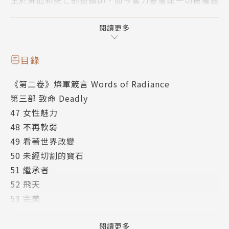
的事物；
探險者則雙腳橫跨兩個種族的命運，被迫在緩慢的死去
閱讀更多
與可怕的背叛之中做出抉擇。
目錄
他們覺醒得太遲了，永颶隱隱將至……
《第二卷》燦軍箴言 Words of Radiance
而刺客已經到來。
第三部 致命 Deadly
47 女性魅力
作者簡介
48 不再軟弱
49 看著世界改變
布蘭登．山德森Brandon Sanderson
50 未經切割的寶石
51 繼承者
西元1975年生於美國內布拉斯加州首府林肯。15歲時
52 飛天
在書店見到奇幻大師羅伯特．喬丹的暢銷經典鉅作《時
53 完美
光之輪1：世界之眼》，從此成為書迷，並立志寫作向
54 圍紗的一課
大師看齊。
55 遊戲規則
閱讀更多