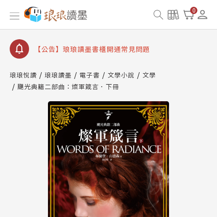
【公告】因 Readmoo 讀墨系統維護中，本站同步暫
0
停部分閱讀服務
【公告】琅琅讀墨數位閱讀資產合併與書櫃開通申請
【公告】琅琅讀墨書櫃開通常見問題
【公告】琅琅讀墨 3 分鐘完成書櫃開通與資產合併申
請圖文教學
琅琅悅讀
琅琅讀墨
電子書
文學小說
文學
【公告】琅琅書店服務升級重要說明及資產合併結果
颶光典籍二部曲：燦軍箴言．下冊
查詢
【公告】因 Readmoo 讀墨系統維護中，本站同步暫
停部分閱讀服務