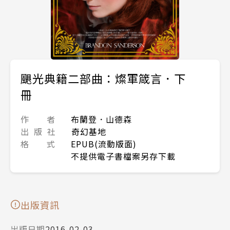
颶光典籍二部曲：燦軍箴言．下
冊
作 者
布蘭登．山德森
出 版 社
奇幻基地
格 式
EPUB(流動版面)
不提供電子書檔案另存下載
出版資訊
出版日期
2016-02-03