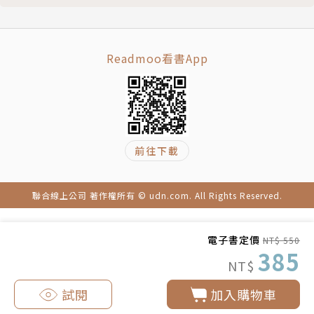
84 救人者
《無盡之劍》背景故事創作上市，被讀者喻為「完全超
85 被天空吞沒
越遊戲的快感動作經典！」
86 颶光圖樣
Readmoo看書App
87 細雨
目前任教於楊百翰大學，居於猶他州的歐瑞市，正積極
88 擁有風的男人
埋頭創作其他系列作品。
89 四人
尾聲 藝術與期待
作者官網：www.brandonsanderson.com
前往下載
❖ 颶光祕典（ARS ARCANUM）
中英名詞對照表
著作：《諸神之城：伊嵐翠》、「迷霧之子」系列、
「時光之輪完結篇」系列、「颶光典籍」系列《王者之
聯合線上公司 著作權所有 © udn.com. All Rights Reserved.
路》和《燦軍箴言》、《皇帝魂：布蘭登．山德森精選
集》、《陣學師：亞米帝斯學院》、《審判者傳奇：鋼
電子書定價
NT$ 550
385
鐵心》、《無盡之劍》、《審判者傳奇2：熾焰》。
NT$
試閱
加入購物車
相關著作：《颶光典籍二部曲：燦軍箴言．上冊》《審
判者傳奇2：熾焰》《無盡之劍》《無盡之劍（限量精