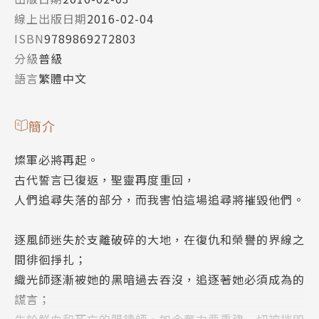
線上出版日期
2016-02-04
ISBN
9789869272803
分級
普級
語言
繁體中文
簡介
燦軍必將再起。
古代誓言已復返，聖靈再度重回，
人們追尋失落的部分，而我害怕這場追尋將摧毀他們。
逐風師迷失於支離破碎的大地，在復仇和榮譽的界線之
間徘徊掙扎；
織光師逐漸被她的黑暗過去吞沒，追逐著她必須成為的
謊言；
生於鮮血和死亡的盟鑄師，如今奮力要重建一切被摧毀