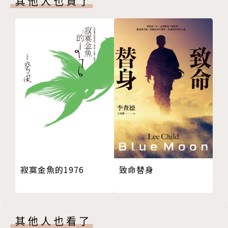
其他人也買了
ⅩⅡ 葛明
ⅩⅢ 木柵
ⅩⅣ 回頭
ⅩⅤ 河流
ⅩⅥ 幻想
ⅩⅦ 山澗
ⅩⅧ 留級
致命替身
寂寞金魚的1976
其他人也看了