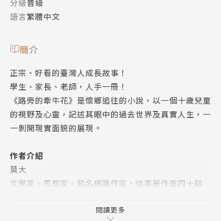
分級
普級
語言
繁體中文
簡介
正宗、好看的臺灣人成長故事！
學生、家長、老師，人手一冊！
《路旁的牽牛花》是懷鄉追往的小說，以一個十歲兒童
的視野及心靈，記述其眼中的過去世界及真實人生，一
一剝開現實面貌的展現。
作者介紹
莫大
文學家、思想家、知名網路作家，從事著作垂四十餘
年，著作等身，著有：《小說作家》、《莫大如是
說》、《乖蹇》、《大江東去》、《從人間到地獄21
閱讀更多