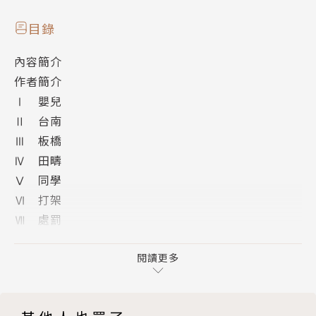
天》、《換妻記》、《乳環》（莫大短篇小說集）、
《曠野》、《領袖的鐵衛隊》……等。
目錄
內容簡介
作者簡介
Ⅰ 嬰兒
Ⅱ 台南
Ⅲ 板橋
Ⅳ 田疇
Ⅴ 同學
Ⅵ 打架
Ⅶ 處罰
Ⅷ 家變
Ⅸ 面會
閱讀更多
Ⅹ 逃學
ⅩⅠ 母親