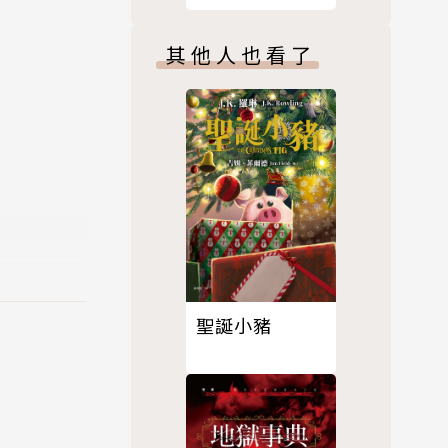
歷，更敘述
命運息息相
其他人也看了
大時代變幻
的砲聲，曾
笙、周恩來
的母親陶琴
禁唏噓！
聖誕小豬
音新聞主
公司經理等