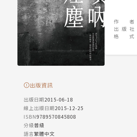
作 者
出 版 社
格 式
出版資訊
出版日期
2015-06-18
線上出版日期
2015-12-25
ISBN
9789570845808
分級
普級
語言
繁體中文