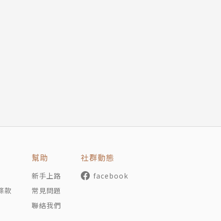
籍出版十四部。作品曾入選中國小說排行榜，中國散文排行榜
道文學獎，中國新移民筆會傑出貢獻獎等。
幫助
社群動態
新手上路
facebook
條款
常見問題
聯絡我們