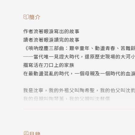
簡介
作者流著眼淚寫出的故事
讀者流著眼淚讀完的故事
《嗩吶煙塵三部曲：艱辛童年、動盪青春、苦難
──當代唯一見證大時代，還原歷史現場的大河
描寫活在刀口上的家族
在最動盪混亂的時代，一個母親及一個時代的血
我是沈寧，我的外祖父叫陶希聖，我的伯父叫沈
我的母親叫陶琴薰，我的父親叫沈蘇儒
這部小說，是寫我母親的一生，她面對艱難環境
謹以此書，獻給她，以及那些在戰爭苦難中犧牲
《嗩吶煙塵三部曲》是作家沈寧的重要之作，以
目錄