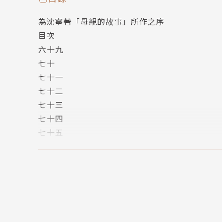
代下女性的不朽傳奇，以及陶（陶希聖）、沈（
為沈寧著「母親的故事」所作之序
了中國現代跨半世紀的歷史縮影。在最動盪混亂
目次
關。小說以陶希聖成家開始著筆，帶出陶希聖的
六十九
的歷史風雲。
七十
七十一
沈寧的母親陶琴薰出生於紛亂的封建士大夫家族
七十二
被日汪敵特扣押為人質，為香港淪陷痛不欲生。
七十三
等傳奇人物。當一切苦盡甘來，開始享受愛情與家
七十四
薰因一念之差留在大陸，與親人分隔兩地，終其
七十五
七十六
作者簡介
七十七
七十八
沈寧
七十九
八十
華裔美國人，祖籍浙江嘉興，西北大學七七級畢業
八十一
播，美國聯邦空軍軍官學院教官，科羅拉多州雷