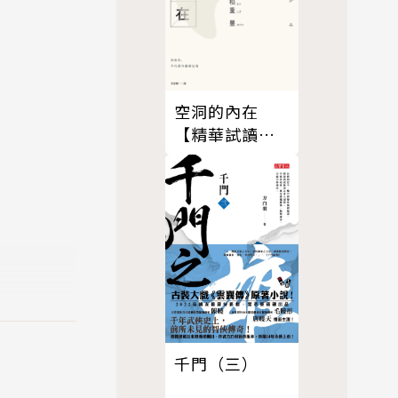
空洞的內在
【精華試讀
本】
千門（三）
位活在大時