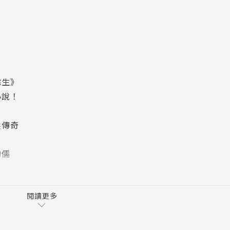
餘生》
小說！
淚傳奇
鈞儒
，依然奉獻無畏無懼的愛與勇氣
自己的偉大母親們！
閱讀更多
真人真事為骨幹，生動描寫出其母親陶琴薰，陶希聖之女，一