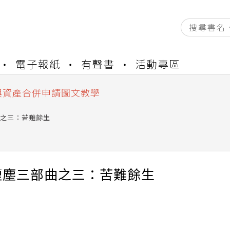
資產合併結果查詢
電子報紙
有聲書
活動專區
書櫃開通申請
與資產合併申請圖文教學
資產合併結果查詢
書櫃開通申請
之三：苦難餘生
煙塵三部曲之三：苦難餘生