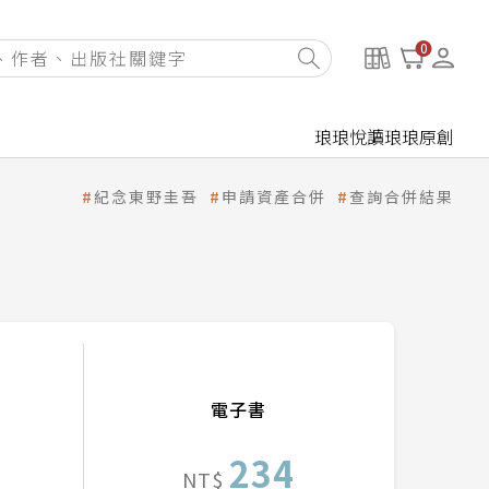
0
琅琅悅讀
琅琅原創
紀念東野圭吾
申請資產合併
查詢合併結果
電子書
234
NT$