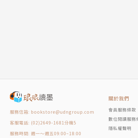
八十二
職，業餘寫作，多發表於兩岸三地華文報刊，書
八十三
大系等，獲臺灣溫世仁武俠小説獎，紐約第五大
八十四
八十五
八十六
八十七
八十八
八十九
九十
九十一
九十二
關於我們
九十三
九十四
會員服務條款
服務信箱: bookstore@udngroup.com
九十五
數位閱讀服務
客服電話: (02)2649-1681分機5
九十六
隱私權聲明
服務時間: 週一～週五09:00~18:00
九十七