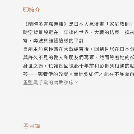
簡介
《晴時多雲霧迷離》是日本人氣漫畫「家庭教
時空背景設定在十年後的世界，大戰的結束，換
常，奔波於維護這樣的平靜。
自創主角京極茜在大戰結束後，回到暫居在日本
與許久不見的愛人和朋友們再聚，然而等著她的
身世之迷，也讓她回憶起十年前和彭哥列相遇的
孩——鄭宥伊的改變。而她要如何才能在不暴露
重整黑手黨的腐敗秩序？
作者簡介
嚴若璩
喜歡神祕的事物。
不善言辭，幻想、存在主義的天王。
目錄
大概就是跟韓非子一樣的人。