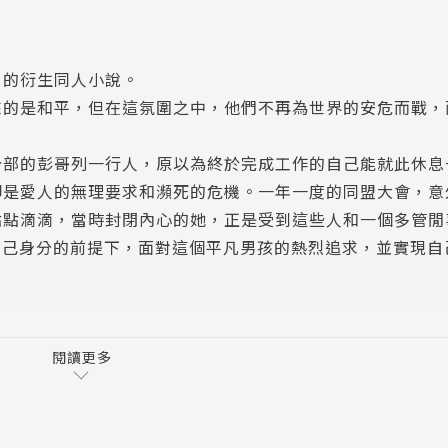
師」的衍生同人小說。
來的是和平，但在這氛圍之中，他們不再為世界的安危而戰，
分部的彭哥列一行人，原以為終於完成工作的自己能就此休息
卻是愛人的無理要求和瀕死的危機。一年一度的同盟大會，意
點點滴滴，當時封閉內心的她，正是受到這些人和一個多管閒
自己身分的前提下，面對這個平凡男孩的熱烈追求，並實現自
閱讀更多