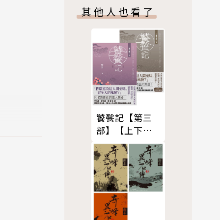
版）
其他人也看了
饕餮記【第三
部】【上下】
合集