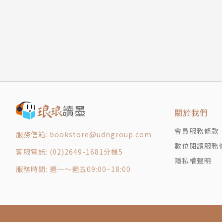
01
02
03
04
05
06
07
08
關於我們
09
會員服務條款
10
服務信箱: bookstore@udngroup.com
數位閱讀服務
第四章 彭歌列家族同盟大會
客服電話: (02)2649-1681分機5
隱私權聲明
01
服務時間: 週一～週五09:00~18:00
02
03
04
05