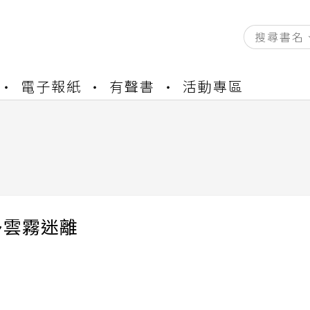
資產合併結果查詢
電子報紙
有聲書
活動專區
書櫃開通申請
與資產合併申請圖文教學
資產合併結果查詢
書櫃開通申請
多雲霧迷離