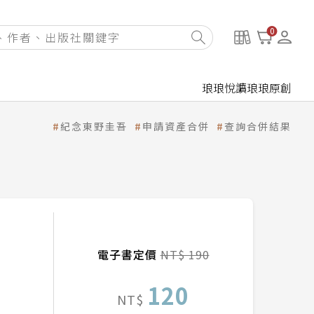
0
琅琅悅讀
琅琅原創
紀念東野圭吾
申請資產合併
查詢合併結果
電子書定價
NT$ 190
120
NT$