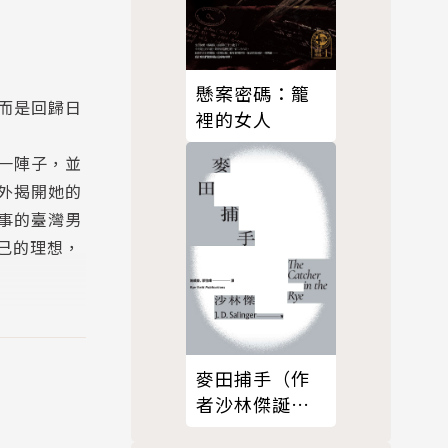
懸案密碼：籠
而是回歸日
裡的女人
一陣子，並
外揭開她的
事的臺灣男
己的理想，
麥田捕手（作
者沙林傑誕生
100週年紀念