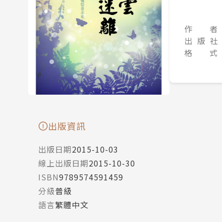
作 者
出 版 社
格 式
出版資訊
出版日期
2015-10-03
線上出版日期
2015-10-30
ISBN
9789574591459
分級
普級
語言
繁體中文