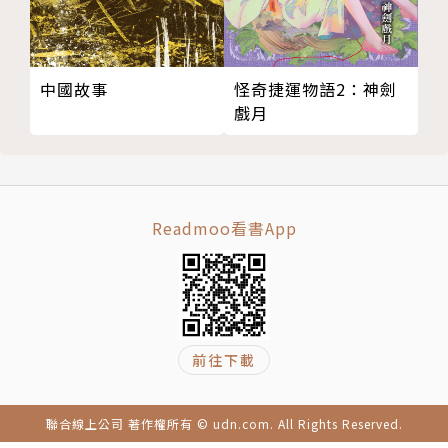
決選，並以〈藍鬍子的密室〉贏得首獎。之後，以推理
小說《合理推論》獲得「可米瑞智百萬電影小說獎」第
三名，以科幻短篇〈時間就是金錢〉獲得第十屆「倪匡
中國故事
怪奇捷運物語2：神劍
科幻獎」三獎。
戲月
2011年，他以《遺忘．刑警》榮獲第二屆「島田莊司
推理小說獎」首獎。他的長篇力作《13．67》則創下
個人高峰，不但獲頒2015年台北國際書展「書展大
Readmoo看書App
獎」、誠品書店「閱讀職人大賞」、第一屆「香港文學
季推薦獎」，更一舉囊括週刊文春10大推理小說和偵
探小說研究會10大本格推理小說雙料第一名、這本推
理小說真厲害10大推理小說第二名，以及booklog海
外小說大賞，創下華文推理小說在日本出版界的空前紀
前往下載
錄。該書目前已售出美、英、法、義等十餘國版權，並
即將改編拍成華語、韓語電影和連續劇。
聯合線上公司 著作權所有 © udn.com. All Rights Reserved.