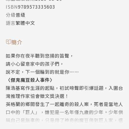
ISBN
9789573335603
分級
普級
語言
繁體中文
簡介
如果你在夜半聽到悠揚的笛聲，
請小心留意家中的孩子們，
說不定，下一個輪到的就是你……
〈傑克魔豆殺人事件〉
陳浩基寫作生涯的起點，初試啼聲即引爆話題，入圍台
灣推理作家協會徵文獎決選！
英格蘭的鄉間發生了一起離奇的殺人案，死者是當地人
口中的「巨人」，嫌犯是一名年僅九歲的少年。少年供
稱自己是無辜的，只是用了神奇的魔豆爬到巨人家，還
親眼目睹了會下金蛋的雞、自動彈奏的豎琴，這都是少