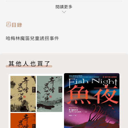
年編造的謊言嗎？
閱讀更多
〈藍鬍子的密室〉
新增1萬字以上內容，推理迷心目中的夢幻逸品終於以
目錄
最完美的姿態首度完整呈現！
哈梅林魔笛兒童誘拐事件
一名驚魂未定的少婦獨自徘徊在冰冷的雪地裡，她自稱
是附近的男爵夫人，在丈夫出門時好奇逛了城堡的地下
室，卻驚見恐怖的刑具和屍骸。「藍鬍子男爵」真的是
其他人也買了
邪惡的殺人魔王嗎？還是背後隱藏著更駭人的陰謀？
〈哈梅林魔笛兒童誘拐事件〉
醞釀10年，近12萬字，從未曝光的隱藏神作！完整收
錄陳浩基親述創作源起、童話原典及取材過程的真實幕
後故事！
為了解決哈梅林地區嚴重的鼠患，當地豪紳委託神秘的
吹笛人捕鼠，事成之後卻又翻臉不付錢。不久之後，城
鎮中的小孩開始離奇失蹤，受害者的家門口也出現勒索
信，這是吹笛人的報復嗎？難道，他擁有不可思議的魔