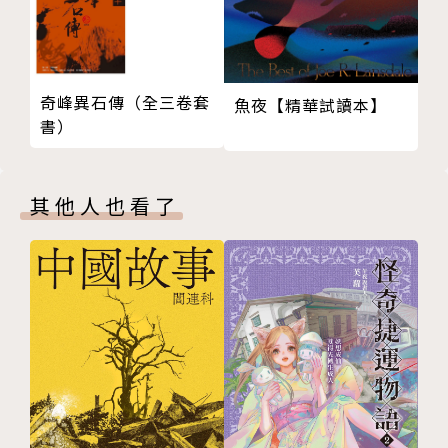
法？
從犯罪懸疑到社會寫實，從奇幻科幻到恐怖驚悚，陳浩
基每一次出手，都是創作維度的躍進。「童話推理」則
奇峰異石傳（全三卷套
魚夜【精華試讀本】
是他融合推理與童話的嶄新嘗試，透過嚴謹的考證，不
書）
但完美還原中世紀迷信的黑暗氛圍，更將我們耳熟能詳
的床邊故事盤整重塑，注入了「本格推理」的新生命，
凝鍊出令人拍案叫絕的閱讀魔力！
其他人也看了
作者簡介
陳浩基
香港中文大學計算機科學系畢業，台灣推理作家協會海
外成員。2008年以童話推理作品〈傑克魔豆殺人事
件〉入圍第六屆「台灣推理作家協會徵文獎」決選，翌
年又以續作〈藍鬍子的密室〉及犯罪推理作品〈窺伺藍
色的藍〉同時入圍第七屆「台灣推理作家協會徵文獎」