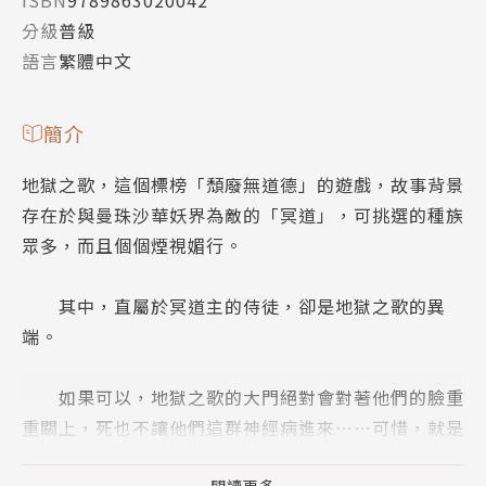
ISBN
9789863020042
分級
普級
語言
繁體中文
簡介
地獄之歌，這個標榜「頹廢無道德」的遊戲，故事背景
存在於與曼珠沙華妖界為敵的「冥道」，可挑選的種族
眾多，而且個個煙視媚行。
其中，直屬於冥道主的侍徒，卻是地獄之歌的異
端。
如果可以，地獄之歌的大門絕對會對著他們的臉重
重關上，死也不讓他們這群神經病進來……可惜，就是
不可以。