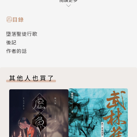
閱讀更多
灰燼。如字面上的意義一般，無足輕重。
目錄
她無法愛上誰，或者被人所愛。甚至無法看著別人
墮落聖徒行歌
歡歡喜喜的在一起。她忌妒、怨恨，同時為那些情侶恐
後記
怖的未來恐懼，甚至噁心。
作者的話
墮落了。她真的真的…墮落了。再也不是純白無
暇，虔誠的信仰上帝的那個她。
其他人也買了
只是，這一年。這漫長的一年。困難的重建自我和
自信的這一年，除了冥道主，也就這幾個不靠譜的同
僚，與她相伴。
作者簡介