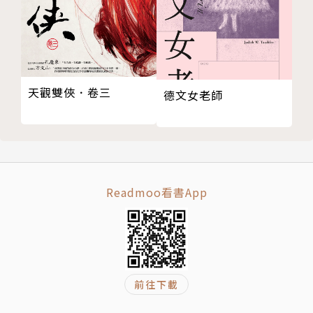
夢波丹》。
奇幻的蝴蝶，浪漫的蝴蝶，陰鬱的蝴蝶，搞笑的蝴
蝶，寂寞的蝴蝶……只要你進入她的文字，你就可以發
現完全不一樣的蝴蝶！
天觀雙俠．卷三
德文女老師
Readmoo看書App
前往下載