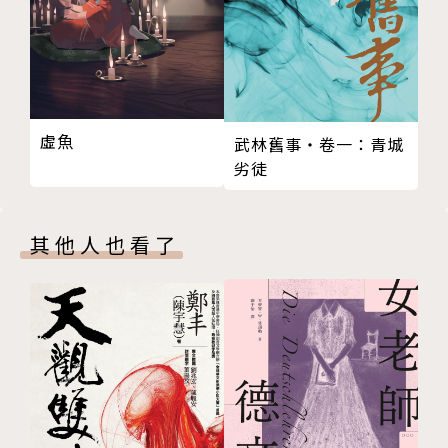
蝴蝶Seba
關於這樣一位雙子座的女子，你應該先聽聽她怎麼
說：
虛魚
其實寫小說就是說故事。人生這麼長，無聊的事情
武林舊事‧卷一：青城
劣徒
那麼多，不找點有趣的事做做，怎麼打發？
我不愛看電視也不喜歡看報紙，我最喜歡的事情，
其他人也看了
就是待在家裡面對著電腦，說出一篇篇我想像世界裡的
故事……。
於是，她化身成了蝴蝶∕Seba∕玫瑰∕染香
群……，以引人的故事情節及獨特的文字渲染功力，橫
跨了奇幻小說、武俠小說、網路小說、羅曼史小說等領
域，更曾以兩性專欄縱橫於BBS論壇及時尚雜誌《柯