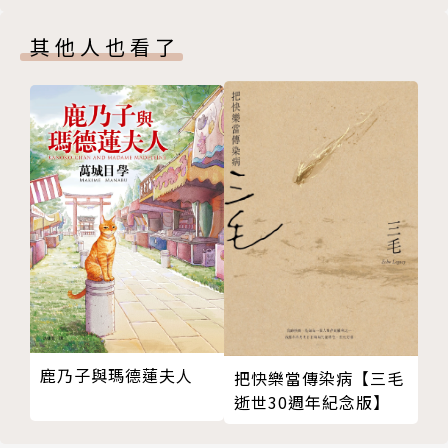
京。
★影響力跨足影視、戲劇、電玩，奇幻魅力不朽！
其他人也看了
本書特色
＊夢枕獏【陰陽師】系列作品，在日本長銷1/3世
紀、銷破6,000,000冊，堪稱出版史上的不思議紀錄！
＊本書根據日本古典藝術謠曲〈鐵輪〉內容與「陰
陽師」短篇作品〈三腳鐵環〉重新改編而成，不僅更細
膩呈現女人心中愛恨糾葛的轉折，源博雅這位要角也有
了更深刻的闡釋。
＊夢枕獏：「這回特別受到博雅的助力。若這人物
鹿乃子與瑪德蓮夫人
把快樂當傳染病【三毛
不存在的話，晴明和小說《陰陽師》大概也會成為完全
逝世30週年紀念版】
不同的故事了。有時寫不出來，不知如何是好時，黑暗