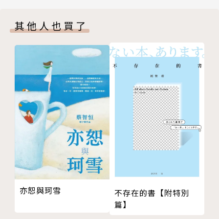
甚多，公卿們莫不議論紛紛，更讓人匪夷所思的是，這
場宮廷盛事為何讓兩名女子在幕後較勁？
其他人也買了
「女子啊，汝願已成。」貴船神官一句戲言，竟讓
內心棲息著鬼的德子姬露出詭笑，化為「生成」！她心
中糾結難解的愛恨傷痕，簡直讓博雅後悔不該請求晴明
出手搭救……
重要事件
★《陰陽師》系列在台灣問世十五週年，眾所期盼
下，《陰陽師》系列全新登場！
★陰陽師始祖！安倍晴明（少年陰陽師昌浩的祖
父）在眾所期待下，奇幻重現！
★帶你回到唯美奇幻的平安時代，跟隨安倍晴明遊
亦恕與珂雪
走陰陽魔界！
不存在的書【附特別
篇】
★考據嚴謹，細膩華麗，再現最風雅的日本平安