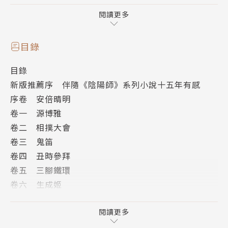
＊歷史考據嚴謹，平安時代風華再現
＊影響力跨足影視、戲劇、電玩，奇幻魅力不朽
閱讀更多
＊在台上市十五週年紀念版，日本文化達人 茂呂
美耶 激賞推薦
目錄
＊重新詮釋日本能樂謠曲〈鐵輪〉，自種種物語傳
目錄
說中抽絲剝繭出人心諸相，恬淡細緻，猶如月色下的笛
新版推薦序 伴隨《陰陽師》系列小說十五年有感
音，餘韻低迴不去。
序卷 安倍晴明
卷一 源博雅
月光下，源博雅站在崛川橋畔吹笛，笛聲引來意外
卷二 相撲大會
的知音。歷經一場笛音與琵琶聲交疊奏鳴後，博雅驚喜
卷三 鬼笛
得見這位神祕佳人，豈料她竟一去不復返。十二年後的
卷四 丑時參拜
月夜，難忘的笛音再度讓兩人重逢！儘管博雅的心依舊
卷五 三腳鐵環
悸動，女子的請求卻讓他遲疑了……
卷六 生成姬
後記
宮中即將舉行相撲大會，指定海恆世與真髮成村兩
版權頁
閱讀更多
名力士對賽，爭取「最手」榮耀。兩人年紀、力氣相差