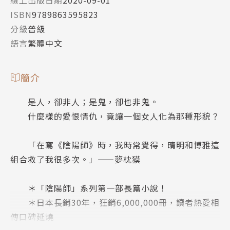
線上出版日期
2020-09-01
ISBN
9789863595823
分級
普級
語言
繁體中文
簡介
是人，卻非人；是鬼，卻也非鬼。
什麼樣的愛恨情仇，竟讓一個女人化為那種形貌？
「在寫《陰陽師》時，我時常覺得，晴明和博雅這
組合救了我很多次。」——夢枕獏
＊「陰陽師」系列第一部長篇小說！
＊日本長銷30年，狂銷6,000,000冊，讀者熱愛相
傳口碑延燒