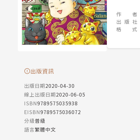
作 者
出 版 社
格 式
出版資訊
出版日期
2020-04-30
線上出版日期
2020-06-05
ISBN
9789575035938
EISBN
9789575036072
分級
普級
語言
繁體中文