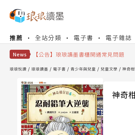
【公告】琅琅書店服務升級重要說明及
推薦
全站分類
電子書
電子雜誌
【公告】因 Readmoo 讀墨系統維護
【公告】琅琅讀墨數位閱讀資產合併與
【公告】琅琅讀墨書櫃開通常見問題
News
【公告】琅琅讀墨 3 分鐘完成書櫃開通
【公告】琅琅書店服務升級重要說明及
琅琅悅讀
琅琅讀墨
電子書
青少年與兒童
兒童文學
神奇柑
【公告】因 Readmoo 讀墨系統維護
神奇