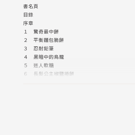
書名頁
推薦了錯誤的零食給客人，
目錄
想要長高的人，卻獲得「驚奇最中餅」，變成另
序章
希望能夠改善爸爸髮量少的問題，讓爸爸可以帥
１ 驚奇最中餅
最後爸爸卻長出太多頭髮，落得變成大光頭的結
２ 平衡麵包脆餅
這下反而讓客人陷入困境，
３ 忍耐鉛筆
紅子究竟發生了什麼事呢？
４ 黑暗中的鳥籠
天獄園寄來的挑戰書究竟又要做什麼呢？
５ 迷人軟糖
就算得到幸運的零食，
６ 長髮公主椒鹽捲餅
最後的結果是幸或不幸，只在你的一念之間！
７ 催眠蝙蝠
番外篇 天獄園的挑戰書
◎本系列共6冊
推薦文 透過神奇柑仔店，讓你看清屬於自己的
1.神奇柑仔店1：帶來幸福的錢天堂
版權頁
2.神奇柑仔店2：我不想吃音樂果
3.神奇柑仔店3：誰需要除皺酸梅
4.神奇柑仔店4：給我變強的狼饅頭
5.神奇柑仔店5：我不要帥哥面具！