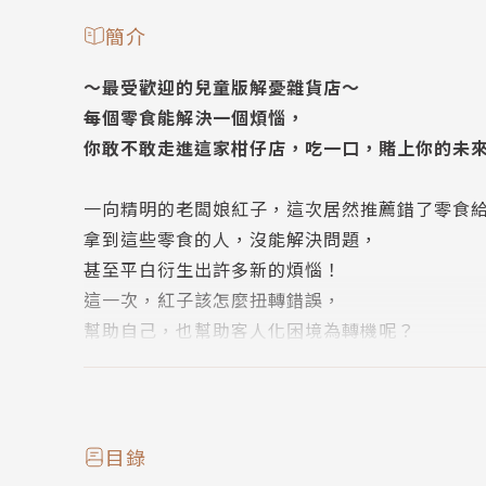
簡介
～最受歡迎的兒童版解憂雜貨店～
每個零食能解決一個煩惱，
你敢不敢走進這家柑仔店，吃一口，賭上你的未
一向精明的老闆娘紅子，這次居然推薦錯了零食
拿到這些零食的人，沒能解決問題，
甚至平白衍生出許多新的煩惱！
這一次，紅子該怎麼扭轉錯誤，
幫助自己，也幫助客人化困境為轉機呢？
被關起來的澱澱又會找到什麼方法來攻擊紅子呢
順利度過失竊危機的錢天堂，
好不容易能恢復正常營運，
目錄
但是紅子卻連連出錯，