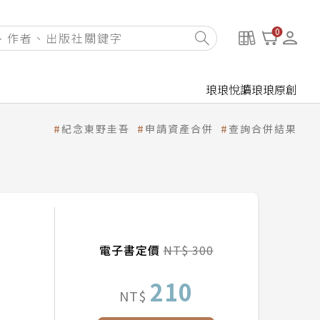
0
琅琅悅讀
琅琅原創
紀念東野圭吾
申請資產合併
查詢合併結果
電子書定價
NT$ 300
210
NT$