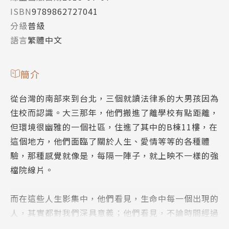
ISBN
9789862727041
分級
普級
語言
繁體中文
簡介
從台灣的南部來到台北，三個就讀法律系的大男孩因為
住校而認識。大三那年，他們搬進了離學校有點距離，
但環境很幽雅的一個社區，住進了其中的B棟11樓，在
這個地方，他們面臨了關於人生、愛情等等的各種體
驗，那種感覺就像是，每隔一陣子，就上映不一樣的強
檔院線片。
而在這些人生影集中，他們看見，生命中每一個出現的
人，其實都對我們深具意義；他們看見，不論時間經過
多久，友情歷久一樣濃；至於愛情的存在意義，原來是