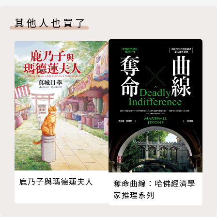
11
歌》、《六弄咖啡館》、《夏日之詩》、《暮水街的三
其他人也買了
12
月十一號》、《流浪的終點》、《流轉之年》、《微雨
13
之城》、《回程》、《揮霍》、《漸進曲》。
14
15
16
17
18
19
20
21
22
23
鹿乃子與瑪德蓮夫人
奪命曲線：哈佛經濟學
24
家推理系列
25
26