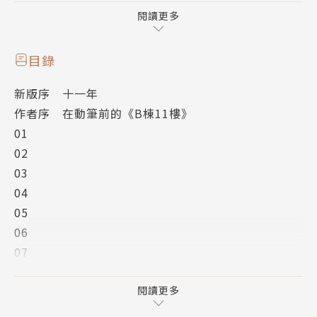
分享與分擔，也經歷了愛情的是非予選擇，最重要的
閱讀更多
是，他們看見，原來，很多事，重點不是事情本身，而
是陪你一起完成的人。
目錄
新版序 十一年
作者簡介
作者序 在動筆前的《B棟11樓》
01
藤井樹
02
03
本名吳子雲，高雄市人。
04
一九七六年九月十日生於高雄。
05
如果可以的話，也希望死於高雄。
06
07
著有《我們不結婚，好嗎》、《貓空愛情故事》、《這
08
是我的答案》、《有個女孩叫Feeling》、《聽笨金魚
09
閱讀更多
唱歌》、《從開始到現在》、《Ｂ棟11樓》、《這城
10
市》、《十年的你》、《學伴蘇菲亞》、《寂寞之