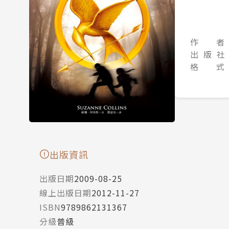
作 者
出 版 社
格 式
出版資訊
出版日期
2009-08-25
線上出版日期
2012-11-27
ISBN
9789862131367
分級
普級