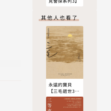
克警探系列3】
其他人也看了
即備受讚譽，
人和他們收
永遠的寶貝
【三毛逝世30
週年紀念版】