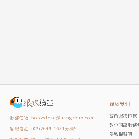
13
14
15
16
17
18
第三篇 勝利
19
20
21
22
23
關於我們
24
會員服務條款
25
服務信箱: bookstore@udngroup.com
26
數位閱讀服務
客服電話: (02)2649-1681分機5
27
隱私權聲明