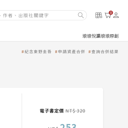
0
琅琅悅讀
琅琅原創
紀念東野圭吾
申請資產合併
查詢合併結果
電子書定價
NT$ 320
253