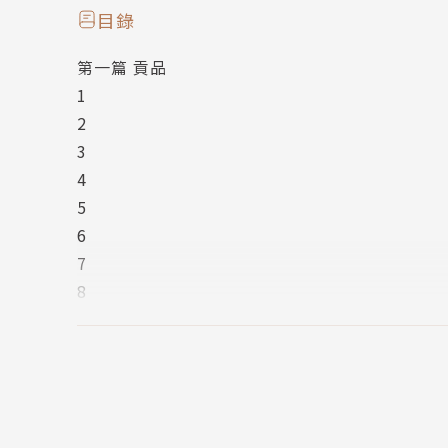
《紐約時報》書評「編輯特選」
目錄
《科克斯》（Kirkus）「年度最佳書籍」
第一篇 貢品
《書單》（Booklist）「編輯年度特選」
1
《學校圖書館期刊》「年度最佳書籍」
2
美國圖書館協會「青少年最佳十大選書」
3
亞瑪遜網路書店「年度最佳書籍」
4
全美最大連鎖書店邦諾書店（Barnes & Nobl
5
邊界連鎖書店（Borders）「年度最佳書籍」
6
作者簡介
7
蘇珊．柯林斯 Suzanne Collins
8
多產而成功的兒童電視節目編劇，著有暢銷系列小說「地
9
並登上紐約時報排行榜。《飢餓遊戲》更成為突
第二篇 獵殺
養的兩隻野貓住在美國康乃迪克州。
10
11
12