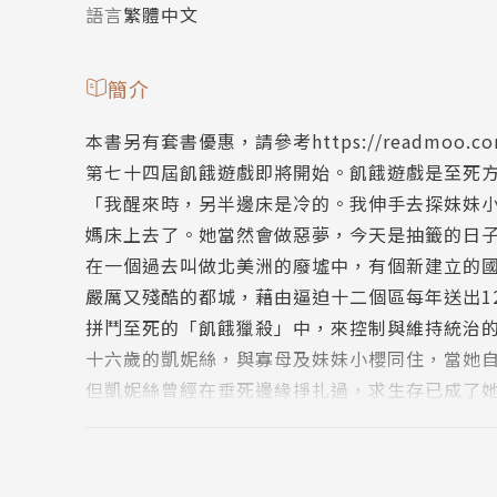
語言
繁體中文
簡介
本書另有套書優惠，請參考https://readmoo.com/
第七十四屆飢餓遊戲即將開始。飢餓遊戲是至死
「我醒來時，另半邊床是冷的。我伸手去探妹妹
媽床上去了。她當然會做惡夢，今天是抽籤的日
在一個過去叫做北美洲的廢墟中，有個新建立的
嚴厲又殘酷的都城，藉由逼迫十二個區每年送出1
拼鬥至死的「飢餓獵殺」中，來控制與維持統治
十六歲的凱妮絲，與寡母及妹妹小櫻同住，當她
但凱妮絲曾經在垂死邊緣掙扎過，求生存已成了
重重抉擇，權衡生存、人性、生命與愛，孰輕孰
《出版人週刊》「年度最佳書籍」
《紐約時報》「年度最值得注意的書」及「書評