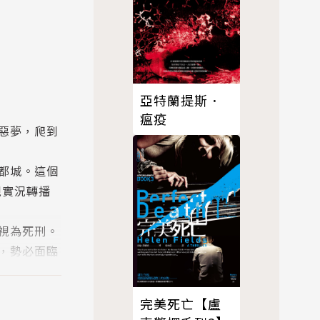
亞特蘭提斯．
瘟疫
惡夢，爬到
都城。這個
視實況轉播
視為死刑。
，勢必面臨
完美死亡【盧