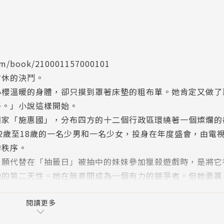
book/210001157000101
方休的決鬥。
小櫻溫暖的身體，卻只摸到罩著床墊的粗布單。她肯定又做了
子。」小說這樣開始。
國家「施惠國」，分布四方的十二個行政區環繞著一個燦爛的
2歲至18歲的一名少男和一名少女，投身在年度盛會，由電
的秩序。
自願代替在「抽籤日」被抽中的妹妹參加獵殺遊戲時，是將它
她的第二天性。她在無意間成為一個有力的競爭者。但她要贏
重。
閱讀更多
編輯特選」