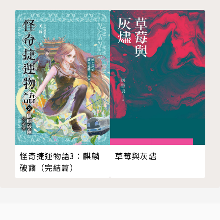
怪奇捷運物語3：麒麟
草莓與灰燼
破繭（完結篇）