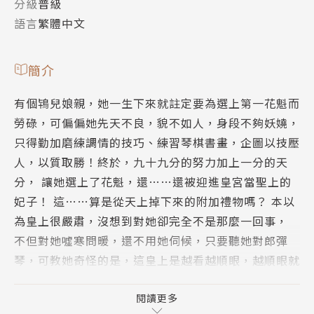
分級
普級
語言
繁體中文
簡介
有個鴇兒娘親，她一生下來就註定要為選上第一花魁而
勞碌，可偏偏她先天不良，貌不如人，身段不夠妖嬈，
只得勤加磨練調情的技巧、練習琴棋書畫，企圖以技壓
人，以質取勝！終於，九十九分的努力加上一分的天
分， 讓她選上了花魁，還……還被迎進皇宮當聖上的
妃子！ 這……算是從天上掉下來的附加禮物嗎？ 本以
為皇上很嚴肅，沒想到對她卻完全不是那麼一回事，
不但對她噓寒問暖，還不用她伺候，只要聽她對郎彈
琴，可教她奇怪的是，這皇上是越看越順眼，越順眼就
越眼熟， 怎麼他和那某年某月某一天，被她順手救起
的那個男人長得這麼像啊……
閱讀更多