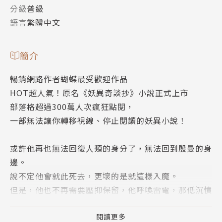
分級
普級
語言
繁體中文
簡介
暢銷網路作者蝴蝶最受歡迎作品
HOT超人氣！原名《妖異奇談抄》小說正式上市
部落格超過300萬人次瘋狂點閱，
一部無法讓你轉移視線、停止閱讀的妖異小說！
或許他再也無法回復人類的身分了，無法回到殷曼的身
邊。
說不定他會就此死去，更壞的是就這樣入魔。
但是，他也不再需要壓抑保留，他呼喚雷電，那低沉憤
怒的聲音，讓大地為之震動。
像是隻烈焰凝聚的野獸，他撲向雙成化身的青鳥，引起
閱讀更多