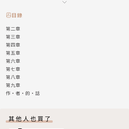
一場凶猛的大戰。
這是場捨棄一切的戰爭，
目錄
因為他將自己人類的理智當作獻祭，他不知道自己能不
第二章
能活著回去。
第三章
或者，還能不能回去。
第四章
回去人類的身分。
第五章
這日，滾著地鳴的黃昏，天空燦亮像是天堂失火了。
第六章
非常美麗，卻令人畏懼膽戰。
第七章
呆呆望著君心飛去的天際，殷曼的心，像是某種東西破
第八章
裂了。
第九章
她緩緩的蹲了下來，非常人類的低頭哭泣不已。
作・者・的・話
其他人也買了