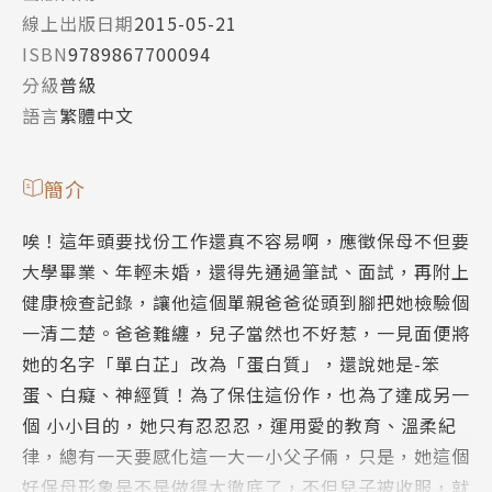
線上出版日期
2015-05-21
ISBN
9789867700094
分級
普級
語言
繁體中文
簡介
唉！這年頭要找份工作還真不容易啊，應徵保母不但要
大學畢業、年輕未婚，還得先通過筆試、面試，再附上
健康檢查記錄，讓他這個單親爸爸從頭到腳把她檢驗個
一清二楚。爸爸難纏，兒子當然也不好惹，一見面便將
她的名字「單白芷」改為「蛋白質」，還說她是-笨
蛋、白癡、神經質！為了保住這份作，也為了達成另一
個 小小目的，她只有忍忍忍，運用愛的教育、溫柔紀
律，總有一天要感化這一大一小父子倆，只是，她這個
好保母形象是不是做得太徹底了，不但兒子被收服，就